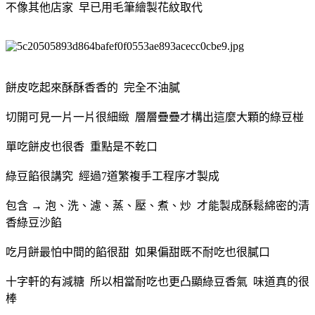
不像其他店家 早已用毛筆繪製花紋取代
餅皮吃起來酥酥香香的 完全不油膩
切開可見一片一片很細緻 層層疊疊才構出這麼大顆的綠豆椪
單吃餅皮也很香 重點是不乾口
綠豆餡很講究 經過7道繁複手工程序才製成
包含 → 泡、洗、濾、蒸、壓、煮、炒 才能製成酥鬆綿密的清
香綠豆沙餡
吃月餅最怕中間的餡很甜 如果偏甜既不耐吃也很膩口
十字軒的有減糖 所以相當耐吃也更凸顯綠豆香氣 味道真的很
棒