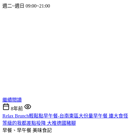
週二~週日 09:00~21:00
繼續閱讀
8年前
Relax Brunch輕鬆點早午餐-台南東區大份量早午餐 連大食怪
等級的我都差點投降 大推德國豬腳
早餐、早午餐
美味食記