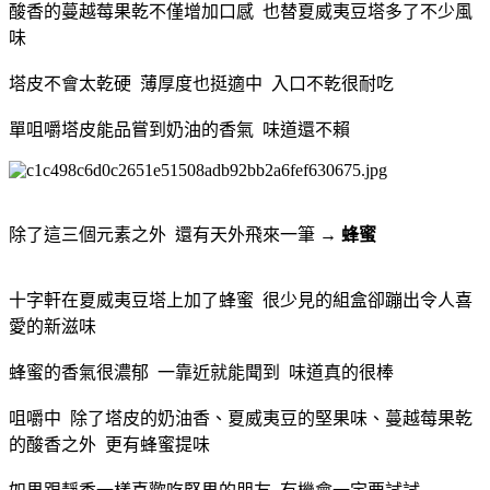
酸香的蔓越莓果乾不僅增加口感 也替夏威夷豆塔多了不少風
味
塔皮不會太乾硬 薄厚度也挺適中 入口不乾很耐吃
單咀嚼塔皮能品嘗到奶油的香氣 味道還不賴
除了這三個元素之外 還有天外飛來一筆 →
蜂蜜
十字軒在夏威夷豆塔上加了蜂蜜 很少見的組盒卻蹦出令人喜
愛的新滋味
蜂蜜的香氣很濃郁 一靠近就能聞到 味道真的很棒
咀嚼中 除了塔皮的奶油香、夏威夷豆的堅果味、蔓越莓果乾
的酸香之外 更有蜂蜜提味