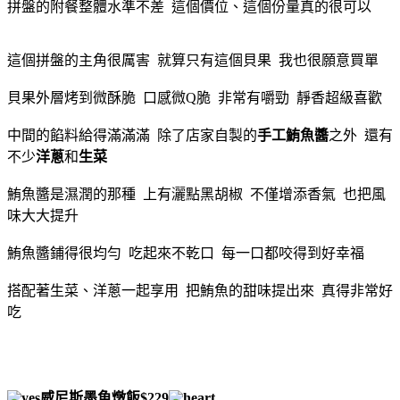
拼盤的附餐整體水準不差 這個價位、這個份量真的很可以
這個拼盤的主角很厲害 就算只有這個貝果 我也很願意買單
貝果外層烤到微酥脆 口感微Q脆 非常有嚼勁 靜香超級喜歡
中間的餡料給得滿滿滿 除了店家自製的
手工鮪魚醬
之外 還有
不少
洋蔥
和
生菜
鮪魚醬是濕潤的那種 上有灑點黑胡椒 不僅增添香氣 也把風
味大大提升
鮪魚醬鋪得很均勻 吃起來不乾口 每一口都咬得到好幸福
搭配著生菜、洋蔥一起享用 把鮪魚的甜味提出來 真得非常好
吃
威尼斯墨魚燉飯$229