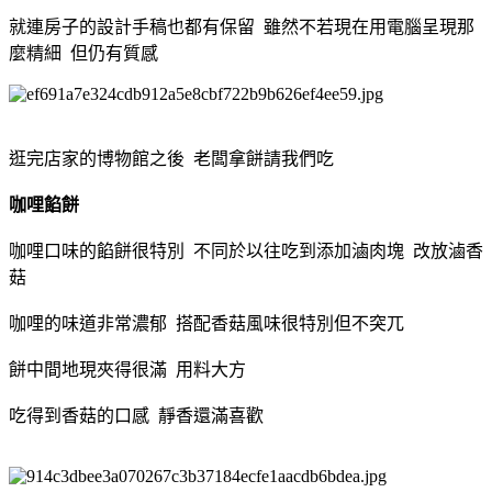
就連房子的設計手稿也都有保留 雖然不若現在用電腦呈現那
麼精細 但仍有質感
逛完店家的博物館之後 老闆拿餅請我們吃
咖哩餡餅
咖哩口味的餡餅很特別 不同於以往吃到添加滷肉塊 改放滷香
菇
咖哩的味道非常濃郁 搭配香菇風味很特別但不突兀
餅中間地現夾得很滿 用料大方
吃得到香菇的口感 靜香還滿喜歡