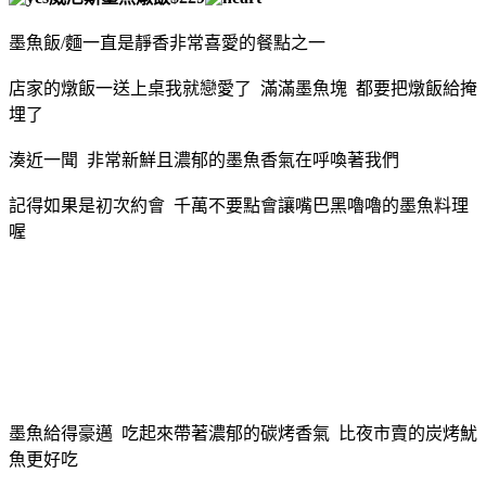
墨魚飯/麵一直是靜香非常喜愛的餐點之一
店家的燉飯一送上桌我就戀愛了 滿滿墨魚塊 都要把燉飯給掩
埋了
湊近一聞 非常新鮮且濃郁的墨魚香氣在呼喚著我們
記得如果是初次約會 千萬不要點會讓嘴巴黑嚕嚕的墨魚料理
喔
墨魚給得豪邁 吃起來帶著濃郁的碳烤香氣 比夜市賣的炭烤魷
魚更好吃