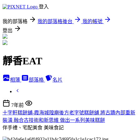
登入
我的部落格
我的部落格後台
我的帳號
登出
靜香EAT
相簿
部落格
名片
7年前
十字軒糕餅舖-霞海城隍廟後方老字號糕餅舖 將古蹟內部重新
裝潢 融合古技術和新思維 做出一系列美味糕餅
伴手禮、宅配美食
美味食記