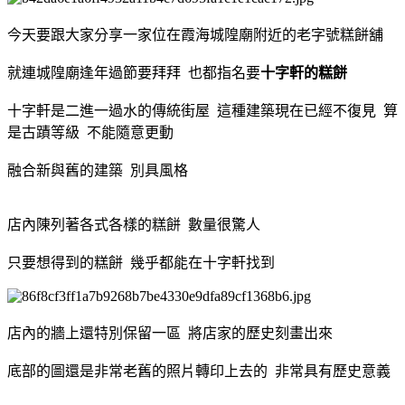
今天要跟大家分享一家位在霞海城隍廟附近的老字號糕餅舖
就連城隍廟逢年過節要拜拜 也都指名要
十字軒的糕餅
十字軒是二進一過水的傳統街屋 這種建築現在已經不復見 算
是古蹟等級 不能隨意更動
融合新與舊的建築 別具風格
店內陳列著各式各樣的糕餅 數量很驚人
只要想得到的糕餅 幾乎都能在十字軒找到
店內的牆上還特別保留一區 將店家的歷史刻畫出來
底部的圖還是非常老舊的照片轉印上去的 非常具有歷史意義