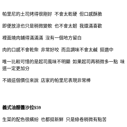
帕里尼的土司烤得很剛好 不會太乾硬 但口感酥脆
即便放涼也只是稍微變軟 也不會太韌 我還滿喜歡
裡面燒肉鋪得滿滿滿 沒有一個地方留白
肉的口感不會乾柴 非常好咬 而且調味不會太鹹 挺適中
唯一比較可惜的是起司風味不明顯 如果起司再稍微多一點 味
道一定更加分
不過這個價位來說 店家的帕里尼表現非常棒
義式油醋醬沙拉$59
生菜的配色很繽紛 也都挺新鮮 只是綠卷稍微有點苦