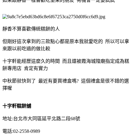
如果跟靜香一樣喜歡吃堅果的朋友 有機會一定要試試
靜香不算喜歡傳統糕餅的人
但剛好這次拿到的三款點心都是原本我就愛吃的 所以可以拿
來跟以前吃過的做比較
十字軒能經歷這麼久的時間 而且還被霞海城隍廟指定成為糕
餅專用店 肯定有實力
中秋節就快到了 最近有要買禮盒嗎? 這個禮盒是很不錯的選
擇喔
十字軒糕餅舖
地址:台北市大同區延平北路二段68號
電話:02-2558-0989