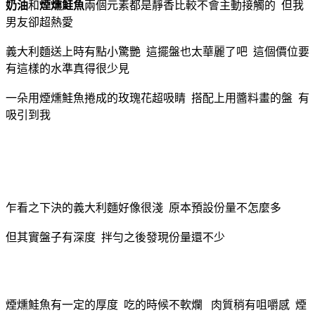
奶油
和
煙燻鮭魚
兩個元素都是靜香比較不會主動接觸的 但我
男友卻超熱愛
義大利麵送上時有點小驚艷 這擺盤也太華麗了吧 這個價位要
有這樣的水準真得很少見
一朵用煙燻鮭魚捲成的玫瑰花超吸睛 搭配上用醬料畫的盤 有
吸引到我
乍看之下決的義大利麵好像很淺 原本預設份量不怎麼多
但其實盤子有深度 拌勻之後發現份量還不少
煙燻鮭魚有一定的厚度 吃的時候不軟爛 肉質稍有咀嚼感 煙