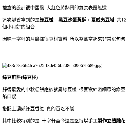
禮盒的設計很中國風 大紅色將熱鬧的氣氛表露無遺
這次靜香拿到的是
綠豆椪 + 黑豆沙蛋黃酥 + 夏威夷豆塔
共12
個小月餅的組合
因味十字軒的月餅都很真材實料 所以整盒拿起來非常沉甸甸
綠豆餡餅(綠豆椪)
靜香最愛的中秋糕餅應該就屬綠豆椪 很喜歡綿密細緻的綠豆
餡口感
搭配上濃郁綠豆香氣 真的百吃不膩
其中比較特別的是 十字軒至今還是堅持
以手工製作立體雕花