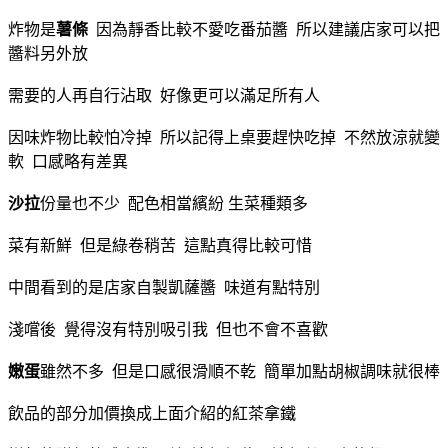
炸物是
薯條
因為靜香比較不愛吃番茄醬 所以建議店家可以把
醬料另外放
需要的人再自行沾取 好像更可以滿足所有人
因味炸物比較怕冷掉 所以記得上桌要趕快吃掉 不然放涼就變
軟 口感略有差異
沙拉
份量也不少 配色相當繽紛 生菜種類多
菜有新鮮 但是綠卷稍苦 這點真得比較可惜
中間看到的是店家自製凱薩醬 味道有點特別
淺嚐後 覺得沒有特別吸引我 但也不會不喜歡
嫩蛋
雖然不多 但是口感很滑順不乾 簡單加點胡椒調味就很棒
飲品的部分加價換成上面介紹的紅茶拿鐵