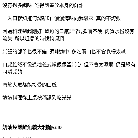
沒有過多調味 吃得到墨於本身的鮮甜
一入口就知道何謂新鮮 濃濃海味向我襲來 真的不誇張
因為料理到超剛好 墨魚的口感非常Q彈而不硬 肉質水份沒有
流失 所以咀嚼的時候夠濕潤
米飯的部份也很不錯 調味適中 多吃兩口也不會覺得太鹹
口感雖然不像道地義式燉飯保留米心 但不會太濕爛 仍是聚有
咀嚼感的
屬於大眾都能接受的口感
這道料理從上桌被稱讚到吃光光
奶油煙燻鮭魚義大利麵$219