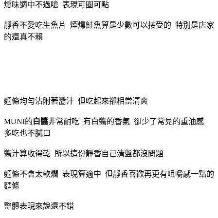
燻味適中不過嗆 表現可圈可點
靜香不愛吃生魚片 煙燻鮭魚算是少數可以接受的 特別是店家
的還真不賴
麵條均勻沾附著醬汁 但吃起來卻相當清爽
MUNI的
白醬
非常耐吃 有白醬的香氣 卻少了常見的重油感
多吃也不膩口
醬汁算收得乾 所以這份靜香自己清盤都沒問題
麵條不會太軟爛 表現算適中 但靜香喜歡再更有咀嚼感一點的
麵條
整體表現來說還不錯