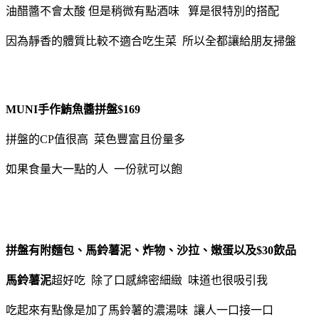
油醋醬不會太酸 但是稍微有點酒味 算是很特別的搭配
因為靜香的體質比較不適合吃生菜 所以全都讓給朋友掃盤
MUNI手作鮪魚醬拼盤$169
拼盤的CP值很高 菜色豐富且份量多
如果食量大一點的人 一份就可以飽
拼盤有附麵包、馬鈴薯泥、炸物、沙拉、嫩蛋以及$30飲品
馬鈴薯泥
超好吃 除了口感綿密細緻 味道也很吸引我
吃起來有點像是加了馬鈴薯的濃湯味 讓人一口接一口