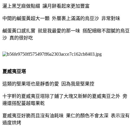
灑上黑芝麻做點綴 讓月餅看起來更加豐富
中間的鹹蛋黃超大一顆 外層裹上滿滿的烏豆沙 非常對味
鹹蛋黃口感扎實 就是我最愛的那一味 搭配細緻不甜膩的烏豆
沙 真的很好吃
夏威夷豆塔
這類的堅果塔也是靜香的愛 因為我是堅果控
十字軒的夏威夷豆塔除了鋪了大塊又新鮮的夏威夷豆之外 旁
邊還搭配蔓越莓果乾
夏威夷豆好脆而且沒有油耗味 果仁的顏色不會太深 表示沒有
過度烘烤