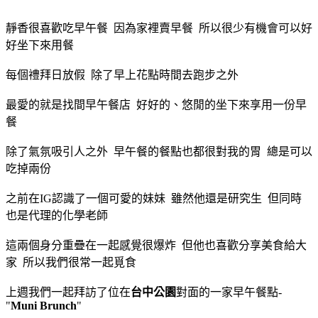
靜香很喜歡吃早午餐 因為家裡賣早餐 所以很少有機會可以好
好坐下來用餐
每個禮拜日放假 除了早上花點時間去跑步之外
最愛的就是找間早午餐店 好好的、悠閒的坐下來享用一份早
餐
除了氣氛吸引人之外 早午餐的餐點也都很對我的胃 總是可以
吃掉兩份
之前在IG認識了一個可愛的妹妹 雖然他還是研究生 但同時
也是代理的化學老師
這兩個身分重疊在一起感覺很爆炸 但他也喜歡分享美食給大
家 所以我們很常一起覓食
上週我們一起拜訪了位在
台中公園
對面的一家早午餐點-
"
Muni Brunch
"