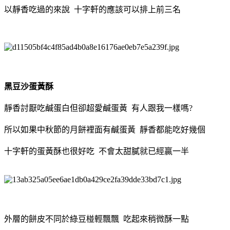
以靜香吃過的來說 十字軒的應該可以排上前三名
黑豆沙蛋黃酥
靜香討厭吃鹹蛋白但卻超愛鹹蛋黃 有人跟我一樣嗎?
所以如果中秋節的月餅裡面有鹹蛋黃 靜香都能吃好幾個
十字軒的蛋黃酥也很好吃 不會太甜膩就已經贏一半
外層的餅皮不同於綠豆椪輕飄飄 吃起來稍微酥一點