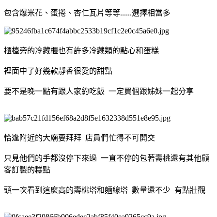
包含爆米花、蛋捲、杏仁瓦片等等......選擇相當多
櫃檯旁的冷藏櫃也有許多冷藏類的點心和蛋糕
裡面中了好幾款靜香很愛的甜點
要不是晚一點有跟人家約吃飯 一定買個跟姊妹一起分享
恰逢附近的大廟要拜拜 店員們忙得不可開交
只見他們的手都沒停下來過 一直不停的包著壽桃還有其他顧
客訂製的糕點
頭一次看到這麼高的壽桃塔和麵線塔 數量還不少 有點壯觀