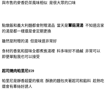
與市售的麥香奶茶風味相似 是很大眾的口味
點燉飯和義大利麵都會附贈湯品 當天是
蕈菇清湯
不知道店家
的湯是都一樣還是會定期更換
雖然是附贈的湯 但是味道非常好
食材的香氣和甜味全都煮進湯裡 料多味好不過鹹 非常可以
即便單點我也可以接受
起司燒肉帕里尼$59
帕里尼是靜香超愛的餐底 酥脆的麵包夾著起司和餡料 趁熱吃
還會有牽絲好誘人