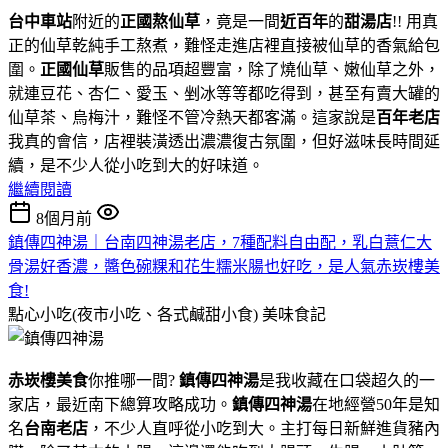
台中車站
附近的
正國熬仙草
，竟是一間
近百年
的
甜湯店
!! 用真
正的仙草乾純手工熬煮，難怪走進店裡直接被仙草的香氣給包
圍。
正國仙草
販售的品項超豐富，除了燒仙草、嫩仙草之外，
就連豆花、杏仁、愛玉、剉冰等等都吃得到，甚至有賣大罐的
仙草茶、烏梅汁，難怪不管冷熱天都客滿。這家說是
百年老店
我真的會信，店裡裝潢透出濃濃復古氛圍，但好滋味長時間延
續，是不少人從小吃到大的好味道。
繼續閱讀
8個月前
鎮傳四神湯｜台南四神湯老店，7種配料自由配，乳白薏仁大
骨湯好香濃，醬色碗粿和花生糯米腸也好吃，是人氣赤崁樓美
食!
點心小吃(夜市小吃、各式鹹甜小食)
美味食記
赤崁樓美食
你推哪一間?
鎮傳四神湯
是我收藏在口袋超久的一
家店，最近南下總算攻略成功。
鎮傳四神湯
在地經營50年是知
名
台南老店
，不少人直呼從小吃到大。主打每日新鮮進貨豬內