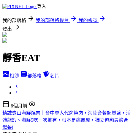
登入
我的部落格
我的部落格後台
我的帳號
登出
靜香EAT
相簿
部落格
名片
6個月前
精誠壹山海鮮燒肉｜台中專人代烤燒肉，海陸套餐超豐盛，活
體龍蝦、海鮮5吃一次擁有，根本是痛風餐，獨立包廂最適合
聚餐!