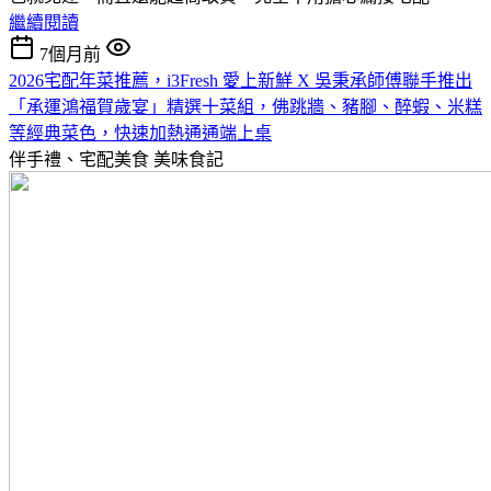
繼續閱讀
7個月前
2026宅配年菜推薦，i3Fresh 愛上新鮮 X 吳秉承師傅聯手推出
「承運鴻福賀歲宴」精選十菜組，佛跳牆、豬腳、醉蝦、米糕
等經典菜色，快速加熱通通端上桌
伴手禮、宅配美食
美味食記