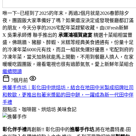
咻一下~已經到了2025的年末，再過2個月就是2026春節除夕
夜，團圓飯大家準備好了嗎？如果還沒決定或發現餐廳都訂滿
的朋友，今天分享的2026宅配年菜趕緊收藏。由i3Fresh新鮮
X
吳秉承
師傅
聯手
推出的
承運鴻福賀歲宴
精選十菜組相當豐
盛，佛跳牆、豬腳、醉蝦、米糕等經典美食通通有，份量十足
的冷凍年菜6000元有找，而且一組就免運好優惠。宅配到府的
冷凍年菜，當天加熱就能馬上開動，不用到餐廳人擠人，在家
暖暖吃圓團飯，邊看電視也很有過節氣氛。
愛上新鮮年菜組合
繼續閱讀
7個月前
進馨手作坊｜彰化田中烘焙坊，結合在地田中米製成招牌吐司
和軟歐，更推出包著米漿餡的田中餅，一躍成為新一代田中伴
手禮
甜點店、咖啡館、烘焙坊
美味食記
彰化伴手禮
再創新!! 彰化田中的
進馨手作坊
,將在地農特產-田