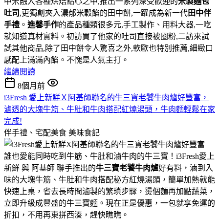
中米融入各種烘焙點心之中,推出一系列深受歡迎的
米製麵包
吐司
,更獨創夾入濃郁米穀餡的田中餅,一躍成為新一代
田中伴
手禮
。
進馨手作
的產品種類很多元,手工製作、用料大器,一吃
就知道真材實料。初訪買了他家的吐司直接被圈粉,二訪來試
試其他商品,除了田中餅令人驚喜之外,軟歐也特別推薦,細緻口
感配上滿滿內餡。不愧是人氣主打。
繼續閱讀
8個月前
i3Fresh 愛上新鮮Ｘ阿基師聯名的牛三寶老饕牛肉爐好豐富，
滷透的大塊牛筋、牛肚和牛肉搭配紅燒湯頭，牛肉麵輕鬆在家
完成!
伴手禮、宅配美食
美味食記
誰也愛能同時吃到牛筋、牛肚和滷牛肉的牛三寶！i3Fresh愛上
新鮮 與 阿基師 聯手推出的
牛三寶老饕牛肉爐
好有料，滷到入
味的大塊牛筋、牛肚和牛肉搭配秘方紅燒湯頭，簡單加熱就能
快速上桌，省去長時間滷製的繁瑣步驟，燙個麵再加點蔬菜，
立即升級成豐盛的牛三寶麵。現在正是優惠，一包就享免運的
折扣，不用再東拼西湊，趕快瞧瞧。