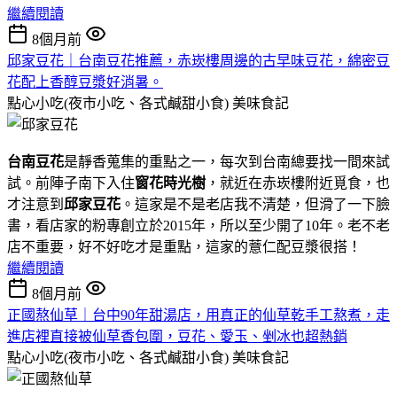
繼續閱讀
8個月前
邱家豆花｜台南豆花推薦，赤崁樓周邊的古早味豆花，綿密豆
花配上香醇豆漿好消暑。
點心小吃(夜市小吃、各式鹹甜小食)
美味食記
台南豆花
是靜香蒐集的重點之一，每次到台南總要找一間來試
試。前陣子南下入住
窗花時光樹
，就近在赤崁樓附近覓食，也
才注意到
邱家豆花
。這家是不是老店我不清楚，但滑了一下臉
書，看店家的粉專創立於2015年，所以至少開了10年。老不老
店不重要，好不好吃才是重點，這家的薏仁配豆漿很搭！
繼續閱讀
8個月前
正國熬仙草｜台中90年甜湯店，用真正的仙草乾手工熬煮，走
進店裡直接被仙草香包圍，豆花、愛玉、剉冰也超熱銷
點心小吃(夜市小吃、各式鹹甜小食)
美味食記