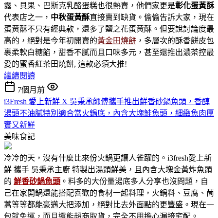
露、貝果、巴斯克乳酪蛋糕也很熱賣，他們家更是
彰化蛋黃酥
代表店之一，
中秋蛋黃酥
直接賣到缺貨。偷偷告訴大家，現在
蛋黃酥不只有經典款，還多了鹽之花蛋黃酥。但要說討論度最
高的，絕對是今年初開賣的
黃金田燒餅
，多層次的酥香餅皮包
裹柔軟白糖餡，甜香不膩而且口味多元，甚至還推出濃茶控最
愛的蜜香紅茶田燒餅, 這款必須大推!
繼續閱讀
7個月前
i3Fresh 愛上新鮮 X 吳秉承師傅攜手推出鮮香砂鍋魚頭，香醇
湯頭不油膩特別適合當火鍋底，內含大塊鮭魚頭，細緻魚肉厚
實又新鮮
美味食記
冷冷的天，沒有什麼比來份火鍋更讓人雀躍的。i3fresh愛上新
鮮 攜手 吳秉承主廚 特製出湯頭鮮美，且內含大塊金黃炸魚頭
的
鮮香砂鍋魚頭
。料多的大份量湯底多人分享也沒問題，自
己在家開鍋還能搭配喜歡的食材一起料理，火鍋料、豆腐、茼
蒿等等都能豪邁大把添加，絕對比去外面點的更豐盛。現在一
包就免運，而且還能超商取貨，完全不用擔心漏接宅配。