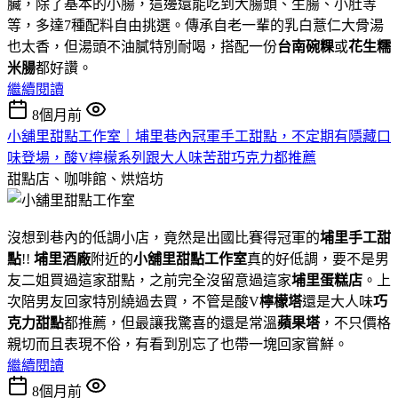
臟，除了基本的小腸，這邊還能吃到大腸頭、生腸、小肚等
等，多達7種配料自由挑選。傳承自老一輩的乳白薏仁大骨湯
也太香，但湯頭不油膩特別耐喝，搭配一份
台南碗粿
或
花生糯
米腸
都好讚。
繼續閱讀
8個月前
小舖里甜點工作室｜埔里巷內冠軍手工甜點，不定期有隱藏口
味登場，酸V檸檬系列跟大人味苦甜巧克力都推薦
甜點店、咖啡館、烘焙坊
沒想到巷內的低調小店，竟然是出國比賽得冠軍的
埔里手工甜
點
!!
埔里酒廠
附近的
小舖里甜點工作室
真的好低調，要不是男
友二姐買過這家甜點，之前完全沒留意過這家
埔里蛋糕店
。上
次陪男友回家特別繞過去買，不管是酸V
檸檬塔
還是大人味
巧
克力甜點
都推薦，但最讓我驚喜的還是常溫
蘋果塔
，不只價格
親切而且表現不俗，有看到別忘了也帶一塊回家嘗鮮。
繼續閱讀
8個月前