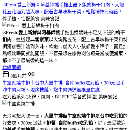
i3Fresh 愛上新鮮Ｘ阿基師攜手推出最下飯的梅干扣肉，大塊
豬五花滷到超入味，配著古早味梅干菜，輕鬆掃掉三碗飯！
伴手禮、宅配美食
美味食記
i3Fresh 愛上新鮮
與
阿基師
攜手推出媽媽味十足又下飯的
梅干
扣肉
，這道經典
客家菜
以大塊豬五花，配上古早味梅干菜和特
調獨家醬汁滷到入味，軟嫩口感大人小孩都愛不釋手。而且加
熱輕鬆瞬間就能開飯，不管是想在家做刈包還是當成
便當菜
，
都少不了最鹹香的這一味。
繼續閱讀
8個月前
牛室炙燒牛排｜台中大里牛排+自助buffet吃到飽，389元起手
沖牛肉河粉、現烤披薩、燉牛肉通通無限量供應
吃到飽系列(火鍋、燒肉、BUFFET等各式料理)
美味食記
天冷就想大吃一頓，
大里牛排館
牛室炙燒牛排
是
台中吃到飽
的
好去處，389元起就享
排餐+自助buffet吃到飽
，除了最受歡迎
的
義式手拍披薩
，還有現沖牛肉河粉、熱炒、炸物、燉牛肉等