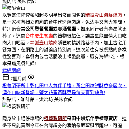
燒肉店
美味食記
以豐盛海陸套餐和超多明星出沒而聞名的
精誠壹山海鮮燒肉
，
是一家擁有獨立包廂的台中代烤燒肉店，免沾手又有大空間，
特別適合當
公司聚餐餐廳
或
春酒餐廳
。如果同行者有壽星就更
棒了，這間
台中慶生餐廳
的禮物很超值，讓壽星能盡情大口吃
肉大口喝酒。
精誠壹山燒肉
隱匿於精誠路巷子內，加上古宅用
餐氛圍，在網路上的討論度特別高。這次前往有被餐點的多樣
性驚喜到，套餐內包含活體波士頓螯龍蝦，還有海鮮5吃，根
本是痛風餐無誤!
繼續閱讀
7個月前
橙義製研所｜彰化田中人氣伴手禮，黃金田燒餅酥香多層次，
濃茶口味新登場，鹽之花蛋黃酥更是每天賣到缺貨!
甜點店、咖啡館、烘焙坊
美味食記
隱身於市場停車場的
橙義製研所
是
田中烘焙伴手禮專賣店
，這
邊不只能買到今年在台灣超夯的潘納朵尼聖誕節麵包，可麗