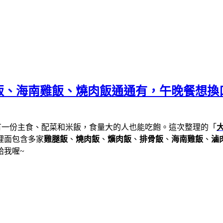
、海南雞飯、燒肉飯通通有，午晚餐想換口味
有一份主食、配菜和米飯，食量大的人也能吃飽。這次整理的「
裡面包含多家
雞腿飯
、
燒肉飯
、
爌肉飯
、
排骨飯
、
海南雞飯
、
滷
給我喔~