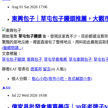
Aug
01
Sat
2026
17:06
東興包子｜草屯包子饅頭推薦，大觀
開始蒐集
草屯包子饅頭
後，發現店家真不少，目前都還沒買完
驚豔的是地瓜捲，裡面直接包了整條地瓜，用料如此霸氣這款
(繼續閱讀...)
文章標籤：
草屯包子饅頭
東興包子
草屯早餐推薦
草屯東興包子
草屯包
靜香EAT 發表在
痞客邦
留言
(4)
人氣(
)
個人分類：
點心小吃(夜市小吃、各式鹹甜小食)
▲top
Jul
22
Wed
2026
19:08
億家具批發倉庫嘉義店｜30年老牌子