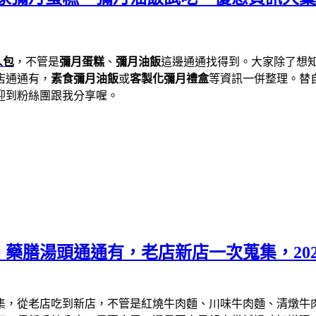
人包
，不管是
彌月蛋糕
、
彌月油飯
這邊通通找得到。大家除了想
店通通有，
素食彌月油飯
或
客製化彌月禮盒
等資訊一併整理。替
迎到粉絲團跟我分享喔。
膳湯頭通通有，老店新店一次蒐集，2026
集，從老店吃到新店，不管是紅燒牛肉麵、川味牛肉麵、清燉牛