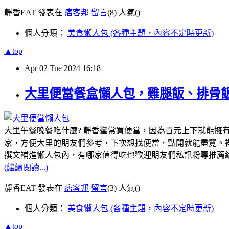
靜香EAT 發表在
痞客邦
留言
(8)
人氣(
)
個人分類：
美食懶人包 (各種主題，內容不定時更新)
▲top
Apr
02
Tue
2024
16:18
大里便當餐盒懶人包，雞腿飯、排骨飯
大里午餐晚餐吃什麼? 靜香蠻常買便當，因為百元上下就能擁
家，方便大里的朋友們參考，下次想找便當，點開就能盡覽。
撰文補進懶人包內，有哪家值得吃也歡迎朋友們私訊粉專推薦
(繼續閱讀...)
靜香EAT 發表在
痞客邦
留言
(3)
人氣(
)
個人分類：
美食懶人包 (各種主題，內容不定時更新)
▲top