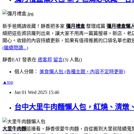
新手爸媽請收藏！靜香把多家
彌月禮盒
整理成篇
彌月禮盒懶
細把這些資訊羅列出來，讓大家不用再一篇篇搜尋。新店、老
開心。收錄的內容持續更新，如果有值得推薦的口袋名單也歡
(繼續閱讀...)
靜香EAT 發表在
痞客邦
留言
(3)
人氣(
)
個人分類：
美食懶人包 (各種主題，內容不定時更新)
▲top
Jan
01
Wed
2025
15:46
台中大里牛肉麵懶人包，紅燒、清燉、藥
大里牛肉麵
這邊看，靜香很愛牛肉麵，自從搬到大里就陸續蒐