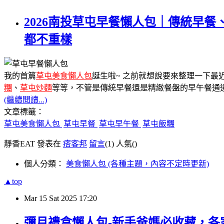
2026南投草屯早餐懶人包｜傳統早
都不重樣
我的首篇
草屯美食懶人包
誕生啦~ 之前就想說要來整理一下最
糰
、
草屯炒麵
等等，不管是傳統早餐還是精緻餐盤的早午餐通
(繼續閱讀...)
文章標籤：
草屯美食懶人包
草屯早餐
草屯早午餐
草屯飯糰
靜香EAT 發表在
痞客邦
留言
(1)
人氣(
)
個人分類：
美食懶人包 (各種主題，內容不定時更新)
▲top
Mar
15
Sat
2025
17:20
彌月禮盒懶人包-新手爸媽必收藏，