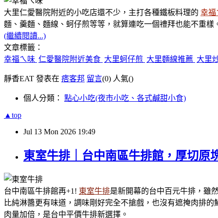
大里仁愛醫院附近的小吃店還不少，主打各種鐵板料理的
幸福
麵、羹麵、麵線、蚵仔煎等等，就算連吃一個禮拜也能不重樣
(繼續閱讀...)
文章標籤：
幸福ㄟ味
仁愛醫院附近美食
大里蚵仔煎
大里麵線推薦
大里
靜香EAT 發表在
痞客邦
留言
(0)
人氣(
)
個人分類：
點心小吃(夜市小吃、各式鹹甜小食)
▲top
Jul
13
Mon
2026
19:49
東室牛排｜台中南區牛排館，厚切原
台中南區牛排館再+1!
東室牛排
是新開幕的台中百元牛排，雖
比純淋醬更有味道，調味剛好完全不搶戲，也沒有遮掩肉排的
肉量加倍，是台中平價牛排新選擇。