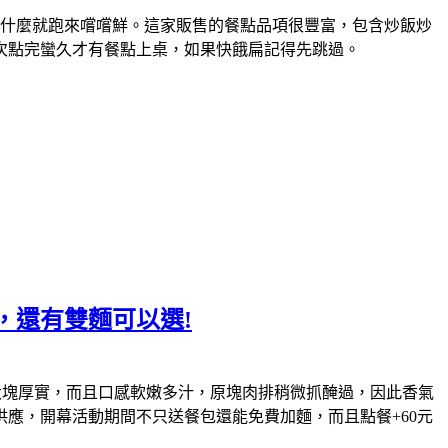
什麼就跑來嚐嚐鮮。這家販售的餐點品項很豐富，包含炒飯炒
次點完蠻久才有餐點上桌，如果快餓扁記得先跳過。
，還有雙麵可以選!
大塊厚實，而且口感軟嫩多汁，原塊肉排稍微抓醃過，因此香氣
供應，開幕活動期間不只送餐包還能免費加麵，而且點餐+60元