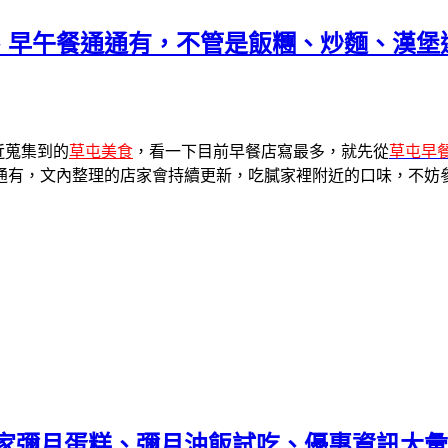
餐、早午餐通通有，不管是飯糰、炒麵、漢
近蒐集到的
草屯美食
，看一下目前早餐店寫最多，就先從
草屯早
通有，文內整理的店家會持續更新，吃膩家裡附近的口味，不妨
各家彌月蛋糕、彌月油飯試吃、優惠資訊大