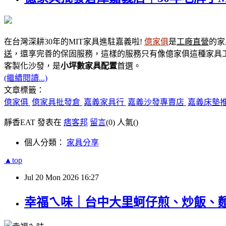
在台灣深耕30年的MIT家具進駐嘉義啦!
億家俱
是
工廠直營
的家
送
，還享完善的保固服務，這樣的服務只有像億家俱這種家具
客製化沙發，是
小坪數家具
配置
首選。
(繼續閱讀...)
文章標籤：
億家俱
億家具批發倉
嘉義家具行
嘉義沙發專賣店
嘉義床墊
靜香EAT 發表在
痞客邦
留言
(0)
人氣(
)
個人分類：
家具分享
▲top
Jul
20
Mon
2026
16:27
幸福ㄟ味｜台中大里蚵仔煎、炒飯、