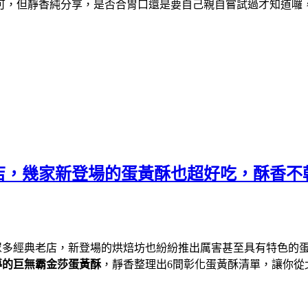
可，但靜香純分享，是否合胃口還是要自己親自嘗試過才知道囉
老店，幾家新登場的蛋黃酥也超好吃，酥香
多經典老店，新登場的烘焙坊也紛紛推出厲害甚至具有特色的蛋黃
導的巨無霸金莎蛋黃酥
，靜香整理出6間彰化蛋黃酥清單，讓你從