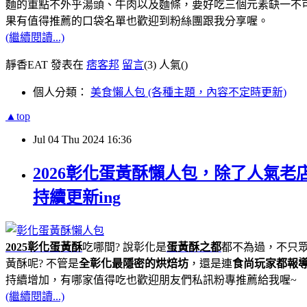
麵的重點不外乎湯頭、牛肉以及麵條，要好吃三個元素缺一不
果有值得推薦的口袋名單也歡迎到粉絲團跟我分享喔。
(繼續閱讀...)
靜香EAT 發表在
痞客邦
留言
(3)
人氣(
)
個人分類：
美食懶人包 (各種主題，內容不定時更新)
▲top
Jul
04
Thu
2024
16:36
2026彰化蛋黃酥懶人包，除了人氣
持續更新ing
2025彰化蛋黃酥
吃哪間? 說彰化是
蛋黃酥之都
都不為過，不只眾
黃酥呢? 不管是
全彰化最隱密的烘焙坊
，還是連
食尚玩家都報
持續增加，有哪家值得吃也歡迎朋友們私訊粉專推薦給我喔~
(繼續閱讀...)