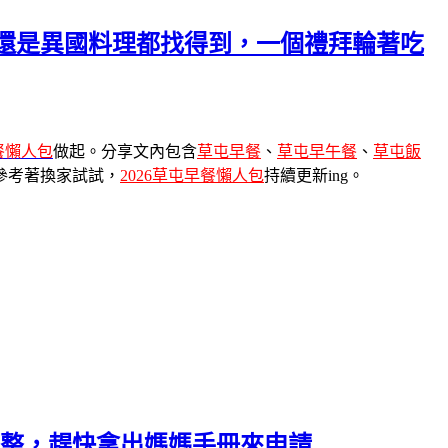
堡還是異國料理都找得到，一個禮拜輪著吃
餐
懶人包
做起。分享文內包含
草屯早餐
、
草屯早午餐
、
草屯飯
參考著換家試試，
2026草屯早餐懶人包
持續更新ing。
彙整，趕快拿出媽媽手冊來申請