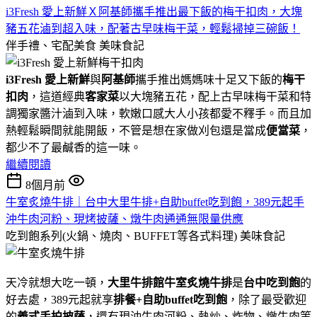
i3Fresh 愛上新鮮Ｘ阿基師攜手推出最下飯的梅干扣肉，大塊
豬五花滷到超入味，配著古早味梅干菜，輕鬆掃掉三碗飯！
伴手禮、宅配美食
美味食記
i3Fresh 愛上新鮮
與
阿基師
攜手推出媽媽味十足又下飯的
梅干
扣肉
，這道經典
客家菜
以大塊豬五花，配上古早味梅干菜和特
調獨家醬汁滷到入味，軟嫩口感大人小孩都愛不釋手。而且加
熱輕鬆瞬間就能開飯，不管是想在家做刈包還是當成
便當菜
，
都少不了最鹹香的這一味。
繼續閱讀
8個月前
牛室炙燒牛排｜台中大里牛排+自助buffet吃到飽，389元起手
沖牛肉河粉、現烤披薩、燉牛肉通通無限量供應
吃到飽系列(火鍋、燒肉、BUFFET等各式料理)
美味食記
天冷就想大吃一頓，
大里牛排館
牛室炙燒牛排
是
台中吃到飽
的
好去處，389元起就享
排餐+自助buffet吃到飽
，除了最受歡迎
的
義式手拍披薩
，還有現沖牛肉河粉、熱炒、炸物、燉牛肉等