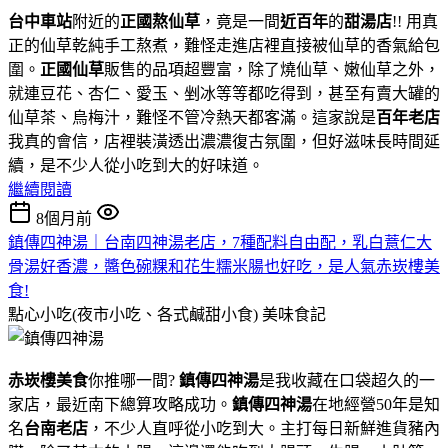
台中車站
附近的
正國熬仙草
，竟是一間
近百年
的
甜湯店
!! 用真
正的仙草乾純手工熬煮，難怪走進店裡直接被仙草的香氣給包
圍。
正國仙草
販售的品項超豐富，除了燒仙草、嫩仙草之外，
就連豆花、杏仁、愛玉、剉冰等等都吃得到，甚至有賣大罐的
仙草茶、烏梅汁，難怪不管冷熱天都客滿。這家說是
百年老店
我真的會信，店裡裝潢透出濃濃復古氛圍，但好滋味長時間延
續，是不少人從小吃到大的好味道。
繼續閱讀
8個月前
鎮傳四神湯｜台南四神湯老店，7種配料自由配，乳白薏仁大
骨湯好香濃，醬色碗粿和花生糯米腸也好吃，是人氣赤崁樓美
食!
點心小吃(夜市小吃、各式鹹甜小食)
美味食記
赤崁樓美食
你推哪一間?
鎮傳四神湯
是我收藏在口袋超久的一
家店，最近南下總算攻略成功。
鎮傳四神湯
在地經營50年是知
名
台南老店
，不少人直呼從小吃到大。主打每日新鮮進貨豬內