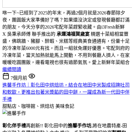
咻一下~已經到了2025的年末，再過2個月就是2026春節除夕
夜，團圓飯大家準備好了嗎？如果還沒決定或發現餐廳都訂滿
的朋友，今天分享的2026宅配年菜趕緊收藏。由i3Fresh新鮮
X
吳秉承
師傅
聯手
推出的
承運鴻福賀歲宴
精選十菜組相當豐
盛，佛跳牆、豬腳、醉蝦、米糕等經典美食通通有，份量十足
的冷凍年菜6000元有找，而且一組就免運好優惠。宅配到府的
冷凍年菜，當天加熱就能馬上開動，不用到餐廳人擠人，在家
暖暖吃圓團飯，邊看電視也很有過節氣氛。
愛上新鮮年菜組合
繼續閱讀
7個月前
進馨手作坊｜彰化田中烘焙坊，結合在地田中米製成招牌吐司
和軟歐，更推出包著米漿餡的田中餅，一躍成為新一代田中伴
手禮
甜點店、咖啡館、烘焙坊
美味食記
彰化伴手禮
再創新!! 彰化田中的
進馨手作坊
,將在地農特產-田