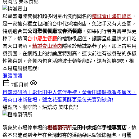
燒肉店
美味食記
以豐盛海陸套餐和超多明星出沒而聞名的
精誠壹山海鮮燒肉
，
是一家擁有獨立包廂的台中代烤燒肉店，免沾手又有大空間，
特別適合當
公司聚餐餐廳
或
春酒餐廳
。如果同行者有壽星就更
棒了，這間
台中慶生餐廳
的禮物很超值，讓壽星能盡情大口吃
肉大口喝酒。
精誠壹山燒肉
隱匿於精誠路巷子內，加上古宅用
餐氛圍，在網路上的討論度特別高。這次前往有被餐點的多樣
性驚喜到，套餐內包含活體波士頓螯龍蝦，還有海鮮5吃，根
本是痛風餐無誤!
繼續閱讀
7個月前
橙義製研所｜彰化田中人氣伴手禮，黃金田燒餅酥香多層次，
濃茶口味新登場，鹽之花蛋黃酥更是每天賣到缺貨!
甜點店、咖啡館、烘焙坊
美味食記
隱身於市場停車場的
橙義製研所
是
田中烘焙伴手禮專賣店
，這
邊不只能買到今年在台灣超夯的潘納朵尼聖誕節麵包，可麗