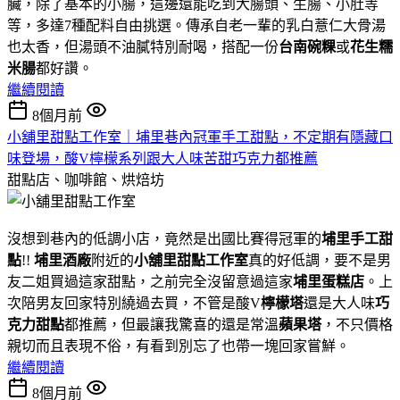
臟，除了基本的小腸，這邊還能吃到大腸頭、生腸、小肚等
等，多達7種配料自由挑選。傳承自老一輩的乳白薏仁大骨湯
也太香，但湯頭不油膩特別耐喝，搭配一份
台南碗粿
或
花生糯
米腸
都好讚。
繼續閱讀
8個月前
小舖里甜點工作室｜埔里巷內冠軍手工甜點，不定期有隱藏口
味登場，酸V檸檬系列跟大人味苦甜巧克力都推薦
甜點店、咖啡館、烘焙坊
沒想到巷內的低調小店，竟然是出國比賽得冠軍的
埔里手工甜
點
!!
埔里酒廠
附近的
小舖里甜點工作室
真的好低調，要不是男
友二姐買過這家甜點，之前完全沒留意過這家
埔里蛋糕店
。上
次陪男友回家特別繞過去買，不管是酸V
檸檬塔
還是大人味
巧
克力甜點
都推薦，但最讓我驚喜的還是常溫
蘋果塔
，不只價格
親切而且表現不俗，有看到別忘了也帶一塊回家嘗鮮。
繼續閱讀
8個月前