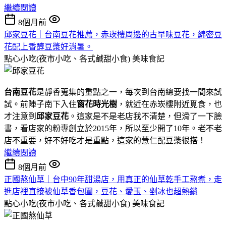
繼續閱讀
8個月前
邱家豆花｜台南豆花推薦，赤崁樓周邊的古早味豆花，綿密豆
花配上香醇豆漿好消暑。
點心小吃(夜市小吃、各式鹹甜小食)
美味食記
台南豆花
是靜香蒐集的重點之一，每次到台南總要找一間來試
試。前陣子南下入住
窗花時光樹
，就近在赤崁樓附近覓食，也
才注意到
邱家豆花
。這家是不是老店我不清楚，但滑了一下臉
書，看店家的粉專創立於2015年，所以至少開了10年。老不老
店不重要，好不好吃才是重點，這家的薏仁配豆漿很搭！
繼續閱讀
8個月前
正國熬仙草｜台中90年甜湯店，用真正的仙草乾手工熬煮，走
進店裡直接被仙草香包圍，豆花、愛玉、剉冰也超熱銷
點心小吃(夜市小吃、各式鹹甜小食)
美味食記