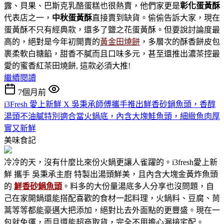
露、貝果、巴斯克乳酪蛋糕也很熱賣，他們家更是
彰化蛋黃酥
代表店之一，
中秋蛋黃酥
直接賣到缺貨。偷偷告訴大家，現在
蛋黃酥不只有經典款，還多了鹽之花蛋黃酥。但要說討論度最
高的，絕對是今年初開賣的
黃金田燒餅
，多層次的酥香餅皮包
裹柔軟白糖餡，甜香不膩而且口味多元，甚至還推出濃茶控最
愛的蜜香紅茶田燒餅, 這款必須大推!
繼續閱讀
7個月前
i3Fresh 愛上新鮮 X 吳秉承師傅攜手推出鮮香砂鍋魚頭，香醇
湯頭不油膩特別適合當火鍋底，內含大塊鮭魚頭，細緻魚肉厚
實又新鮮
美味食記
冷冷的天，沒有什麼比來份火鍋更讓人雀躍的。i3fresh愛上新
鮮 攜手 吳秉承主廚 特製出湯頭鮮美，且內含大塊金黃炸魚頭
的
鮮香砂鍋魚頭
。料多的大份量湯底多人分享也沒問題，自
己在家開鍋還能搭配喜歡的食材一起料理，火鍋料、豆腐、茼
蒿等等都能豪邁大把添加，絕對比去外面點的更豐盛。現在一
包就免運，而且還能超商取貨，完全不用擔心漏接宅配。