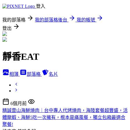
登入
我的部落格
我的部落格後台
我的帳號
登出
靜香EAT
相簿
部落格
名片
6個月前
精誠壹山海鮮燒肉｜台中專人代烤燒肉，海陸套餐超豐盛，活
體龍蝦、海鮮5吃一次擁有，根本是痛風餐，獨立包廂最適合
聚餐!