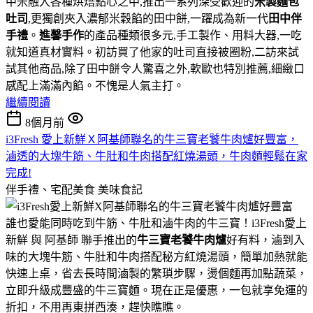
中米融入各種烘焙點心之中,推出一系列深受歡迎的
米製麵包
吐司
,更獨創夾入濃郁米穀餡的田中餅,一躍成為新一代
田中伴
手禮
。
進馨手作
的產品種類很多元,手工製作、用料大器,一吃
就知道真材實料。初訪買了他家的吐司直接被圈粉,二訪來試
試其他商品,除了田中餅令人驚喜之外,軟歐也特別推薦,細緻口
感配上滿滿內餡。不愧是人氣主打。
繼續閱讀
8個月前
i3Fresh 愛上新鮮Ｘ阿基師聯名的牛三寶老饕牛肉爐好豐富，
滷透的大塊牛筋、牛肚和牛肉搭配紅燒湯頭，牛肉麵輕鬆在家
完成!
伴手禮、宅配美食
美味食記
誰也愛能同時吃到牛筋、牛肚和滷牛肉的牛三寶！i3Fresh愛上
新鮮 與 阿基師 聯手推出的
牛三寶老饕牛肉爐
好有料，滷到入
味的大塊牛筋、牛肚和牛肉搭配秘方紅燒湯頭，簡單加熱就能
快速上桌，省去長時間滷製的繁瑣步驟，燙個麵再加點蔬菜，
立即升級成豐盛的牛三寶麵。現在正是優惠，一包就享免運的
折扣，不用再東拼西湊，趕快瞧瞧。