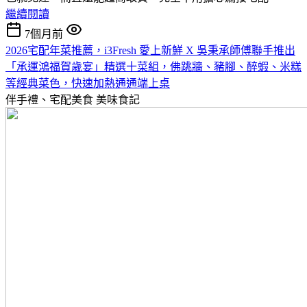
繼續閱讀
7個月前
2026宅配年菜推薦，i3Fresh 愛上新鮮 X 吳秉承師傅聯手推出
「承運鴻福賀歲宴」精選十菜組，佛跳牆、豬腳、醉蝦、米糕
等經典菜色，快速加熱通通端上桌
伴手禮、宅配美食
美味食記