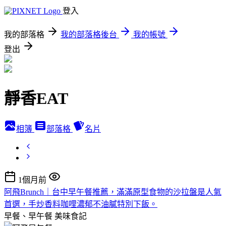
登入
我的部落格
我的部落格後台
我的帳號
登出
靜香EAT
相簿
部落格
名片
1個月前
阿飛Brunch｜台中早午餐推薦，滿滿原型食物的沙拉盤是人氣
首選，手炒香料咖哩濃郁不油膩特別下飯。
早餐、早午餐
美味食記