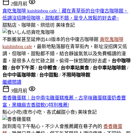
2個月前
貪吃鬼咖啡 kuishinbou cafe｜藏在青草街的台中復古咖啡館，
低調沒招牌但咖啡、甜點都不錯，是令人放鬆的好去處~
甜點店、咖啡館、烘焙坊
美味食記
不斷搬家甚至延伸出4.0版本的台中復古咖啡館
貪吃鬼咖啡
kuishinbou cafe
，最新地點落腳在青草街內，新址沒招牌又低
調，但咖啡、甜點都不錯，結合靜謐氣氛以及免費暢讀的漫
畫，是很多人在忙碌之餘，偷得一抹悠閒的好去處。
台中咖啡
館
/
台中下午茶
/
台中輕食
/
台中車站美食
/
台中車站咖啡館
/
台中中區咖啡館
/
台中甜點
/
不限時咖啡館
繼續閱讀
3個月前
香香雞蛋糕｜台中南屯雞蛋糕推薦，古早味雞蛋糕蛋奶香豐
富，黑糖麻吉香甜軟Q特別推薦!
點心小吃(夜市小吃、各式鹹甜小食)
美味食記
說到南屯下午點心，不少人會推薦藏在巷子內的
香香雞蛋