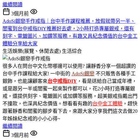
繼續閱讀
3個月前
AdoSi銀戀手作戒指｜台中手作課程推薦，放假就帶另一半、
閨蜜到台中戒指DIY推薦好去處，2小時打造專屬銀戒，還有
刻字、電鍍圖片、加鑽等服務，有趣又具紀念價值的台中金工
體驗分享給大家
生活娛樂(展覽、休閒去處)
生活綜合
很多人在問台中文化幣哪邊可以使用? 讓靜香分享一個超讚的
台中手作課程給大家! 一中街的
AdoSi銀戀
不只販售各種手工
銀飾，也能讓顧客來
台中
戒指DIY
，看是送給自己當成年禮，
或是跟另一半或閨蜜一起來製作都可以，花2小時打造專屬銀
戒，還提供刻字、電鍍圖片或加鑽等服務，超美銀戒指戴出門
不撞款，也深具紀念價值。想看看有趣的
台中金工體驗
，趕快
跟著靜香和閨蜜的腳步看下去，來跟大家分享我們這次去做20
年姊妹紀念戒的小小心得~
繼續閱讀
3個月前