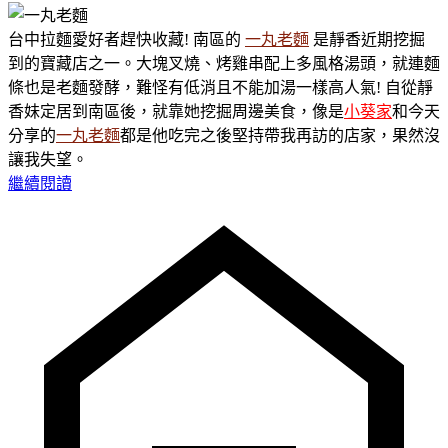
台中拉麵愛好者趕快收藏! 南區的
一丸老麵
是靜香近期挖掘
到的寶藏店之一。大塊叉燒、烤雞串配上多風格湯頭，就連麵
條也是老麵發酵，難怪有低消且不能加湯一樣高人氣! 自從靜
香妹定居到南區後，就靠她挖掘周邊美食，像是
小葵家
和今天
分享的
一丸老麵
都是他吃完之後堅持帶我再訪的店家，果然沒
讓我失望。
繼續閱讀