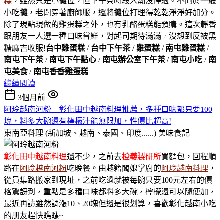
糕
，雖然只是小攤位，但下午茶時段人潮沒停過。不同於一般
小吃攤，老闆穿著廚師服，還將攤位打理得乾乾淨淨好加分。
除了現點現做的雞蛋糕之外，也有乳酪蛋糕能預購。這次靜香
跟朋友一人選一種口味嘗鮮，對起司期待滿滿，沒想到反被黑
糖麻吉收服!
台中雞蛋糕
/
台中下午茶
/
雞蛋糕
/
南屯雞蛋糕
/
南屯下午茶
/
南屯下午點心
/
南屯辦公室下午茶
/
南屯小吃
/
南
屯美食
/
南屯香香雞蛋糕
繼續閱讀
3個月前
阿玲越南河粉｜彰化田中越南料理推薦，多種口味都只要100
塊，料多大碗還有檸檬汁能無限加，性價比超高!
東南亞料理 (新加坡、越南、泰國、印度......)
美味食記
彰化田中越南料理
還不少，之前去
橙義製研所
買麵包，回程順
路在
阿玲越南河粉
吃晚餐。由越籍闆娘掌廚的
阿玲越南料理
，
從員集路搬家到現址，之前吃過就被每碗只要100元左右的價
格驚訝到，重點是多種口味都料多大碗，檸檬還可以隨便加，
最近再訪雖然調漲10、20塊但還是很划算，喜歡彰化越南小吃
的朋友趕快瞧瞧~