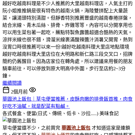
越好吃越南料理是不少人推薦的大里越南料理店，人氣主打的
阮小姐推推鍋是很有特色的越南火鍋，海陸雙拼配上大量蔬
菜，讓湯頭特別清甜。但靜香特別推薦豐盛的越南春捲拼盤，
結合米線、青木瓜絲、排骨、炸雞等等，內容可以分開享用也
可以用生菜包著一起吃，蘸點特製魚露醬超適合酷熱的天氣。
涼拌米線也很不錯，滑溜米線裹滿酸辣醬汁消暑又開胃，熱到
沒胃口時很推薦可以來一份!越好吃越南料理大里店地點環境
越好吃越南料理大里店位在大明路和新仁路三段交叉口，招牌
簡約仍舊醒目。因為店家位在轉角處，所以建議來用餐的朋友
騎車前往，可以停放到原大明高中外圍，步行至店約2~3分
鐘。
繼續閱讀
2個月前
華圓池上飯包｜草屯便當推薦，皮酥肉嫩的排骨飯首推，肉食
好吃不油膩，就是配菜有點鹹。
各式餐盒、便當(日式、傳統、低卡、沙拉.....)
美味食記
草屯便當還不少，之前買完
華圓池上飯包
才知道這家是連鎖