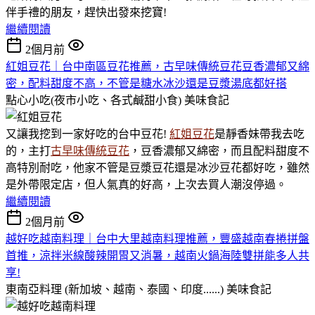
伴手禮的朋友，趕快出發來挖寶!
繼續閱讀
2個月前
紅姐豆花｜台中南區豆花推薦，古早味傳統豆花豆香濃郁又綿
密，配料甜度不高，不管是糖水冰沙還是豆漿湯底都好搭
點心小吃(夜市小吃、各式鹹甜小食)
美味食記
又讓我挖到一家好吃的台中豆花!
紅姐豆花
是靜香妹帶我去吃
的，主打
古早味傳統豆花
，豆香濃郁又綿密，而且配料甜度不
高特別耐吃，他家不管是豆漿豆花還是冰沙豆花都好吃，雖然
是外帶限定店，但人氣真的好高，上次去買人潮沒停過。
繼續閱讀
2個月前
越好吃越南料理｜台中大里越南料理推薦，豐盛越南春捲拼盤
首推，涼拌米線酸辣開胃又消暑，越南火鍋海陸雙拼能多人共
享!
東南亞料理 (新加坡、越南、泰國、印度......)
美味食記