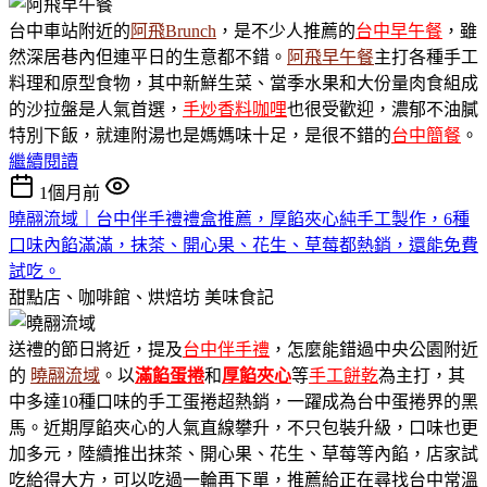
台中車站附近的
阿飛Brunch
，是不少人推薦的
台中早午餐
，雖
然深居巷內但連平日的生意都不錯。
阿飛早午餐
主打各種手工
料理和原型食物，其中新鮮生菜、當季水果和大份量肉食組成
的沙拉盤是人氣首選，
手炒香料咖哩
也很受歡迎，濃郁不油膩
特別下飯，就連附湯也是媽媽味十足，是很不錯的
台中簡餐
。
繼續閱讀
1個月前
曉翮流域｜台中伴手禮禮盒推薦，厚餡夾心純手工製作，6種
口味內餡滿滿，抹茶、開心果、花生、草莓都熱銷，還能免費
試吃。
甜點店、咖啡館、烘焙坊
美味食記
送禮的節日將近，提及
台中伴手禮
，怎麼能錯過中央公園附近
的
曉翮流域
。以
滿餡蛋捲
和
厚餡夾心
等
手工餅乾
為主打，其
中多達10種口味的手工蛋捲超熱銷，一躍成為台中蛋捲界的黑
馬。近期厚餡夾心的人氣直線攀升，不只包裝升級，口味也更
加多元，陸續推出抹茶、開心果、花生、草莓等內餡，店家試
吃給得大方，可以吃過一輪再下單，推薦給正在尋找台中常溫