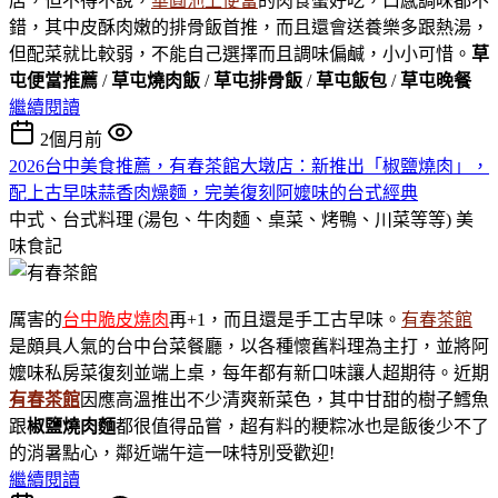
店，但不得不說，
華圓池上便當
的肉食蠻好吃，口感調味都不
錯，其中皮酥肉嫩的排骨飯首推，而且還會送養樂多跟熱湯，
但配菜就比較弱，不能自己選擇而且調味偏鹹，小小可惜。
草
屯便當推薦
/
草屯燒肉飯
/
草屯排骨飯
/
草屯飯包
/
草屯晚餐
繼續閱讀
2個月前
2026台中美食推薦，有春茶館大墩店：新推出「椒鹽燒肉」，
配上古早味蒜香肉燥麵，完美復刻阿嬤味的台式經典
中式、台式料理 (湯包、牛肉麵、桌菜、烤鴨、川菜等等)
美
味食記
厲害的
台中脆皮燒肉
再+1，而且還是手工古早味。
有春茶館
是頗具人氣的台中台菜餐廳，以各種懷舊料理為主打，並將阿
嬤味私房菜復刻並端上桌，每年都有新口味讓人超期待。近期
有春茶館
因應高溫推出不少清爽新菜色，其中甘甜的樹子鱈魚
跟
椒鹽燒肉麵
都很值得品嘗，超有料的粳粽冰也是飯後少不了
的消暑點心，鄰近端午這一味特別受歡迎!
繼續閱讀