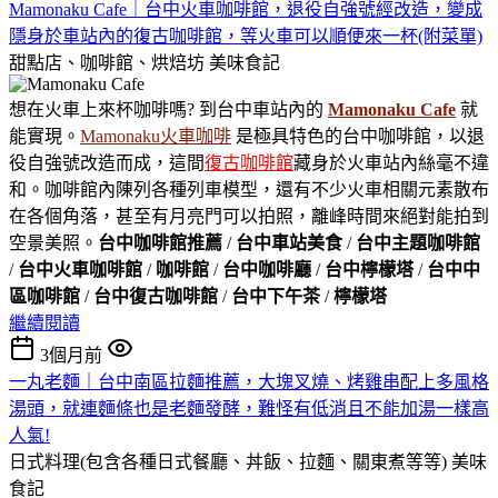
Mamonaku Cafe｜台中火車咖啡館，退役自強號經改造，變成
隱身於車站內的復古咖啡館，等火車可以順便來一杯(附菜單)
甜點店、咖啡館、烘焙坊
美味食記
想在火車上來杯咖啡嗎? 到台中車站內的
Mamonaku Cafe
就
能實現。
Mamonaku火車咖啡
是極具特色的台中咖啡館，以退
役自強號改造而成，這間
復古咖啡館
藏身於火車站內絲毫不違
和。咖啡館內陳列各種列車模型，還有不少火車相關元素散布
在各個角落，甚至有月亮門可以拍照，離峰時間來絕對能拍到
空景美照。
台中咖啡館推薦
/
台中車站美食
/
台中主題咖啡館
/
台中火車咖啡館
/
咖啡館
/
台中咖啡廳
/
台中檸檬塔
/
台中中
區咖啡館
/
台中復古咖啡館
/
台中下午茶
/
檸檬塔
繼續閱讀
3個月前
一丸老麵｜台中南區拉麵推薦，大塊叉燒、烤雞串配上多風格
湯頭，就連麵條也是老麵發酵，難怪有低消且不能加湯一樣高
人氣!
日式料理(包含各種日式餐廳、丼飯、拉麵、關東煮等等)
美味
食記