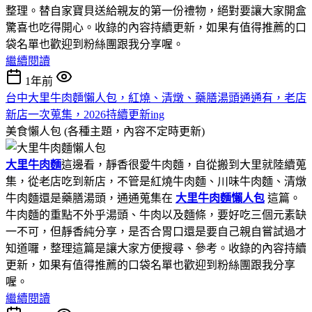
整理。替自家寶貝送給親友的第一份禮物，絕對要讓大家開盒
驚喜也吃得開心。收錄的內容持續更新，如果有值得推薦的口
袋名單也歡迎到粉絲團跟我分享喔。
繼續閱讀
1年前
台中大里牛肉麵懶人包，紅燒、清燉、藥膳湯頭通通有，老店
新店一次蒐集，2026持續更新ing
美食懶人包 (各種主題，內容不定時更新)
大里牛肉麵
這邊看，靜香很愛牛肉麵，自從搬到大里就陸續蒐
集，從老店吃到新店，不管是紅燒牛肉麵、川味牛肉麵、清燉
牛肉麵還是藥膳湯頭，通通蒐集在
大里牛肉麵懶人包
這篇。
牛肉麵的重點不外乎湯頭、牛肉以及麵條，要好吃三個元素缺
一不可，但靜香純分享，是否合胃口還是要自己親自嘗試過才
知道囉，整理這篇是讓大家方便搜尋、參考。收錄的內容持續
更新，如果有值得推薦的口袋名單也歡迎到粉絲團跟我分享
喔。
繼續閱讀