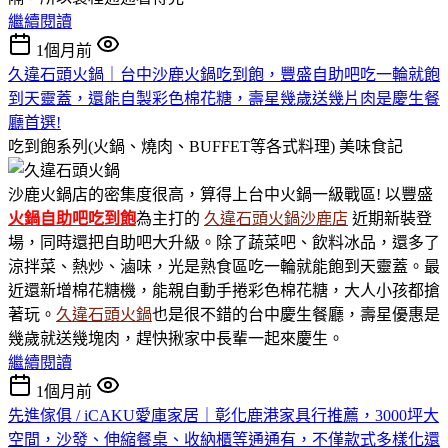
繼續閱讀
1個月前
久違石頭火鍋｜台中沙鹿火鍋吃到飽，豐盛自助吧吃一輪就飽
到天靈蓋，還能自製彩色棉花糖，壽星幾歲送幾片肉是慶生餐
廳首選!
吃到飽系列(火鍋、燒肉、BUFFET等各式料理)
美味食記
沙鹿火鍋店的密集度很高，算得上台中火鍋一級戰區! 以豐盛
火鍋
自助吧吃到飽
為主打的
久違石頭火鍋沙鹿店
近期新裝登
場，同時還把自助吧大升級。除了蔬菜吧、飲料冰品，還多了
涼拌菜、熱炒、滷味，光是熟食區吃一輪就能飽到天靈蓋。最
近還新增棉花糖機，能親自動手捲彩色棉花糖，大人小孩都搶
著玩。
久違石頭火鍋
也是很不錯的台中慶生餐廳，壽星優惠是
幾歲就送幾塊肉，趕快揪家中長輩一起來慶生。
繼續閱讀
1個月前
先進傢俱 / iCAKU愛庫家居｜彰化鹿港家具行推薦，3000坪大
空間，沙發、伸縮餐桌、收納櫃等通通有，不僅款式多樣化還