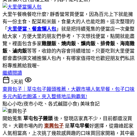
大里午餐晚餐吃什麼? 靜香蠻常買便當，因為百元上下就能擁
有一份主食、配菜和米飯，食量大的人也能吃飽。這次整理的
「
大里便當、餐盒懶人包
」就是把持續蒐集的便當店一次彙整
給大家，方便大里的朋友們參考，下次想找便當，點開就能盡
覽。裡面包含多家
雞腿飯
、
燒肉飯
、
爌肉飯
、
排骨飯
、
海南雞
飯
、
滷肉飯
等等，收錄的內容會持續增加，只要吃到大里便當
都會盡快撰文補進懶人包內，有哪家值得吃也歡迎朋友們私訊
粉專推薦給我喔~
繼續閱讀
5天前
東興包子｜草屯包子饅頭推薦，大觀市場人氣早餐，包子口味
多元內餡也飽滿，夾入整條地瓜夠霸氣!
點心小吃(夜市小吃、各式鹹甜小食)
美味食記
開始蒐集
草屯包子饅頭
後，發現店家真不少，目前都還沒買
完。 大觀市場內的
東興包子
是
草屯早餐
好選擇，從霧峰起家
人氣相當高，上次挑了幾款感興趣的口味買回家開箱，其中最