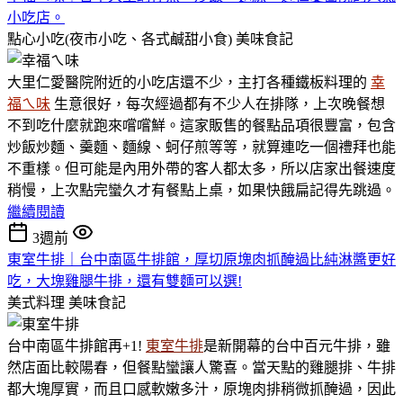
小吃店。
點心小吃(夜市小吃、各式鹹甜小食)
美味食記
大里仁愛醫院附近的小吃店還不少，主打各種鐵板料理的
幸
福ㄟ味
生意很好，每次經過都有不少人在排隊，上次晚餐想
不到吃什麼就跑來嚐嚐鮮。這家販售的餐點品項很豐富，包含
炒飯炒麵、羹麵、麵線、蚵仔煎等等，就算連吃一個禮拜也能
不重樣。但可能是內用外帶的客人都太多，所以店家出餐速度
稍慢，上次點完蠻久才有餐點上桌，如果快餓扁記得先跳過。
繼續閱讀
3週前
東室牛排｜台中南區牛排館，厚切原塊肉抓醃過比純淋醬更好
吃，大塊雞腿牛排，還有雙麵可以選!
美式料理
美味食記
台中南區牛排館再+1!
東室牛排
是新開幕的台中百元牛排，雖
然店面比較陽春，但餐點蠻讓人驚喜。當天點的雞腿排、牛排
都大塊厚實，而且口感軟嫩多汁，原塊肉排稍微抓醃過，因此