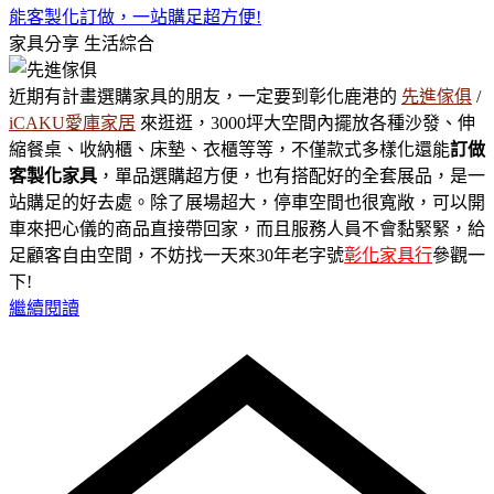
能客製化訂做，一站購足超方便!
家具分享
生活綜合
近期有計畫選購家具的朋友，一定要到彰化鹿港的
先進傢俱
/
iCAKU愛庫家居
來逛逛，3000坪大空間內擺放各種沙發、伸
縮餐桌、收納櫃、床墊、衣櫃等等，不僅款式多樣化還能
訂做
客製化家具
，單品選購超方便，也有搭配好的全套展品，是一
站購足的好去處。除了展場超大，停車空間也很寬敞，可以開
車來把心儀的商品直接帶回家，而且服務人員不會黏緊緊，給
足顧客自由空間，不妨找一天來30年老字號
彰化家具行
參觀一
下!
繼續閱讀