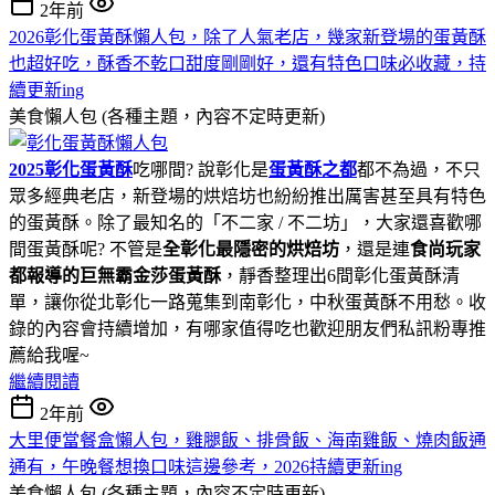
2年前
2026彰化蛋黃酥懶人包，除了人氣老店，幾家新登場的蛋黃酥
也超好吃，酥香不乾口甜度剛剛好，還有特色口味必收藏，持
續更新ing
美食懶人包 (各種主題，內容不定時更新)
2025彰化蛋黃酥
吃哪間? 說彰化是
蛋黃酥之都
都不為過，不只
眾多經典老店，新登場的烘焙坊也紛紛推出厲害甚至具有特色
的蛋黃酥。除了最知名的「不二家 / 不二坊」，大家還喜歡哪
間蛋黃酥呢? 不管是
全彰化最隱密的烘焙坊
，還是連
食尚玩家
都報導的巨無霸金莎蛋黃酥
，靜香整理出6間彰化蛋黃酥清
單，讓你從北彰化一路蒐集到南彰化，中秋蛋黃酥不用愁。收
錄的內容會持續增加，有哪家值得吃也歡迎朋友們私訊粉專推
薦給我喔~
繼續閱讀
2年前
大里便當餐盒懶人包，雞腿飯、排骨飯、海南雞飯、燒肉飯通
通有，午晚餐想換口味這邊參考，2026持續更新ing
美食懶人包 (各種主題，內容不定時更新)