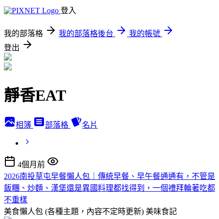
登入
我的部落格
我的部落格後台
我的帳號
登出
靜香EAT
相簿
部落格
名片
4個月前
2026南投草屯早餐懶人包｜傳統早餐、早午餐通通有，不管是
飯糰、炒麵、漢堡還是異國料理都找得到，一個禮拜輪著吃都
不重樣
美食懶人包 (各種主題，內容不定時更新)
美味食記