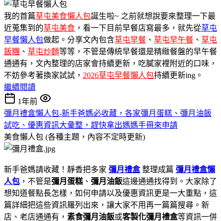
我的首篇
草屯美食懶人包
誕生啦~ 之前就想說要來整理一下最
近蒐集到的
草屯美食
，看一下目前早餐店寫最多，就先從
草屯
早餐懶人包
做起。分享文內包含
草屯早餐
、
草屯早午餐
、
草屯
飯糰
、
草屯炒麵
等等，不管是傳統早餐還是精緻餐盤的早午餐
通通有，文內整理的店家會持續更新，吃膩家裡附近的口味，
不妨參考著換家試試，
2026草屯早餐懶人包
持續更新ing。
繼續閱讀
1年前
彌月禮盒懶人包-新手爸媽必收藏，各家彌月蛋糕、彌月油飯
試吃、優惠資訊大彙整，趕快拿出媽媽手冊來申請
美食懶人包 (各種主題，內容不定時更新)
新手爸媽請收藏！靜香把多家
彌月禮盒
整理成篇
彌月禮盒懶
人包
，不管是
彌月蛋糕
、
彌月油飯
這邊通通找得到。大家除了
想知道餐點長怎樣，如何申請以及優惠資訊更是一大重點，這
篇詳細把這些資訊羅列出來，讓大家不用再一篇篇搜尋。新
店、老店通通有，
素食彌月油飯
或
客製化彌月禮盒
等資訊一併