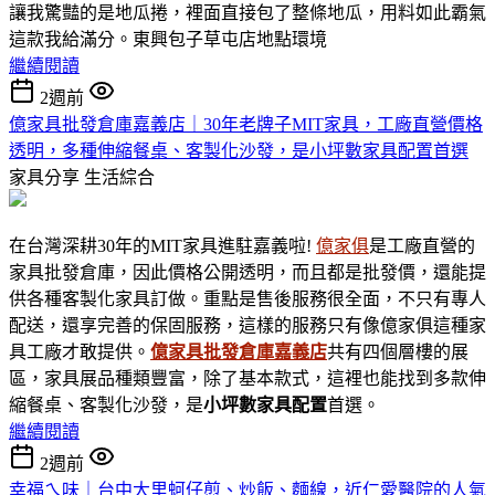
讓我驚豔的是地瓜捲，裡面直接包了整條地瓜，用料如此霸氣
這款我給滿分。東興包子草屯店地點環境
繼續閱讀
2週前
億家具批發倉庫嘉義店｜30年老牌子MIT家具，工廠直營價格
透明，多種伸縮餐桌、客製化沙發，是小坪數家具配置首選
家具分享
生活綜合
在台灣深耕30年的MIT家具進駐嘉義啦!
億家俱
是工廠直營的
家具批發倉庫，因此價格公開透明，而且都是批發價，還能提
供各種客製化家具訂做。重點是售後服務很全面，不只有專人
配送，還享完善的保固服務，這樣的服務只有像億家俱這種家
具工廠才敢提供。
億家具批發倉庫嘉義店
共有四個層樓的展
區，家具展品種類豐富，除了基本款式，這裡也能找到多款伸
縮餐桌、客製化沙發，是
小坪數家具
配置
首選。
繼續閱讀
2週前
幸福ㄟ味｜台中大里蚵仔煎、炒飯、麵線，近仁愛醫院的人氣