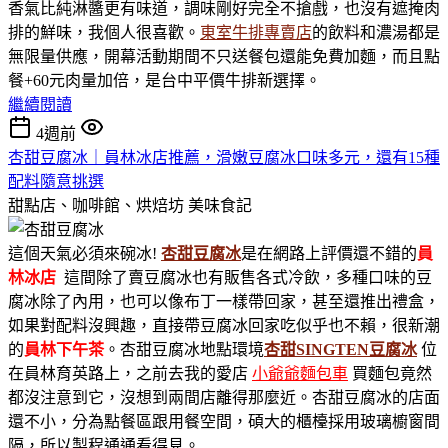
香氣比純淋醬更有味道，調味剛好完全不搶戲，也沒有遮掩肉
排的鮮味，我個人很喜歡。
東室牛排專賣店
的飲料和濃湯都是
無限量供應，開幕活動期間不只送餐包還能免費加麵，而且點
餐+60元肉量加倍，是台中平價牛排新選擇。
繼續閱讀
4週前
杏甜豆腐冰｜員林冰店推薦，滑嫩豆腐冰口味多元，還有15種
配料隨意挑選
甜點店、咖啡館、烘焙坊
美味食記
這個天氣必須來碗冰!
杏甜豆腐冰
是在網路上評價還不錯的
員
林冰店
這間除了賣豆腐冰也有販售各式冷飲，多種口味的豆
腐冰除了內用，也可以像布丁一樣帶回家，甚至還推出禮盒，
如果對配料沒興趣，直接帶豆腐冰回家吃似乎也不賴，很新潮
的
員林下午茶
。杏甜豆腐冰地點環境
杏甜SINGTEN豆腐冰
位
在員林育英路上，之前去我的愛店
小爺爺麵包車
買麵包竟然
都沒注意到它，沒想到兩間店離得那麼近。杏甜豆腐冰的店面
還不小，分為點餐區跟用餐空間，碩大的櫃檯採用玻璃櫥窗間
隔，所以製程通通看得見。