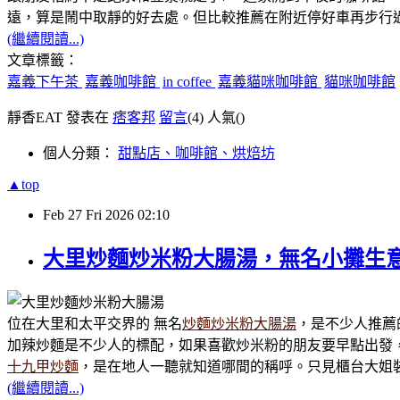
遠，算是鬧中取靜的好去處。但比較推薦在附近停好車再步行
(繼續閱讀...)
文章標籤：
嘉義下午茶
嘉義咖啡館
in coffee
嘉義貓咪咖啡館
貓咪咖啡館
靜香EAT 發表在
痞客邦
留言
(4)
人氣(
)
個人分類：
甜點店、咖啡館、烘焙坊
▲top
Feb
27
Fri
2026
02:10
大里炒麵炒米粉大腸湯，無名小攤生
位在大里和太平交界的 無名
炒麵炒米粉大腸湯
，是不少人推薦
加辣炒麵是不少人的標配，如果喜歡炒米粉的朋友要早點出發
十九甲炒麵
，是在地人一聽就知道哪間的稱呼。只見櫃台大姐
(繼續閱讀...)