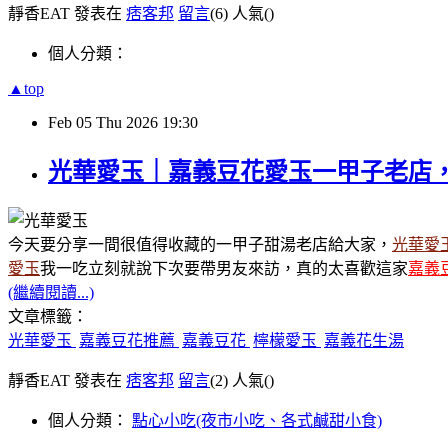
靜香EAT 發表在
痞客邦
留言
(6)
人氣(
)
個人分類：
▲top
Feb
05
Thu
2026
19:30
光華愛玉｜嘉義豆花愛玉一甲子老店
今天要分享一間很值得收藏的一甲子甜湯老店給大家，
光華愛
愛玉
我一吃立刻就說下次要帶男友來訪，真的太喜歡這家
嘉義
(繼續閱讀...)
文章標籤：
光華愛玉
嘉義豆花推薦
嘉義豆花
檸檬愛玉
嘉義花生湯
靜香EAT 發表在
痞客邦
留言
(2)
人氣(
)
個人分類：
點心小吃(夜市小吃、各式鹹甜小食)