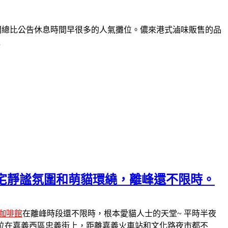
間總比公告休息時間早很多的人氣攤位。儂來港式滷味販售的品
境
受老宅靜謐氛圍和萌貓環繞，離峰還不限時。
咖啡館
在離峰時段還不限時，根本愛貓人士的天堂~ 平時半夜
位在嘉義西區忠義街上，距離嘉義火車站和文化路夜市都不