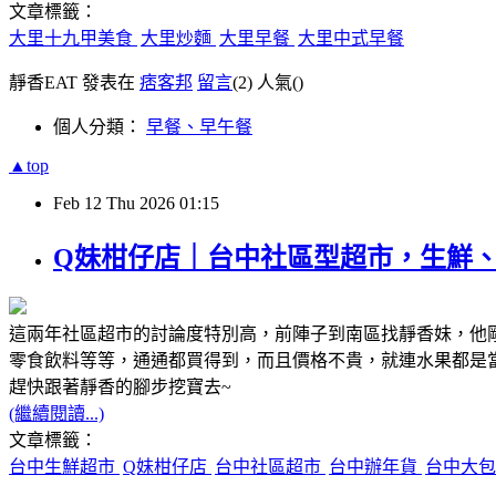
文章標籤：
大里十九甲美食
大里炒麵
大里早餐
大里中式早餐
靜香EAT 發表在
痞客邦
留言
(2)
人氣(
)
個人分類：
早餐、早午餐
▲top
Feb
12
Thu
2026
01:15
Q妹柑仔店｜台中社區型超市，生鮮、
這兩年社區超市的討論度特別高，前陣子到南區找靜香妹，他
零食飲料等等，通通都買得到，而且價格不貴，就連水果都是
趕快跟著靜香的腳步挖寶去~
(繼續閱讀...)
文章標籤：
台中生鮮超市
Q妹柑仔店
台中社區超市
台中辦年貨
台中大包