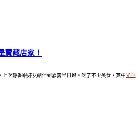
是寶藏店家！
。上次靜香跟好友結伴到嘉義半日遊。吃了不少美食，其中
光華