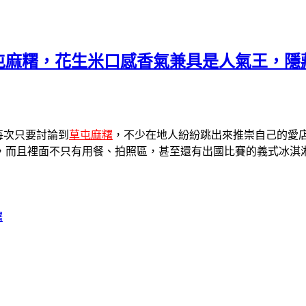
屯麻糬，花生米口感香氣兼具是人氣王，隱
每次只要討論到
草屯麻糬
，不少在地人紛紛跳出來推崇自己的愛
，而且裡面不只有用餐、拍照區，甚至還有出國比賽的義式冰淇
糬