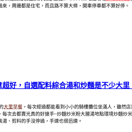
過來，周邊都是住宅，而且路不算大條，開車停車都不算好停。
意超好，自選配料綜合湯和炒麵是不少大里
的
大里早餐
，每次經過都能看到小小的騎樓攤位坐滿人，雖然店
，每次去都賣光真的好搶手~炒麵炒米粉大腸湯地點環境炒麵炒
裝湯、剪料的手沒停過，手速也很迅速。