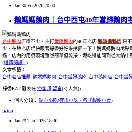
Jan
30
Fri
2026
20:00
鵝媽媽鵝肉｜台中西屯40年當歸鵝肉
台中鵝肉
店還不少，主打
當歸鵝肉
的40年老店
鵝媽媽鵝肉
是不
少，在地老店趕快跟著靜香好好來挖掘一下！鵝媽媽鵝肉地點
過。店內的用餐環境雖然簡單但乾淨，邊吃邊能聞到從大鍋中
(繼續閱讀...)
文章標籤：
台中老店推薦
鵝媽媽鵝肉
台中當歸鵝肉
台中鵝肉店
台中當
靜香EAT 發表在
痞客邦
留言
(3)
人氣(
)
個人分類：
點心小吃(夜市小吃、各式鹹甜小食)
▲top
Jan
29
Thu
2026
18:30