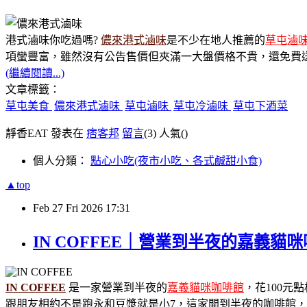
港式滷味你吃過嗎?
儂來港式滷味
是不少在地人推薦的
草屯滷
項蠻豐富，雖然沒有公告售價但夾滿一大盤價格不貴，還免費
(繼續閱讀...)
文章標籤：
草屯美食
儂來港式滷味
草屯滷味
草屯冷滷味
草屯下酒菜
靜香EAT 發表在
痞客邦
留言
(3)
人氣(
)
個人分類：
點心小吃(夜市小吃、各式鹹甜小食)
▲top
Feb
27
Fri
2026
17:31
IN COFFEE｜營業到半夜的嘉義
IN COFFEE
是一家營業到半夜的
嘉義貓咪咖啡館
，花100元
跟朋友相約不是跑永和豆漿就是小7，這家開到半夜的咖啡館，必須