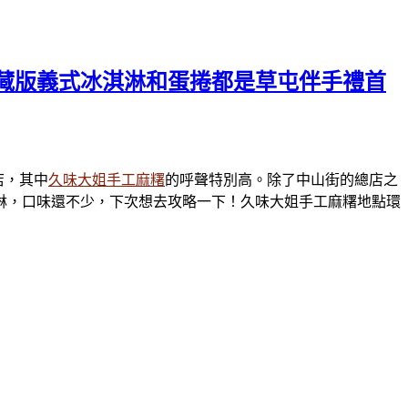
藏版義式冰淇淋和蛋捲都是草屯伴手禮首
店，其中
久味大姐手工麻糬
的呼聲特別高。除了中山街的總店之
淋，口味還不少，下次想去攻略一下！久味大姐手工麻糬地點環