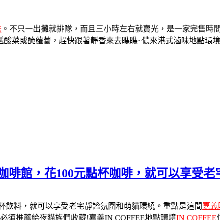
味
。不只一出攤就排隊，而且三小時左右就賣光，是一家完售時
送酸菜或醃蘿蔔，趕快跟著靜香來去瞧瞧~儂來港式滷味地點環
貓咪咖啡館，花100元點杯咖啡，就可以享
點杯飲料，就可以享受老宅靜謐氛圍和萌貓環繞。重點是這間
嘉義
推薦給夜貓族們收藏!嘉義IN COFFEE地點環境
IN COFFEE