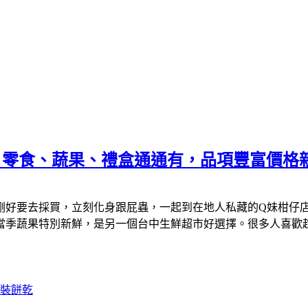
零食、蔬果、禮盒通通有，品項豐富價格親切，
剛好要去採買，立刻化身跟屁蟲，一起到在地人私藏的Q妹柑仔
當季蔬果特別新鮮，是另一個台中生鮮超市好選擇。很多人喜歡
裝餅乾