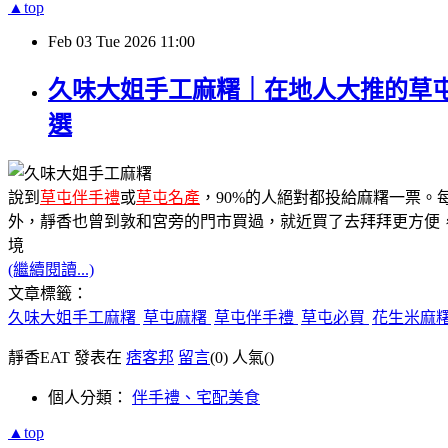
▲top
Feb
03
Tue
2026
11:00
久味大姐手工麻糬｜在地人大推的草
選
說到
草屯伴手禮
或
草屯名產
，90%的人絕對都投給麻糬一票。
外，靜香也曾到敦和宮旁的門市買過，就近買了去拜拜更方便
境
(繼續閱讀...)
文章標籤：
久味大姐手工麻糬
草屯麻糬
草屯伴手禮
草屯必買
花生米麻
靜香EAT 發表在
痞客邦
留言
(0)
人氣(
)
個人分類：
伴手禮、宅配美食
▲top