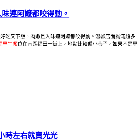
入味連阿嬤都咬得動。
都好吃又下飯，肉嫩且入味連阿嬤都咬得動。溫馨店面擺滿超多
理早午餐
位在南區福田一街上，地點比較偏小巷子，如果不是專
小時左右就賣光光