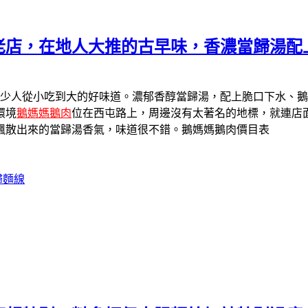
老店，在地人大推的古早味，香濃當歸湯配
少人從小吃到大的好味道。濃郁香醇當歸湯，配上脆口下水、鵝
環境
鵝媽媽鵝肉
位在西屯路上，周邊沒有太著名的地標，就連店
飄散出來的當歸湯香氣，味道很不錯。鵝媽媽鵝肉價目表
歸麵線