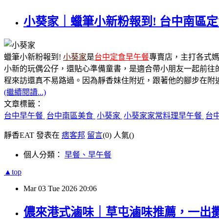
小葵家｜蠟筆小新粉報到! 台中南區
蠟筆小新粉報到!
小葵家
是
台中定食早午餐
專賣店，主打各式
小新的玩偶公仔，還貼心準備童書，是適合帶小朋友一起前往
程來訪還真不易路過。因為靜香妹住附近，跟著他的腳步在附
(繼續閱讀...)
文章標籤：
台中早午餐
台中南區美食
小葵家
小葵家家常料理早午餐
台
靜香EAT 發表在
痞客邦
留言
(0)
人氣(
)
個人分類：
早餐、早午餐
▲top
Mar
03
Tue
2026
20:06
儂來港式滷味｜草屯滷味推薦，一出