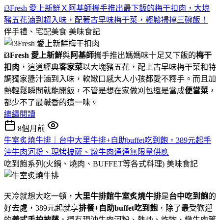
i3Fresh 愛上新鮮Ｘ阿基師攜手推出最下飯的梅干扣肉，大塊
豬五花滷到超入味，配著古早味梅干菜，輕鬆掃掉三碗飯！
伴手禮、宅配美食
美味食記
i3Fresh 愛上新鮮
與
阿基師
攜手推出媽媽味十足又下飯的
梅干
扣肉
，這道經典
客家菜
以大塊豬五花，配上古早味梅干菜和特
調獨家醬汁滷到入味，軟嫩口感大人小孩都愛不釋手。而且加
熱輕鬆瞬間就能開飯，不管是想在家做刈包還是當成
便當菜
，
都少不了最鹹香的這一味。
繼續閱讀
8個月前
牛室炙燒牛排｜台中大里牛排+自助buffet吃到飽，389元起手
沖牛肉河粉、現烤披薩、燉牛肉通通無限量供應
吃到飽系列(火鍋、燒肉、BUFFET等各式料理)
美味食記
天冷就想大吃一頓，
大里牛排館
牛室炙燒牛排
是
台中吃到飽
的
好去處，389元起就享
排餐+自助buffet吃到飽
，除了最受歡迎
的
義式手拍披薩
，還有現沖牛肉河粉、熱炒、炸物、燉牛肉等