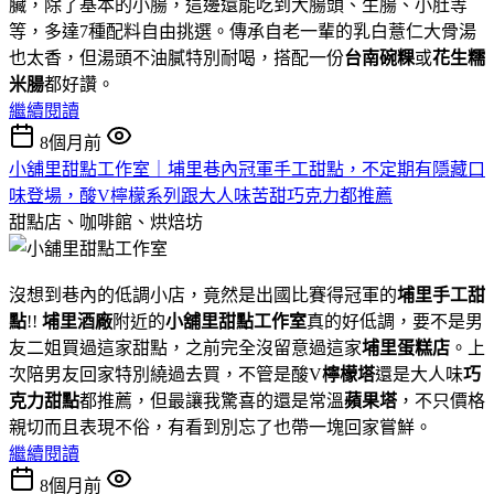
臟，除了基本的小腸，這邊還能吃到大腸頭、生腸、小肚等
等，多達7種配料自由挑選。傳承自老一輩的乳白薏仁大骨湯
也太香，但湯頭不油膩特別耐喝，搭配一份
台南碗粿
或
花生糯
米腸
都好讚。
繼續閱讀
8個月前
小舖里甜點工作室｜埔里巷內冠軍手工甜點，不定期有隱藏口
味登場，酸V檸檬系列跟大人味苦甜巧克力都推薦
甜點店、咖啡館、烘焙坊
沒想到巷內的低調小店，竟然是出國比賽得冠軍的
埔里手工甜
點
!!
埔里酒廠
附近的
小舖里甜點工作室
真的好低調，要不是男
友二姐買過這家甜點，之前完全沒留意過這家
埔里蛋糕店
。上
次陪男友回家特別繞過去買，不管是酸V
檸檬塔
還是大人味
巧
克力甜點
都推薦，但最讓我驚喜的還是常溫
蘋果塔
，不只價格
親切而且表現不俗，有看到別忘了也帶一塊回家嘗鮮。
繼續閱讀
8個月前