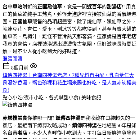
台中車站
附近的
正國熬仙草
，竟是一間
近百年
的
甜湯店
!! 用真
正的仙草乾純手工熬煮，難怪走進店裡直接被仙草的香氣給包
圍。
正國仙草
販售的品項超豐富，除了燒仙草、嫩仙草之外，
就連豆花、杏仁、愛玉、剉冰等等都吃得到，甚至有賣大罐的
仙草茶、烏梅汁，難怪不管冷熱天都客滿。這家說是
百年老店
我真的會信，店裡裝潢透出濃濃復古氛圍，但好滋味長時間延
續，是不少人從小吃到大的好味道。
繼續閱讀
8個月前
鎮傳四神湯｜台南四神湯老店，7種配料自由配，乳白薏仁大
骨湯好香濃，醬色碗粿和花生糯米腸也好吃，是人氣赤崁樓美
食!
點心小吃(夜市小吃、各式鹹甜小食)
美味食記
赤崁樓美食
你推哪一間?
鎮傳四神湯
是我收藏在口袋超久的一
家店，最近南下總算攻略成功。
鎮傳四神湯
在地經營50年是知
名
台南老店
，不少人直呼從小吃到大。主打每日新鮮進貨豬內