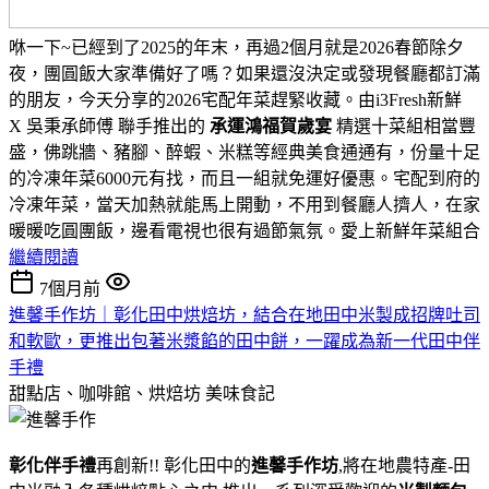
咻一下~已經到了2025的年末，再過2個月就是2026春節除夕
夜，團圓飯大家準備好了嗎？如果還沒決定或發現餐廳都訂滿
的朋友，今天分享的2026宅配年菜趕緊收藏。由i3Fresh新鮮
X
吳秉承
師傅
聯手
推出的
承運鴻福賀歲宴
精選十菜組相當豐
盛，佛跳牆、豬腳、醉蝦、米糕等經典美食通通有，份量十足
的冷凍年菜6000元有找，而且一組就免運好優惠。宅配到府的
冷凍年菜，當天加熱就能馬上開動，不用到餐廳人擠人，在家
暖暖吃圓團飯，邊看電視也很有過節氣氛。
愛上新鮮年菜組合
繼續閱讀
7個月前
進馨手作坊｜彰化田中烘焙坊，結合在地田中米製成招牌吐司
和軟歐，更推出包著米漿餡的田中餅，一躍成為新一代田中伴
手禮
甜點店、咖啡館、烘焙坊
美味食記
彰化伴手禮
再創新!! 彰化田中的
進馨手作坊
,將在地農特產-田