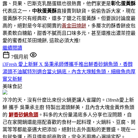
露、貝果、巴斯克乳酪蛋糕也很熱賣，他們家更是
彰化蛋黃酥
代表店之一，
中秋蛋黃酥
直接賣到缺貨。偷偷告訴大家，現在
蛋黃酥不只有經典款，還多了鹽之花蛋黃酥。但要說討論度最
高的，絕對是今年初開賣的
黃金田燒餅
，多層次的酥香餅皮包
裹柔軟白糖餡，甜香不膩而且口味多元，甚至還推出濃茶控最
愛的蜜香紅茶田燒餅, 這款必須大推!
繼續閱讀
7個月前
i3Fresh 愛上新鮮 X 吳秉承師傅攜手推出鮮香砂鍋魚頭，香醇
湯頭不油膩特別適合當火鍋底，內含大塊鮭魚頭，細緻魚肉厚
實又新鮮
美味食記
冷冷的天，沒有什麼比來份火鍋更讓人雀躍的。i3fresh愛上新
鮮 攜手 吳秉承主廚 特製出湯頭鮮美，且內含大塊金黃炸魚頭
的
鮮香砂鍋魚頭
。料多的大份量湯底多人分享也沒問題，自
己在家開鍋還能搭配喜歡的食材一起料理，火鍋料、豆腐、茼
蒿等等都能豪邁大把添加，絕對比去外面點的更豐盛。現在一
包就免運，而且還能超商取貨，完全不用擔心漏接宅配。