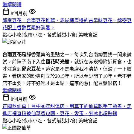
繼續閱讀
8個月前
邱家豆花｜台南豆花推薦，赤崁樓周邊的古早味豆花，綿密豆
花配上香醇豆漿好消暑。
點心小吃(夜市小吃、各式鹹甜小食)
美味食記
台南豆花
是靜香蒐集的重點之一，每次到台南總要找一間來試
試。前陣子南下入住
窗花時光樹
，就近在赤崁樓附近覓食，也
才注意到
邱家豆花
。這家是不是老店我不清楚，但滑了一下臉
書，看店家的粉專創立於2015年，所以至少開了10年。老不老
店不重要，好不好吃才是重點，這家的薏仁配豆漿很搭！
繼續閱讀
8個月前
正國熬仙草｜台中90年甜湯店，用真正的仙草乾手工熬煮，走
進店裡直接被仙草香包圍，豆花、愛玉、剉冰也超熱銷
點心小吃(夜市小吃、各式鹹甜小食)
美味食記