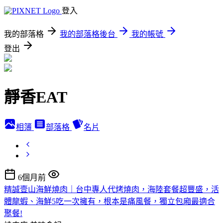
登入
我的部落格
我的部落格後台
我的帳號
登出
靜香EAT
相簿
部落格
名片
6個月前
精誠壹山海鮮燒肉｜台中專人代烤燒肉，海陸套餐超豐盛，活
體龍蝦、海鮮5吃一次擁有，根本是痛風餐，獨立包廂最適合
聚餐!