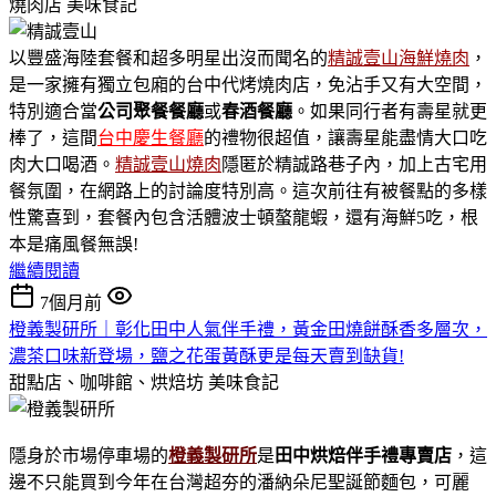
燒肉店
美味食記
以豐盛海陸套餐和超多明星出沒而聞名的
精誠壹山海鮮燒肉
，
是一家擁有獨立包廂的台中代烤燒肉店，免沾手又有大空間，
特別適合當
公司聚餐餐廳
或
春酒餐廳
。如果同行者有壽星就更
棒了，這間
台中慶生餐廳
的禮物很超值，讓壽星能盡情大口吃
肉大口喝酒。
精誠壹山燒肉
隱匿於精誠路巷子內，加上古宅用
餐氛圍，在網路上的討論度特別高。這次前往有被餐點的多樣
性驚喜到，套餐內包含活體波士頓螯龍蝦，還有海鮮5吃，根
本是痛風餐無誤!
繼續閱讀
7個月前
橙義製研所｜彰化田中人氣伴手禮，黃金田燒餅酥香多層次，
濃茶口味新登場，鹽之花蛋黃酥更是每天賣到缺貨!
甜點店、咖啡館、烘焙坊
美味食記
隱身於市場停車場的
橙義製研所
是
田中烘焙伴手禮專賣店
，這
邊不只能買到今年在台灣超夯的潘納朵尼聖誕節麵包，可麗