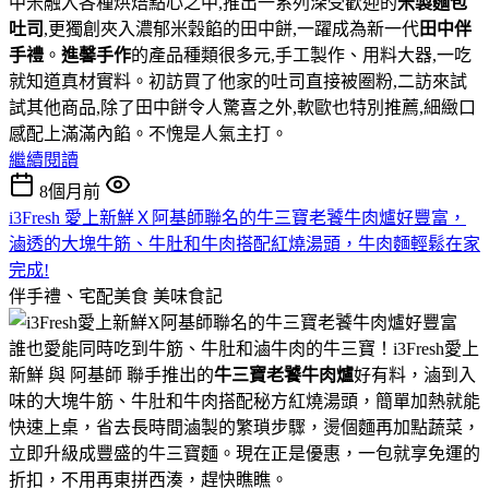
中米融入各種烘焙點心之中,推出一系列深受歡迎的
米製麵包
吐司
,更獨創夾入濃郁米穀餡的田中餅,一躍成為新一代
田中伴
手禮
。
進馨手作
的產品種類很多元,手工製作、用料大器,一吃
就知道真材實料。初訪買了他家的吐司直接被圈粉,二訪來試
試其他商品,除了田中餅令人驚喜之外,軟歐也特別推薦,細緻口
感配上滿滿內餡。不愧是人氣主打。
繼續閱讀
8個月前
i3Fresh 愛上新鮮Ｘ阿基師聯名的牛三寶老饕牛肉爐好豐富，
滷透的大塊牛筋、牛肚和牛肉搭配紅燒湯頭，牛肉麵輕鬆在家
完成!
伴手禮、宅配美食
美味食記
誰也愛能同時吃到牛筋、牛肚和滷牛肉的牛三寶！i3Fresh愛上
新鮮 與 阿基師 聯手推出的
牛三寶老饕牛肉爐
好有料，滷到入
味的大塊牛筋、牛肚和牛肉搭配秘方紅燒湯頭，簡單加熱就能
快速上桌，省去長時間滷製的繁瑣步驟，燙個麵再加點蔬菜，
立即升級成豐盛的牛三寶麵。現在正是優惠，一包就享免運的
折扣，不用再東拼西湊，趕快瞧瞧。