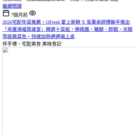
繼續閱讀
7個月前
2026宅配年菜推薦，i3Fresh 愛上新鮮 X 吳秉承師傅聯手推出
「承運鴻福賀歲宴」精選十菜組，佛跳牆、豬腳、醉蝦、米糕
等經典菜色，快速加熱通通端上桌
伴手禮、宅配美食
美味食記