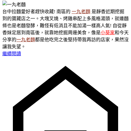
台中拉麵愛好者趕快收藏! 南區的
一丸老麵
是靜香近期挖掘
到的寶藏店之一。大塊叉燒、烤雞串配上多風格湯頭，就連麵
條也是老麵發酵，難怪有低消且不能加湯一樣高人氣! 自從靜
香妹定居到南區後，就靠她挖掘周邊美食，像是
小葵家
和今天
分享的
一丸老麵
都是他吃完之後堅持帶我再訪的店家，果然沒
讓我失望。
繼續閱讀