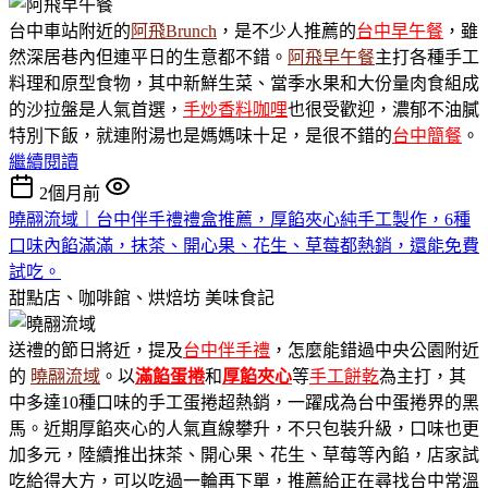
台中車站附近的
阿飛Brunch
，是不少人推薦的
台中早午餐
，雖
然深居巷內但連平日的生意都不錯。
阿飛早午餐
主打各種手工
料理和原型食物，其中新鮮生菜、當季水果和大份量肉食組成
的沙拉盤是人氣首選，
手炒香料咖哩
也很受歡迎，濃郁不油膩
特別下飯，就連附湯也是媽媽味十足，是很不錯的
台中簡餐
。
繼續閱讀
2個月前
曉翮流域｜台中伴手禮禮盒推薦，厚餡夾心純手工製作，6種
口味內餡滿滿，抹茶、開心果、花生、草莓都熱銷，還能免費
試吃。
甜點店、咖啡館、烘焙坊
美味食記
送禮的節日將近，提及
台中伴手禮
，怎麼能錯過中央公園附近
的
曉翮流域
。以
滿餡蛋捲
和
厚餡夾心
等
手工餅乾
為主打，其
中多達10種口味的手工蛋捲超熱銷，一躍成為台中蛋捲界的黑
馬。近期厚餡夾心的人氣直線攀升，不只包裝升級，口味也更
加多元，陸續推出抹茶、開心果、花生、草莓等內餡，店家試
吃給得大方，可以吃過一輪再下單，推薦給正在尋找台中常溫