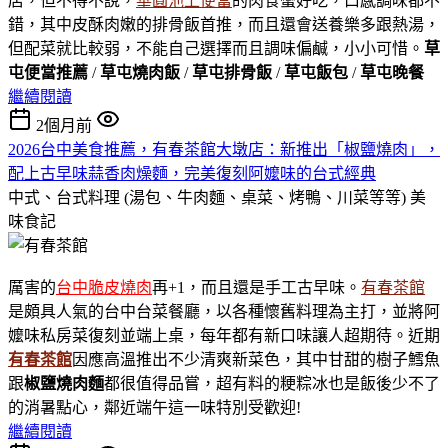
店，但不得不說，
華圓池上便當
的肉食蠻好吃，口感調味都不
錯，其中皮酥肉嫩的排骨飯首推，而且還會送養樂多跟熱湯，
但配菜就比較弱，不能自己選擇而且調味偏鹹，小小可惜。
草
屯便當推薦
/
草屯燒肉飯
/
草屯排骨飯
/
草屯飯包
/
草屯晚餐
繼續閱讀
2個月前
2026台中美食推薦，有春茶館大墩店：新推出「椒鹽燒肉」，
配上古早味蒜香肉燥麵，完美復刻阿嬤味的台式經典
中式、台式料理 (湯包、牛肉麵、桌菜、烤鴨、川菜等等)
美
味食記
厲害的
台中脆皮燒肉
再+1，而且還是手工古早味。
有春茶館
是頗具人氣的台中台菜餐廳，以各種懷舊料理為主打，並將阿
嬤味私房菜復刻並端上桌，每年都有新口味讓人超期待。近期
有春茶館
因應高溫推出不少清爽新菜色，其中甘甜的樹子鱈魚
跟
椒鹽燒肉麵
都很值得品嘗，超有料的粳粽冰也是飯後少不了
的消暑點心，鄰近端午這一味特別受歡迎!
繼續閱讀