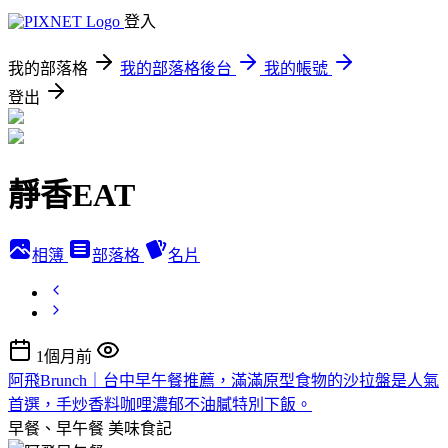
登入
我的部落格
我的部落格後台
我的帳號
登出
靜香EAT
相簿
部落格
名片
1個月前
阿飛Brunch｜台中早午餐推薦，滿滿原型食物的沙拉盤是人氣
首選，手炒香料咖哩濃郁不油膩特別下飯。
早餐、早午餐
美味食記