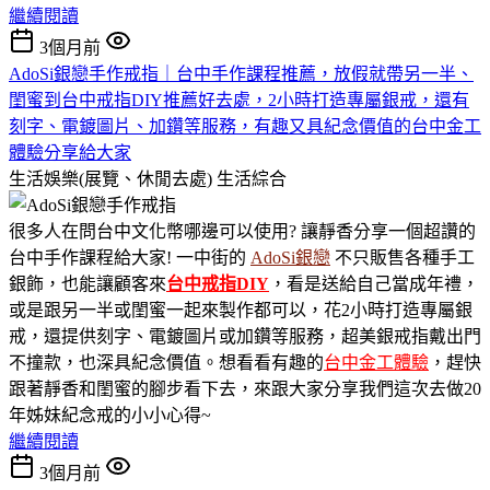
繼續閱讀
3個月前
AdoSi銀戀手作戒指｜台中手作課程推薦，放假就帶另一半、
閨蜜到台中戒指DIY推薦好去處，2小時打造專屬銀戒，還有
刻字、電鍍圖片、加鑽等服務，有趣又具紀念價值的台中金工
體驗分享給大家
生活娛樂(展覽、休閒去處)
生活綜合
很多人在問台中文化幣哪邊可以使用? 讓靜香分享一個超讚的
台中手作課程給大家! 一中街的
AdoSi銀戀
不只販售各種手工
銀飾，也能讓顧客來
台中
戒指DIY
，看是送給自己當成年禮，
或是跟另一半或閨蜜一起來製作都可以，花2小時打造專屬銀
戒，還提供刻字、電鍍圖片或加鑽等服務，超美銀戒指戴出門
不撞款，也深具紀念價值。想看看有趣的
台中金工體驗
，趕快
跟著靜香和閨蜜的腳步看下去，來跟大家分享我們這次去做20
年姊妹紀念戒的小小心得~
繼續閱讀
3個月前