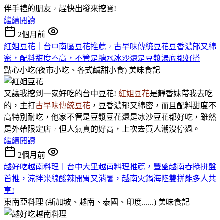
伴手禮的朋友，趕快出發來挖寶!
繼續閱讀
2個月前
紅姐豆花｜台中南區豆花推薦，古早味傳統豆花豆香濃郁又綿
密，配料甜度不高，不管是糖水冰沙還是豆漿湯底都好搭
點心小吃(夜市小吃、各式鹹甜小食)
美味食記
又讓我挖到一家好吃的台中豆花!
紅姐豆花
是靜香妹帶我去吃
的，主打
古早味傳統豆花
，豆香濃郁又綿密，而且配料甜度不
高特別耐吃，他家不管是豆漿豆花還是冰沙豆花都好吃，雖然
是外帶限定店，但人氣真的好高，上次去買人潮沒停過。
繼續閱讀
2個月前
越好吃越南料理｜台中大里越南料理推薦，豐盛越南春捲拼盤
首推，涼拌米線酸辣開胃又消暑，越南火鍋海陸雙拼能多人共
享!
東南亞料理 (新加坡、越南、泰國、印度......)
美味食記