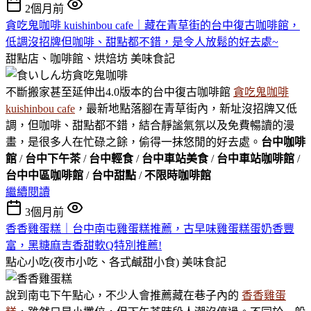
2個月前
貪吃鬼咖啡 kuishinbou cafe｜藏在青草街的台中復古咖啡館，
低調沒招牌但咖啡、甜點都不錯，是令人放鬆的好去處~
甜點店、咖啡館、烘焙坊
美味食記
不斷搬家甚至延伸出4.0版本的台中復古咖啡館
貪吃鬼咖啡
kuishinbou cafe
，最新地點落腳在青草街內，新址沒招牌又低
調，但咖啡、甜點都不錯，結合靜謐氣氛以及免費暢讀的漫
畫，是很多人在忙碌之餘，偷得一抹悠閒的好去處。
台中咖啡
館
/
台中下午茶
/
台中輕食
/
台中車站美食
/
台中車站咖啡館
/
台中中區咖啡館
/
台中甜點
/
不限時咖啡館
繼續閱讀
3個月前
香香雞蛋糕｜台中南屯雞蛋糕推薦，古早味雞蛋糕蛋奶香豐
富，黑糖麻吉香甜軟Q特別推薦!
點心小吃(夜市小吃、各式鹹甜小食)
美味食記
說到南屯下午點心，不少人會推薦藏在巷子內的
香香雞蛋