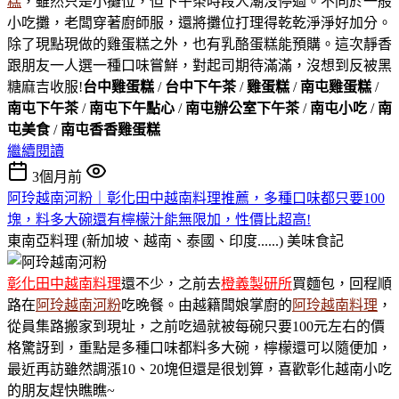
糕
，雖然只是小攤位，但下午茶時段人潮沒停過。不同於一般
小吃攤，老闆穿著廚師服，還將攤位打理得乾乾淨淨好加分。
除了現點現做的雞蛋糕之外，也有乳酪蛋糕能預購。這次靜香
跟朋友一人選一種口味嘗鮮，對起司期待滿滿，沒想到反被黑
糖麻吉收服!
台中雞蛋糕
/
台中下午茶
/
雞蛋糕
/
南屯雞蛋糕
/
南屯下午茶
/
南屯下午點心
/
南屯辦公室下午茶
/
南屯小吃
/
南
屯美食
/
南屯香香雞蛋糕
繼續閱讀
3個月前
阿玲越南河粉｜彰化田中越南料理推薦，多種口味都只要100
塊，料多大碗還有檸檬汁能無限加，性價比超高!
東南亞料理 (新加坡、越南、泰國、印度......)
美味食記
彰化田中越南料理
還不少，之前去
橙義製研所
買麵包，回程順
路在
阿玲越南河粉
吃晚餐。由越籍闆娘掌廚的
阿玲越南料理
，
從員集路搬家到現址，之前吃過就被每碗只要100元左右的價
格驚訝到，重點是多種口味都料多大碗，檸檬還可以隨便加，
最近再訪雖然調漲10、20塊但還是很划算，喜歡彰化越南小吃
的朋友趕快瞧瞧~