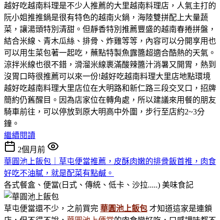
越好吃越南料理是不少人推薦的大里越南料理店，人氣主打的
阮小姐推推鍋是很有特色的越南火鍋，海陸雙拼配上大量蔬
菜，讓湯頭特別清甜。但靜香特別推薦豐盛的越南春捲拼盤，
結合米線、青木瓜絲、排骨、炸雞等等，內容可以分開享用也
可以用生菜包著一起吃，蘸點特製魚露醬超適合酷熱的天氣。
涼拌米線也很不錯，滑溜米線裹滿酸辣醬汁消暑又開胃，熱到
沒胃口時很推薦可以來一份!越好吃越南料理大里店地點環境
越好吃越南料理大里店位在大明路和新仁路三段交叉口，招牌
簡約仍舊醒目。因為店家位在轉角處，所以建議來用餐的朋友
騎車前往，可以停放到原大明高中外圍，步行至店約2~3分
鐘。
繼續閱讀
2個月前
華圓池上飯包｜草屯便當推薦，皮酥肉嫩的排骨飯首推，肉食
好吃不油膩，就是配菜有點鹹。
各式餐盒、便當(日式、傳統、低卡、沙拉.....)
美味食記
草屯便當還不少，之前買完
華圓池上飯包
才知道這家是連鎖