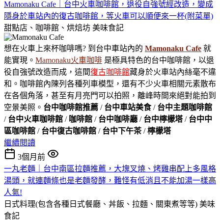
Mamonaku Cafe｜台中火車咖啡館，退役自強號經改造，變成
隱身於車站內的復古咖啡館，等火車可以順便來一杯(附菜單)
甜點店、咖啡館、烘焙坊
美味食記
想在火車上來杯咖啡嗎? 到台中車站內的
Mamonaku Cafe
就
能實現。
Mamonaku火車咖啡
是極具特色的台中咖啡館，以退
役自強號改造而成，這間
復古咖啡館
藏身於火車站內絲毫不違
和。咖啡館內陳列各種列車模型，還有不少火車相關元素散布
在各個角落，甚至有月亮門可以拍照，離峰時間來絕對能拍到
空景美照。
台中咖啡館推薦
/
台中車站美食
/
台中主題咖啡館
/
台中火車咖啡館
/
咖啡館
/
台中咖啡廳
/
台中檸檬塔
/
台中中
區咖啡館
/
台中復古咖啡館
/
台中下午茶
/
檸檬塔
繼續閱讀
3個月前
一丸老麵｜台中南區拉麵推薦，大塊叉燒、烤雞串配上多風格
湯頭，就連麵條也是老麵發酵，難怪有低消且不能加湯一樣高
人氣!
日式料理(包含各種日式餐廳、丼飯、拉麵、關東煮等等)
美味
食記