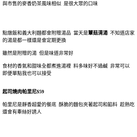
與市售的麥香奶茶風味相似 是很大眾的口味
點燉飯和義大利麵都會附贈湯品 當天是
蕈菇清湯
不知道店家
的湯是都一樣還是會定期更換
雖然是附贈的湯 但是味道非常好
食材的香氣和甜味全都煮進湯裡 料多味好不過鹹 非常可以
即便單點我也可以接受
起司燒肉帕里尼$59
帕里尼是靜香超愛的餐底 酥脆的麵包夾著起司和餡料 趁熱吃
還會有牽絲好誘人