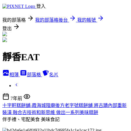
登入
我的部落格
我的部落格後台
我的帳號
登出
靜香EAT
相簿
部落格
名片
7年前
十字軒糕餅舖-霞海城隍廟後方老字號糕餅舖 將古蹟內部重新
裝潢 融合古技術和新思維 做出一系列美味糕餅
伴手禮、宅配美食
美味食記