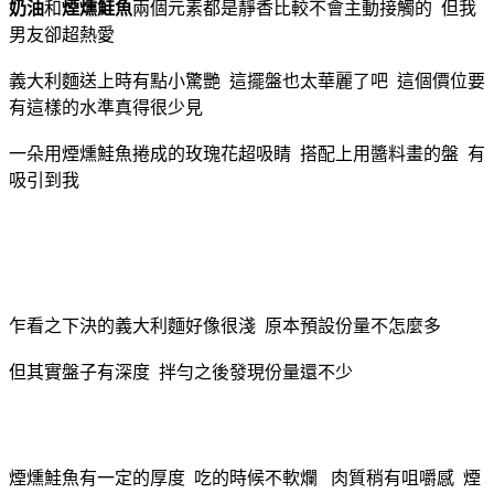
奶油
和
煙燻鮭魚
兩個元素都是靜香比較不會主動接觸的 但我
男友卻超熱愛
義大利麵送上時有點小驚艷 這擺盤也太華麗了吧 這個價位要
有這樣的水準真得很少見
一朵用煙燻鮭魚捲成的玫瑰花超吸睛 搭配上用醬料畫的盤 有
吸引到我
乍看之下決的義大利麵好像很淺 原本預設份量不怎麼多
但其實盤子有深度 拌勻之後發現份量還不少
煙燻鮭魚有一定的厚度 吃的時候不軟爛 肉質稍有咀嚼感 煙