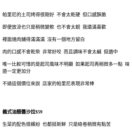
帕里尼的土司烤得很剛好 不會太乾硬 但口感酥脆
即便放涼也只是稍微變軟 也不會太韌 我還滿喜歡
裡面燒肉鋪得滿滿滿 沒有一個地方留白
肉的口感不會乾柴 非常好咬 而且調味不會太鹹 挺適中
唯一比較可惜的是起司風味不明顯 如果起司再稍微多一點 味
道一定更加分
不過這個價位來說 店家的帕里尼表現非常棒
義式油醋醬沙拉$59
生菜的配色很繽紛 也都挺新鮮 只是綠卷稍微有點苦