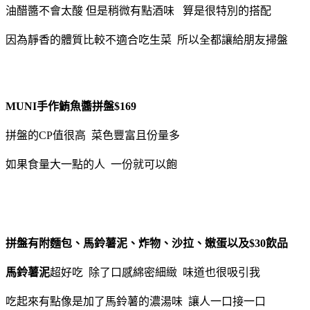
油醋醬不會太酸 但是稍微有點酒味 算是很特別的搭配
因為靜香的體質比較不適合吃生菜 所以全都讓給朋友掃盤
MUNI手作鮪魚醬拼盤$169
拼盤的CP值很高 菜色豐富且份量多
如果食量大一點的人 一份就可以飽
拼盤有附麵包、馬鈴薯泥、炸物、沙拉、嫩蛋以及$30飲品
馬鈴薯泥
超好吃 除了口感綿密細緻 味道也很吸引我
吃起來有點像是加了馬鈴薯的濃湯味 讓人一口接一口