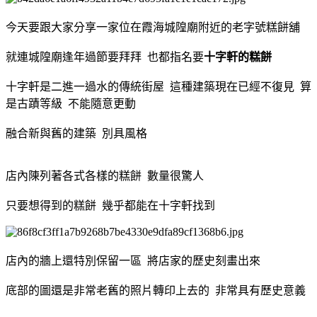
今天要跟大家分享一家位在霞海城隍廟附近的老字號糕餅舖
就連城隍廟逢年過節要拜拜 也都指名要
十字軒的糕餅
十字軒是二進一過水的傳統街屋 這種建築現在已經不復見 算
是古蹟等級 不能隨意更動
融合新與舊的建築 別具風格
店內陳列著各式各樣的糕餅 數量很驚人
只要想得到的糕餅 幾乎都能在十字軒找到
店內的牆上還特別保留一區 將店家的歷史刻畫出來
底部的圖還是非常老舊的照片轉印上去的 非常具有歷史意義