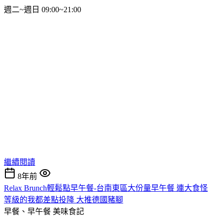
週二~週日 09:00~21:00
繼續閱讀
8年前
Relax Brunch輕鬆點早午餐-台南東區大份量早午餐 連大食怪
等級的我都差點投降 大推德國豬腳
早餐、早午餐
美味食記