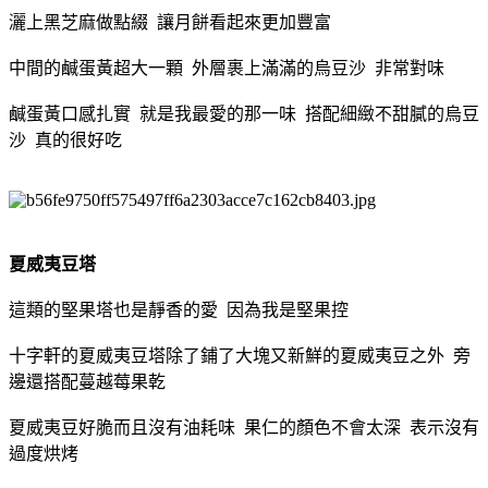
灑上黑芝麻做點綴 讓月餅看起來更加豐富
中間的鹹蛋黃超大一顆 外層裹上滿滿的烏豆沙 非常對味
鹹蛋黃口感扎實 就是我最愛的那一味 搭配細緻不甜膩的烏豆
沙 真的很好吃
夏威夷豆塔
這類的堅果塔也是靜香的愛 因為我是堅果控
十字軒的夏威夷豆塔除了鋪了大塊又新鮮的夏威夷豆之外 旁
邊還搭配蔓越莓果乾
夏威夷豆好脆而且沒有油耗味 果仁的顏色不會太深 表示沒有
過度烘烤