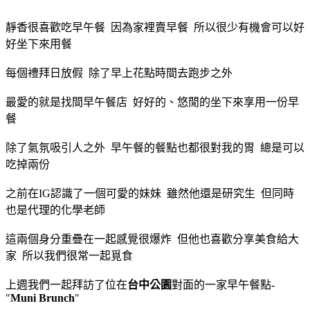
靜香很喜歡吃早午餐 因為家裡賣早餐 所以很少有機會可以好
好坐下來用餐
每個禮拜日放假 除了早上花點時間去跑步之外
最愛的就是找間早午餐店 好好的、悠閒的坐下來享用一份早
餐
除了氣氛吸引人之外 早午餐的餐點也都很對我的胃 總是可以
吃掉兩份
之前在IG認識了一個可愛的妹妹 雖然他還是研究生 但同時
也是代理的化學老師
這兩個身分重疊在一起感覺很爆炸 但他也喜歡分享美食給大
家 所以我們很常一起覓食
上週我們一起拜訪了位在
台中公園
對面的一家早午餐點-
"
Muni Brunch
"