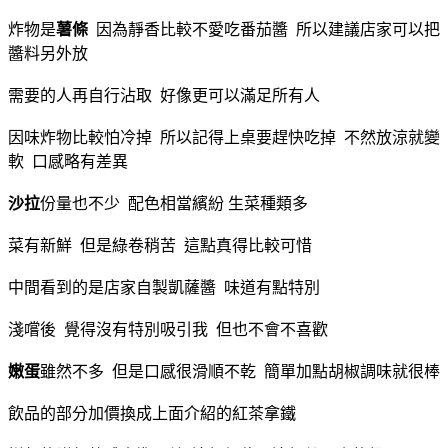
炸物是
薯條
因為靜香比較不愛吃番茄醬 所以建議店家可以把
醬料另外放
需要的人再自行沾取 好像更可以滿足所有人
因味炸物比較怕冷掉 所以記得上桌要趕快吃掉 不然放涼就變
軟 口感略有差異
沙拉
份量也不少 配色相當繽紛 生菜種類多
菜有新鮮 但是綠卷稍苦 這點真得比較可惜
中間看到的是店家自製凱薩醬 味道有點特別
淺嚐後 覺得沒有特別吸引我 但也不會不喜歡
嫩蛋
雖然不多 但是口感很滑順不乾 簡單加點胡椒調味就很棒
飲品的部分加價換成上面介紹的紅茶拿鐵