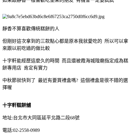
如果跟靜香一樣喜歡吃堅果的朋友 有機會一定要試試
靜香不算喜歡傳統糕餅的人
但剛好這次拿到的三款點心都是原本我就愛吃的 所以可以拿
來跟以前吃過的做比較
十字軒能經歷這麼久的時間 而且還被霞海城隍廟指定成為糕
餅專用店 肯定有實力
中秋節就快到了 最近有要買禮盒嗎? 這個禮盒是很不錯的選
擇喔
十字軒糕餅舖
地址:台北市大同區延平北路二段68號
電話:02-2558-0989