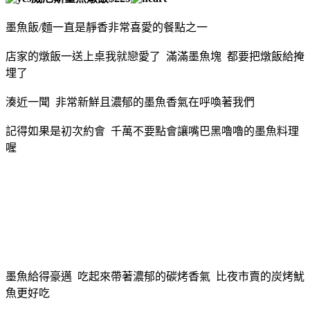
墨魚飯/麵一直是靜香非常喜愛的餐點之一
店家的燉飯一送上桌我就戀愛了 滿滿墨魚塊 都要把燉飯給掩
埋了
湊近一聞 非常新鮮且濃郁的墨魚香氣在呼喚著我們
記得如果是初次約會 千萬不要點會讓嘴巴黑嚕嚕的墨魚料理
喔
墨魚給得豪邁 吃起來帶著濃郁的碳烤香氣 比夜市賣的炭烤魷
魚更好吃