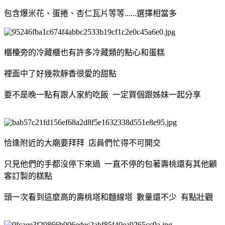
包含爆米花、蛋捲、杏仁瓦片等等......選擇相當多
櫃檯旁的冷藏櫃也有許多冷藏類的點心和蛋糕
裡面中了好幾款靜香很愛的甜點
要不是晚一點有跟人家約吃飯 一定買個跟姊妹一起分享
恰逢附近的大廟要拜拜 店員們忙得不可開交
只見他們的手都沒停下來過 一直不停的包著壽桃還有其他顧
客訂製的糕點
頭一次看到這麼高的壽桃塔和麵線塔 數量還不少 有點壯觀