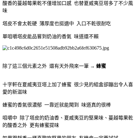
酸香的蔓越莓果乾不僅增加口感 也替夏威夷豆塔多了不少風
味
塔皮不會太乾硬 薄厚度也挺適中 入口不乾很耐吃
單咀嚼塔皮能品嘗到奶油的香氣 味道還不賴
除了這三個元素之外 還有天外飛來一筆 →
蜂蜜
十字軒在夏威夷豆塔上加了蜂蜜 很少見的組盒卻蹦出令人喜
愛的新滋味
蜂蜜的香氣很濃郁 一靠近就能聞到 味道真的很棒
咀嚼中 除了塔皮的奶油香、夏威夷豆的堅果味、蔓越莓果乾
的酸香之外 更有蜂蜜提味