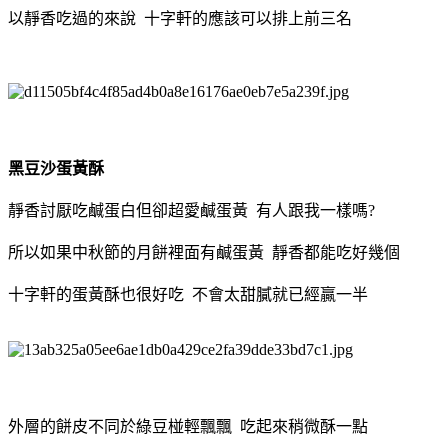
以靜香吃過的來說 十字軒的應該可以排上前三名
黑豆沙蛋黃酥
靜香討厭吃鹹蛋白但卻超愛鹹蛋黃 有人跟我一樣嗎?
所以如果中秋節的月餅裡面有鹹蛋黃 靜香都能吃好幾個
十字軒的蛋黃酥也很好吃 不會太甜膩就已經贏一半
外層的餅皮不同於綠豆椪輕飄飄 吃起來稍微酥一點