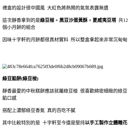
禮盒的設計很中國風 大紅色將熱鬧的氣氛表露無遺
這次靜香拿到的是
綠豆椪 + 黑豆沙蛋黃酥 + 夏威夷豆塔
共12
個小月餅的組合
因味十字軒的月餅都很真材實料 所以整盒拿起來非常沉甸甸
綠豆餡餅(綠豆椪)
靜香最愛的中秋糕餅應該就屬綠豆椪 很喜歡綿密細緻的綠豆
餡口感
搭配上濃郁綠豆香氣 真的百吃不膩
其中比較特別的是 十字軒至今還是堅持
以手工製作立體雕花