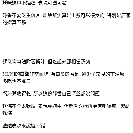
燻味適中不過嗆 表現可圈可點
靜香不愛吃生魚片 煙燻鮭魚算是少數可以接受的 特別是店家
的還真不賴
麵條均勻沾附著醬汁 但吃起來卻相當清爽
MUNI的
白醬
非常耐吃 有白醬的香氣 卻少了常見的重油感
多吃也不膩口
醬汁算收得乾 所以這份靜香自己清盤都沒問題
麵條不會太軟爛 表現算適中 但靜香喜歡再更有咀嚼感一點的
麵條
整體表現來說還不錯