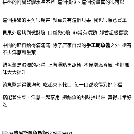
拼盤的附餐整體水準不差 這個價位、這個份量真的很可以
這個拼盤的主角很厲害 就算只有這個貝果 我也很願意買單
貝果外層烤到微酥脆 口感微Q脆 非常有嚼勁 靜香超級喜歡
中間的餡料給得滿滿滿 除了店家自製的
手工鮪魚醬
之外 還有
不少
洋蔥
和
生菜
鮪魚醬是濕潤的那種 上有灑點黑胡椒 不僅增添香氣 也把風
味大大提升
鮪魚醬鋪得很均勻 吃起來不乾口 每一口都咬得到好幸福
搭配著生菜、洋蔥一起享用 把鮪魚的甜味提出來 真得非常好
吃
威尼斯墨魚燉飯$229