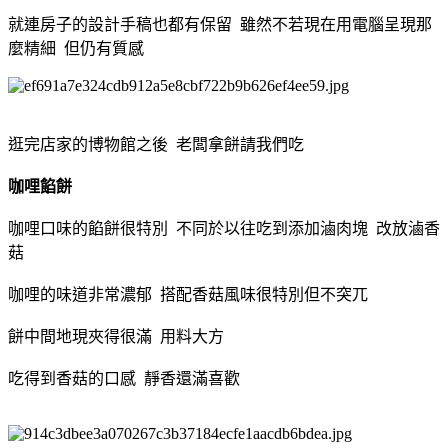
就連房子的設計手稿也都有保留 雖然不若現在用電腦呈現那
麼精細 但仍有質感
逛完店家的博物館之後 老闆拿餅請我們吃
咖哩餡餅
咖哩口味的餡餅很特別 不同於以往吃到添加滷肉塊 改放滷香
菇
咖哩的味道非常濃郁 搭配香菇風味很特別但不突兀
餅中間地現夾得很滿 用料大方
吃得到香菇的口感 靜香還滿喜歡