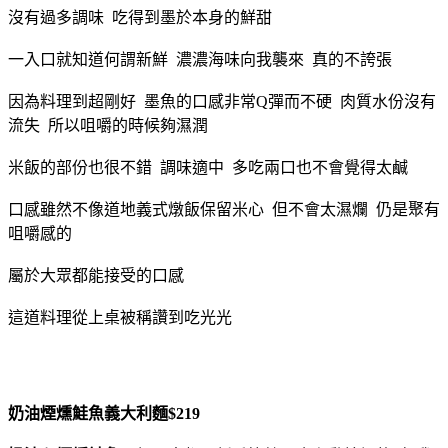
沒有過多調味 吃得到墨於本身的鮮甜
一入口就知道何謂新鮮 濃濃海味向我襲來 真的不誇張
因為料理到超剛好 墨魚的口感非常Q彈而不硬 肉質水份沒有
流失 所以咀嚼的時候夠濕潤
米飯的部份也很不錯 調味適中 多吃兩口也不會覺得太鹹
口感雖然不像道地義式燉飯保留米心 但不會太濕爛 仍是聚有
咀嚼感的
屬於大眾都能接受的口感
這道料理從上桌被稱讚到吃光光
奶油煙燻鮭魚義大利麵$219