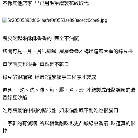
不像其他店家 早已用毛筆繪製花紋取代
餅皮吃起來酥酥香香的 完全不油膩
切開可見一片一片很細緻 層層疊疊才構出這麼大顆的綠豆椪
單吃餅皮也很香 重點是不乾口
綠豆餡很講究 經過7道繁複手工程序才製成
包含 → 泡、洗、濾、蒸、壓、煮、炒 才能製成酥鬆綿密的清
香綠豆沙餡
吃月餅最怕中間的餡很甜 如果偏甜既不耐吃也很膩口
十字軒的有減糖 所以相當耐吃也更凸顯綠豆香氣 味道真的很
棒