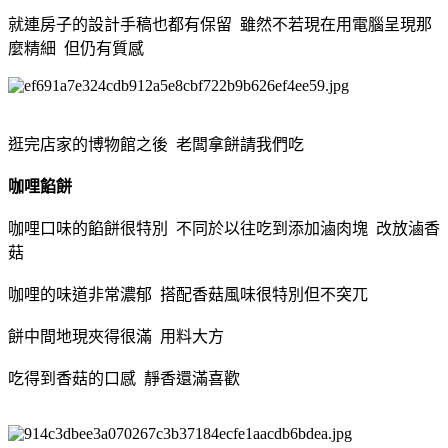
就連房子的設計手稿也都有保留 雖然不若現在用電腦呈現那
麼精細 但仍有質感
逛完店家的博物館之後 老闆拿餅請我們吃
咖哩餡餅
咖哩口味的餡餅很特別 不同於以往吃到添加滷肉塊 改放滷香
菇
咖哩的味道非常濃郁 搭配香菇風味很特別但不突兀
餅中間地現夾得很滿 用料大方
吃得到香菇的口感 靜香還滿喜歡