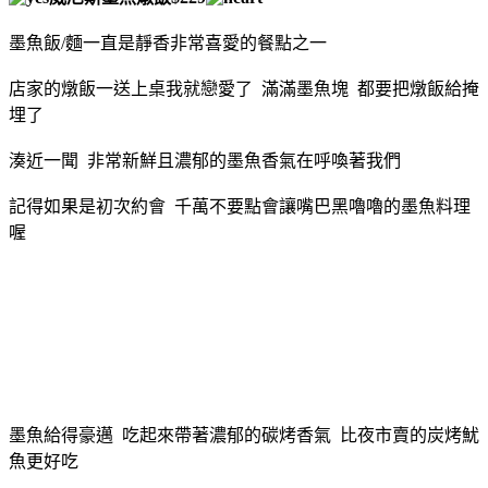
墨魚飯/麵一直是靜香非常喜愛的餐點之一
店家的燉飯一送上桌我就戀愛了 滿滿墨魚塊 都要把燉飯給掩
埋了
湊近一聞 非常新鮮且濃郁的墨魚香氣在呼喚著我們
記得如果是初次約會 千萬不要點會讓嘴巴黑嚕嚕的墨魚料理
喔
墨魚給得豪邁 吃起來帶著濃郁的碳烤香氣 比夜市賣的炭烤魷
魚更好吃