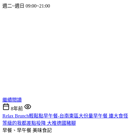
週二~週日 09:00~21:00
繼續閱讀
8年前
Relax Brunch輕鬆點早午餐-台南東區大份量早午餐 連大食怪
等級的我都差點投降 大推德國豬腳
早餐、早午餐
美味食記