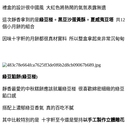
禮盒的設計很中國風 大紅色將熱鬧的氣氛表露無遺
這次靜香拿到的是
綠豆椪 + 黑豆沙蛋黃酥 + 夏威夷豆塔
共12
個小月餅的組合
因味十字軒的月餅都很真材實料 所以整盒拿起來非常沉甸甸
綠豆餡餅(綠豆椪)
靜香最愛的中秋糕餅應該就屬綠豆椪 很喜歡綿密細緻的綠豆
餡口感
搭配上濃郁綠豆香氣 真的百吃不膩
其中比較特別的是 十字軒至今還是堅持
以手工製作立體雕花