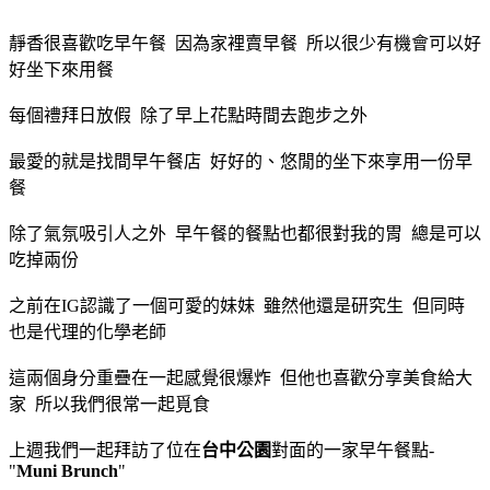
靜香很喜歡吃早午餐 因為家裡賣早餐 所以很少有機會可以好
好坐下來用餐
每個禮拜日放假 除了早上花點時間去跑步之外
最愛的就是找間早午餐店 好好的、悠閒的坐下來享用一份早
餐
除了氣氛吸引人之外 早午餐的餐點也都很對我的胃 總是可以
吃掉兩份
之前在IG認識了一個可愛的妹妹 雖然他還是研究生 但同時
也是代理的化學老師
這兩個身分重疊在一起感覺很爆炸 但他也喜歡分享美食給大
家 所以我們很常一起覓食
上週我們一起拜訪了位在
台中公園
對面的一家早午餐點-
"
Muni Brunch
"