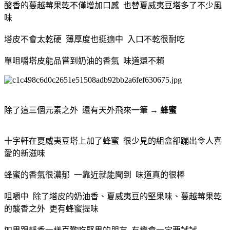
酸香的蔓越莓果乾不僅增加口感 也替夏威夷豆塔多了不少風
味
塔皮不會太乾硬 薄厚度也挺適中 入口不乾很耐吃
單咀嚼塔皮能品嘗到奶油的香氣 味道還不賴
除了這三個元素之外 還有天外飛來一筆 →
蜂蜜
十字軒在夏威夷豆塔上加了蜂蜜 很少見的組盒卻蹦出令人喜
愛的新滋味
蜂蜜的香氣很濃郁 一靠近就能聞到 味道真的很棒
咀嚼中 除了塔皮的奶油香、夏威夷豆的堅果味、蔓越莓果乾
的酸香之外 更有蜂蜜提味