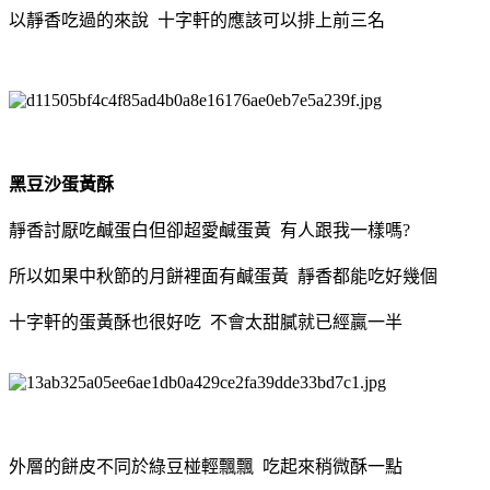
以靜香吃過的來說 十字軒的應該可以排上前三名
黑豆沙蛋黃酥
靜香討厭吃鹹蛋白但卻超愛鹹蛋黃 有人跟我一樣嗎?
所以如果中秋節的月餅裡面有鹹蛋黃 靜香都能吃好幾個
十字軒的蛋黃酥也很好吃 不會太甜膩就已經贏一半
外層的餅皮不同於綠豆椪輕飄飄 吃起來稍微酥一點