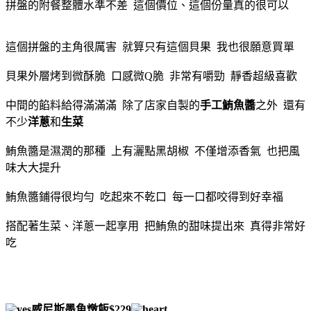
拼盤的附餐整體水準不差 這個價位、這個份量真的很可以
這個拼盤的主角很厲害 就算只有這個貝果 我也很願意買單
貝果外層烤到微酥脆 口感微Q脆 非常有嚼勁 靜香超級喜歡
中間的餡料給得滿滿滿 除了店家自製的
手工鮪魚醬
之外 還有
不少
洋蔥
和
生菜
鮪魚醬是濕潤的那種 上有灑點黑胡椒 不僅增添香氣 也把風
味大大提升
鮪魚醬鋪得很均勻 吃起來不乾口 每一口都咬得到好幸福
搭配著生菜、洋蔥一起享用 把鮪魚的甜味提出來 真得非常好
吃
威尼斯墨魚燉飯$229