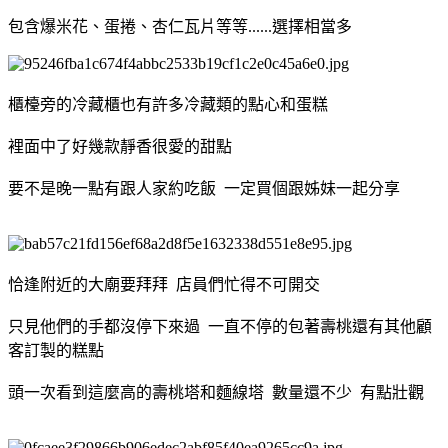
包含爆米花、蛋捲、杏仁瓦片等等......選擇相當多
櫃檯旁的冷藏櫃也有許多冷藏類的點心和蛋糕
裡面中了好幾款靜香很愛的甜點
要不是晚一點有跟人家約吃飯 一定買個跟姊妹一起分享
恰逢附近的大廟要拜拜 店員們忙得不可開交
只見他們的手都沒停下來過 一直不停的包著壽桃還有其他顧
客訂製的糕點
頭一次看到這麼高的壽桃塔和麵線塔 數量還不少 有點壯觀