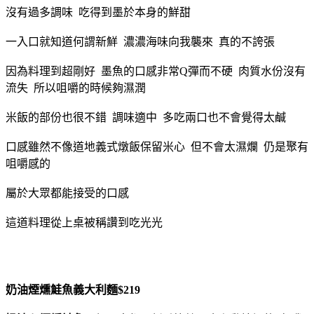
沒有過多調味 吃得到墨於本身的鮮甜
一入口就知道何謂新鮮 濃濃海味向我襲來 真的不誇張
因為料理到超剛好 墨魚的口感非常Q彈而不硬 肉質水份沒有
流失 所以咀嚼的時候夠濕潤
米飯的部份也很不錯 調味適中 多吃兩口也不會覺得太鹹
口感雖然不像道地義式燉飯保留米心 但不會太濕爛 仍是聚有
咀嚼感的
屬於大眾都能接受的口感
這道料理從上桌被稱讚到吃光光
奶油煙燻鮭魚義大利麵$219