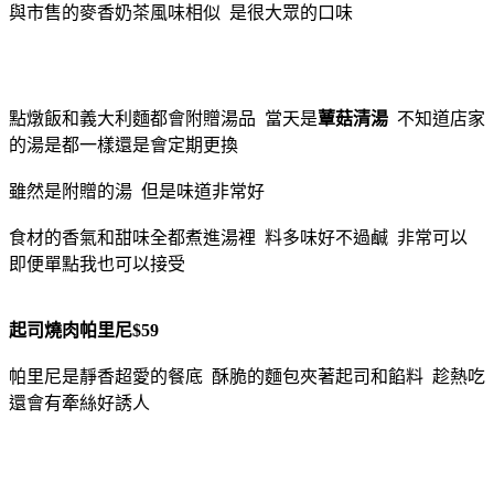
與市售的麥香奶茶風味相似 是很大眾的口味
點燉飯和義大利麵都會附贈湯品 當天是
蕈菇清湯
不知道店家
的湯是都一樣還是會定期更換
雖然是附贈的湯 但是味道非常好
食材的香氣和甜味全都煮進湯裡 料多味好不過鹹 非常可以
即便單點我也可以接受
起司燒肉帕里尼$59
帕里尼是靜香超愛的餐底 酥脆的麵包夾著起司和餡料 趁熱吃
還會有牽絲好誘人