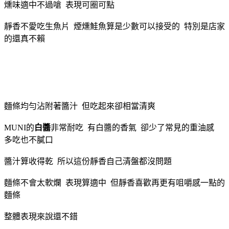
燻味適中不過嗆 表現可圈可點
靜香不愛吃生魚片 煙燻鮭魚算是少數可以接受的 特別是店家
的還真不賴
麵條均勻沾附著醬汁 但吃起來卻相當清爽
MUNI的
白醬
非常耐吃 有白醬的香氣 卻少了常見的重油感
多吃也不膩口
醬汁算收得乾 所以這份靜香自己清盤都沒問題
麵條不會太軟爛 表現算適中 但靜香喜歡再更有咀嚼感一點的
麵條
整體表現來說還不錯