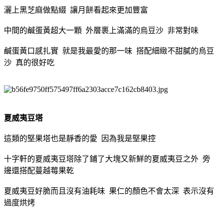
灑上黑芝麻做點綴 讓月餅看起來更加豐富
中間的鹹蛋黃超大一顆 外層裹上滿滿的烏豆沙 非常對味
鹹蛋黃口感扎實 就是我最愛的那一味 搭配細緻不甜膩的烏豆
沙 真的很好吃
夏威夷豆塔
這類的堅果塔也是靜香的愛 因為我是堅果控
十字軒的夏威夷豆塔除了鋪了大塊又新鮮的夏威夷豆之外 旁
邊還搭配蔓越莓果乾
夏威夷豆好脆而且沒有油耗味 果仁的顏色不會太深 表示沒有
過度烘烤