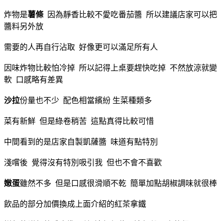
炸物是
薯條
因為靜香比較不愛吃番茄醬 所以建議店家可以把
醬料另外放
需要的人再自行沾取 好像更可以滿足所有人
因味炸物比較怕冷掉 所以記得上桌要趕快吃掉 不然放涼就變
軟 口感略有差異
沙拉
份量也不少 配色相當繽紛 生菜種類多
菜有新鮮 但是綠卷稍苦 這點真得比較可惜
中間看到的是店家自製凱薩醬 味道有點特別
淺嚐後 覺得沒有特別吸引我 但也不會不喜歡
嫩蛋
雖然不多 但是口感很滑順不乾 簡單加點胡椒調味就很棒
飲品的部分加價換成上面介紹的紅茶拿鐵