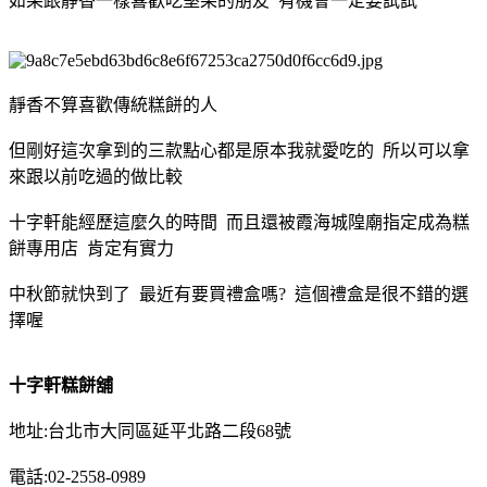
如果跟靜香一樣喜歡吃堅果的朋友 有機會一定要試試
靜香不算喜歡傳統糕餅的人
但剛好這次拿到的三款點心都是原本我就愛吃的 所以可以拿
來跟以前吃過的做比較
十字軒能經歷這麼久的時間 而且還被霞海城隍廟指定成為糕
餅專用店 肯定有實力
中秋節就快到了 最近有要買禮盒嗎? 這個禮盒是很不錯的選
擇喔
十字軒糕餅舖
地址:台北市大同區延平北路二段68號
電話:02-2558-0989