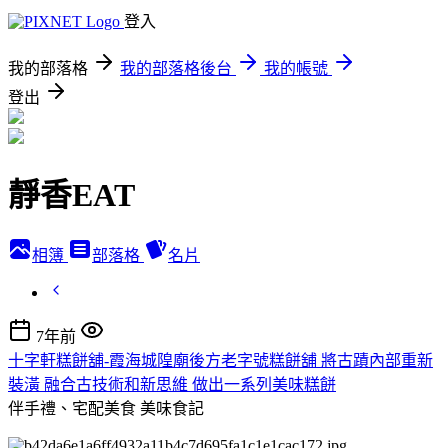
登入
我的部落格
我的部落格後台
我的帳號
登出
靜香EAT
相簿
部落格
名片
7年前
十字軒糕餅舖-霞海城隍廟後方老字號糕餅舖 將古蹟內部重新
裝潢 融合古技術和新思維 做出一系列美味糕餅
伴手禮、宅配美食
美味食記