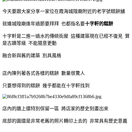
今天要跟大家分享一家位在霞海城隍廟附近的老字號糕餅舖
就連城隍廟逢年過節要拜拜 也都指名要
十字軒的糕餅
十字軒是二進一過水的傳統街屋 這種建築現在已經不復見 算
是古蹟等級 不能隨意更動
融合新與舊的建築 別具風格
店內陳列著各式各樣的糕餅 數量很驚人
只要想得到的糕餅 幾乎都能在十字軒找到
店內的牆上還特別保留一區 將店家的歷史刻畫出來
底部的圖還是非常老舊的照片轉印上去的 非常具有歷史意義