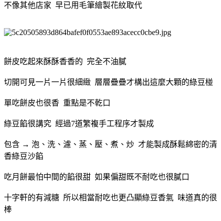
不像其他店家 早已用毛筆繪製花紋取代
餅皮吃起來酥酥香香的 完全不油膩
切開可見一片一片很細緻 層層疊疊才構出這麼大顆的綠豆椪
單吃餅皮也很香 重點是不乾口
綠豆餡很講究 經過7道繁複手工程序才製成
包含 → 泡、洗、濾、蒸、壓、煮、炒 才能製成酥鬆綿密的清
香綠豆沙餡
吃月餅最怕中間的餡很甜 如果偏甜既不耐吃也很膩口
十字軒的有減糖 所以相當耐吃也更凸顯綠豆香氣 味道真的很
棒