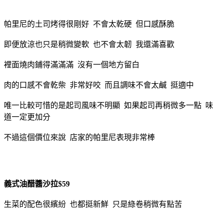
帕里尼的土司烤得很剛好 不會太乾硬 但口感酥脆
即便放涼也只是稍微變軟 也不會太韌 我還滿喜歡
裡面燒肉鋪得滿滿滿 沒有一個地方留白
肉的口感不會乾柴 非常好咬 而且調味不會太鹹 挺適中
唯一比較可惜的是起司風味不明顯 如果起司再稍微多一點 味
道一定更加分
不過這個價位來說 店家的帕里尼表現非常棒
義式油醋醬沙拉$59
生菜的配色很繽紛 也都挺新鮮 只是綠卷稍微有點苦