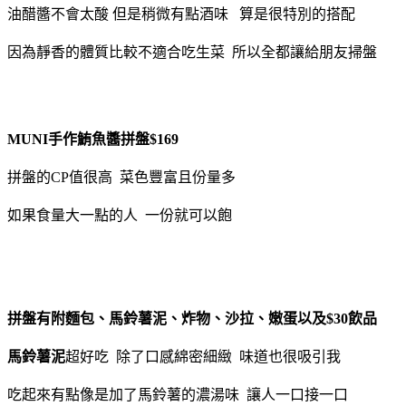
油醋醬不會太酸 但是稍微有點酒味 算是很特別的搭配
因為靜香的體質比較不適合吃生菜 所以全都讓給朋友掃盤
MUNI手作鮪魚醬拼盤$169
拼盤的CP值很高 菜色豐富且份量多
如果食量大一點的人 一份就可以飽
拼盤有附麵包、馬鈴薯泥、炸物、沙拉、嫩蛋以及$30飲品
馬鈴薯泥
超好吃 除了口感綿密細緻 味道也很吸引我
吃起來有點像是加了馬鈴薯的濃湯味 讓人一口接一口