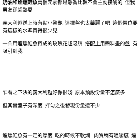
奶油
和
煙燻鮭魚
兩個元素都是靜香比較不會主動接觸的 但我
男友卻超熱愛
義大利麵送上時有點小驚艷 這擺盤也太華麗了吧 這個價位要
有這樣的水準真得很少見
一朵用煙燻鮭魚捲成的玫瑰花超吸睛 搭配上用醬料畫的盤 有
吸引到我
乍看之下決的義大利麵好像很淺 原本預設份量不怎麼多
但其實盤子有深度 拌勻之後發現份量還不少
煙燻鮭魚有一定的厚度 吃的時候不軟爛 肉質稍有咀嚼感 煙