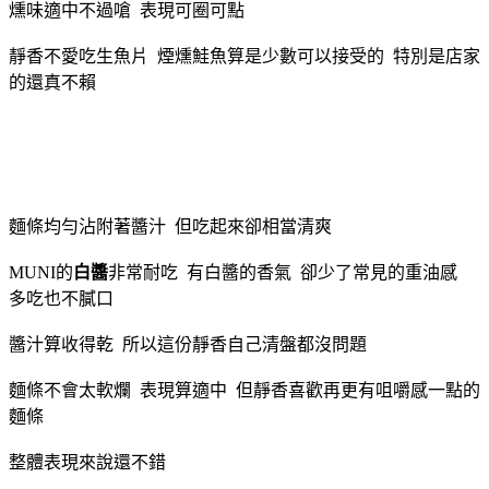
燻味適中不過嗆 表現可圈可點
靜香不愛吃生魚片 煙燻鮭魚算是少數可以接受的 特別是店家
的還真不賴
麵條均勻沾附著醬汁 但吃起來卻相當清爽
MUNI的
白醬
非常耐吃 有白醬的香氣 卻少了常見的重油感
多吃也不膩口
醬汁算收得乾 所以這份靜香自己清盤都沒問題
麵條不會太軟爛 表現算適中 但靜香喜歡再更有咀嚼感一點的
麵條
整體表現來說還不錯