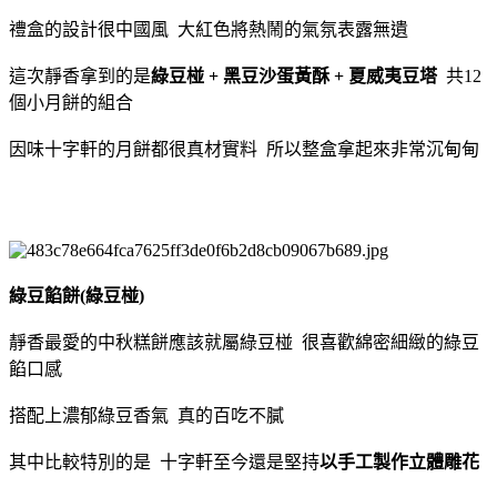
禮盒的設計很中國風 大紅色將熱鬧的氣氛表露無遺
這次靜香拿到的是
綠豆椪 + 黑豆沙蛋黃酥 + 夏威夷豆塔
共12
個小月餅的組合
因味十字軒的月餅都很真材實料 所以整盒拿起來非常沉甸甸
綠豆餡餅(綠豆椪)
靜香最愛的中秋糕餅應該就屬綠豆椪 很喜歡綿密細緻的綠豆
餡口感
搭配上濃郁綠豆香氣 真的百吃不膩
其中比較特別的是 十字軒至今還是堅持
以手工製作立體雕花