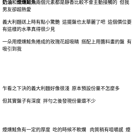
奶油
和
煙燻鮭魚
兩個元素都是靜香比較不會主動接觸的 但我
男友卻超熱愛
義大利麵送上時有點小驚艷 這擺盤也太華麗了吧 這個價位要
有這樣的水準真得很少見
一朵用煙燻鮭魚捲成的玫瑰花超吸睛 搭配上用醬料畫的盤 有
吸引到我
乍看之下決的義大利麵好像很淺 原本預設份量不怎麼多
但其實盤子有深度 拌勻之後發現份量還不少
煙燻鮭魚有一定的厚度 吃的時候不軟爛 肉質稍有咀嚼感 煙