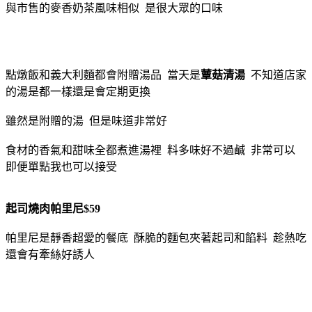
與市售的麥香奶茶風味相似 是很大眾的口味
點燉飯和義大利麵都會附贈湯品 當天是
蕈菇清湯
不知道店家
的湯是都一樣還是會定期更換
雖然是附贈的湯 但是味道非常好
食材的香氣和甜味全都煮進湯裡 料多味好不過鹹 非常可以
即便單點我也可以接受
起司燒肉帕里尼$59
帕里尼是靜香超愛的餐底 酥脆的麵包夾著起司和餡料 趁熱吃
還會有牽絲好誘人