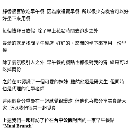
靜香很喜歡吃早午餐 因為家裡賣早餐 所以很少有機會可以好
好坐下來用餐
每個禮拜日放假 除了早上花點時間去跑步之外
最愛的就是找間早午餐店 好好的、悠閒的坐下來享用一份早
餐
除了氣氛吸引人之外 早午餐的餐點也都很對我的胃 總是可以
吃掉兩份
之前在IG認識了一個可愛的妹妹 雖然他還是研究生 但同時
也是代理的化學老師
這兩個身分重疊在一起感覺很爆炸 但他也喜歡分享美食給大
家 所以我們很常一起覓食
上週我們一起拜訪了位在
台中公園
對面的一家早午餐點-
"
Muni Brunch
"