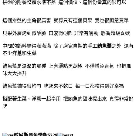
拼盤的附餐整體水準不差 這個價位、這個份量真的很可以
這個拼盤的主角很厲害 就算只有這個貝果 我也很願意買單
貝果外層烤到微酥脆 口感微Q脆 非常有嚼勁 靜香超級喜歡
中間的餡料給得滿滿滿 除了店家自製的
手工鮪魚醬
之外 還有
不少
洋蔥
和
生菜
鮪魚醬是濕潤的那種 上有灑點黑胡椒 不僅增添香氣 也把風
味大大提升
鮪魚醬鋪得很均勻 吃起來不乾口 每一口都咬得到好幸福
搭配著生菜、洋蔥一起享用 把鮪魚的甜味提出來 真得非常好
吃
威尼斯墨魚燉飯$229