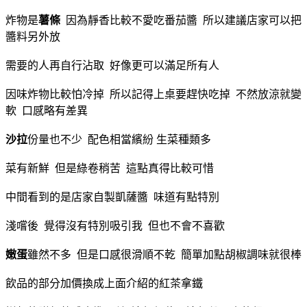
炸物是
薯條
因為靜香比較不愛吃番茄醬 所以建議店家可以把
醬料另外放
需要的人再自行沾取 好像更可以滿足所有人
因味炸物比較怕冷掉 所以記得上桌要趕快吃掉 不然放涼就變
軟 口感略有差異
沙拉
份量也不少 配色相當繽紛 生菜種類多
菜有新鮮 但是綠卷稍苦 這點真得比較可惜
中間看到的是店家自製凱薩醬 味道有點特別
淺嚐後 覺得沒有特別吸引我 但也不會不喜歡
嫩蛋
雖然不多 但是口感很滑順不乾 簡單加點胡椒調味就很棒
飲品的部分加價換成上面介紹的紅茶拿鐵