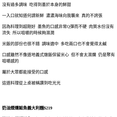
沒有過多調味 吃得到墨於本身的鮮甜
一入口就知道何謂新鮮 濃濃海味向我襲來 真的不誇張
因為料理到超剛好 墨魚的口感非常Q彈而不硬 肉質水份沒有
流失 所以咀嚼的時候夠濕潤
米飯的部份也很不錯 調味適中 多吃兩口也不會覺得太鹹
口感雖然不像道地義式燉飯保留米心 但不會太濕爛 仍是聚有
咀嚼感的
屬於大眾都能接受的口感
這道料理從上桌被稱讚到吃光光
奶油煙燻鮭魚義大利麵$219