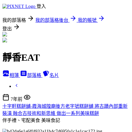
登入
我的部落格
我的部落格後台
我的帳號
登出
靜香EAT
相簿
部落格
名片
7年前
十字軒糕餅舖-霞海城隍廟後方老字號糕餅舖 將古蹟內部重新
裝潢 融合古技術和新思維 做出一系列美味糕餅
伴手禮、宅配美食
美味食記