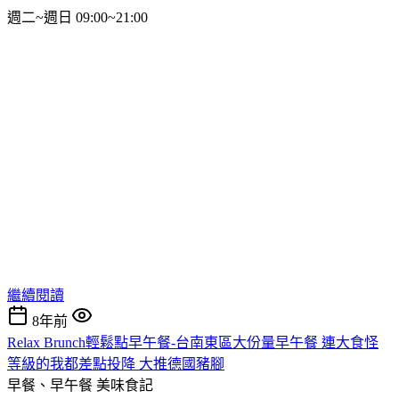
週二~週日 09:00~21:00
繼續閱讀
8年前
Relax Brunch輕鬆點早午餐-台南東區大份量早午餐 連大食怪
等級的我都差點投降 大推德國豬腳
早餐、早午餐
美味食記