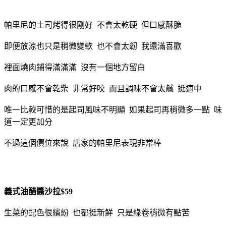
帕里尼的土司烤得很剛好 不會太乾硬 但口感酥脆
即便放涼也只是稍微變軟 也不會太韌 我還滿喜歡
裡面燒肉鋪得滿滿滿 沒有一個地方留白
肉的口感不會乾柴 非常好咬 而且調味不會太鹹 挺適中
唯一比較可惜的是起司風味不明顯 如果起司再稍微多一點 味
道一定更加分
不過這個價位來說 店家的帕里尼表現非常棒
義式油醋醬沙拉$59
生菜的配色很繽紛 也都挺新鮮 只是綠卷稍微有點苦