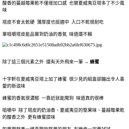
酸香的蔓越莓果乾不僅增加口感 也替夏威夷豆塔多了不少風
味
塔皮不會太乾硬 薄厚度也挺適中 入口不乾很耐吃
單咀嚼塔皮能品嘗到奶油的香氣 味道還不賴
除了這三個元素之外 還有天外飛來一筆 →
蜂蜜
十字軒在夏威夷豆塔上加了蜂蜜 很少見的組盒卻蹦出令人喜
愛的新滋味
蜂蜜的香氣很濃郁 一靠近就能聞到 味道真的很棒
咀嚼中 除了塔皮的奶油香、夏威夷豆的堅果味、蔓越莓果乾
的酸香之外 更有蜂蜜提味