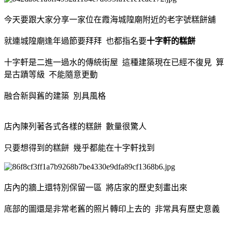
今天要跟大家分享一家位在霞海城隍廟附近的老字號糕餅舖
就連城隍廟逢年過節要拜拜 也都指名要
十字軒的糕餅
十字軒是二進一過水的傳統街屋 這種建築現在已經不復見 算
是古蹟等級 不能隨意更動
融合新與舊的建築 別具風格
店內陳列著各式各樣的糕餅 數量很驚人
只要想得到的糕餅 幾乎都能在十字軒找到
店內的牆上還特別保留一區 將店家的歷史刻畫出來
底部的圖還是非常老舊的照片轉印上去的 非常具有歷史意義