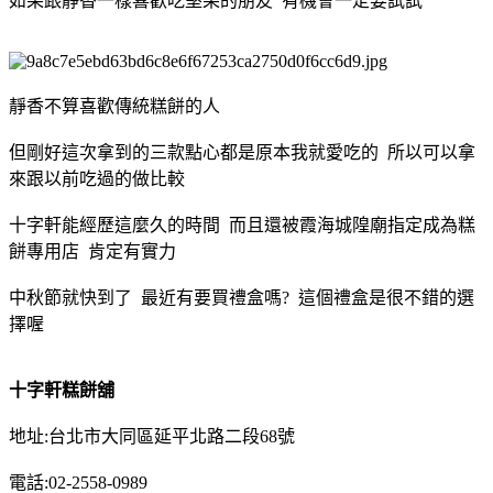
如果跟靜香一樣喜歡吃堅果的朋友 有機會一定要試試
靜香不算喜歡傳統糕餅的人
但剛好這次拿到的三款點心都是原本我就愛吃的 所以可以拿
來跟以前吃過的做比較
十字軒能經歷這麼久的時間 而且還被霞海城隍廟指定成為糕
餅專用店 肯定有實力
中秋節就快到了 最近有要買禮盒嗎? 這個禮盒是很不錯的選
擇喔
十字軒糕餅舖
地址:台北市大同區延平北路二段68號
電話:02-2558-0989