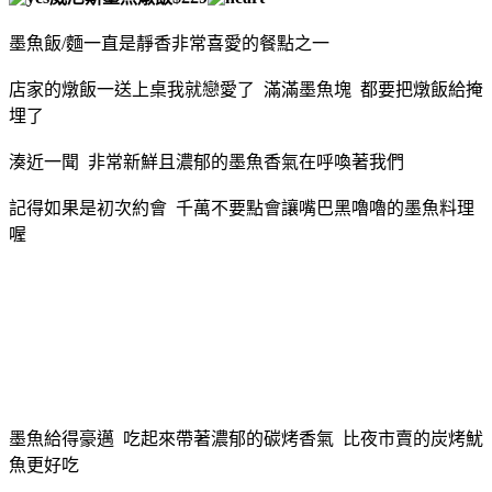
墨魚飯/麵一直是靜香非常喜愛的餐點之一
店家的燉飯一送上桌我就戀愛了 滿滿墨魚塊 都要把燉飯給掩
埋了
湊近一聞 非常新鮮且濃郁的墨魚香氣在呼喚著我們
記得如果是初次約會 千萬不要點會讓嘴巴黑嚕嚕的墨魚料理
喔
墨魚給得豪邁 吃起來帶著濃郁的碳烤香氣 比夜市賣的炭烤魷
魚更好吃