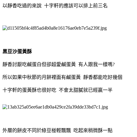
以靜香吃過的來說 十字軒的應該可以排上前三名
黑豆沙蛋黃酥
靜香討厭吃鹹蛋白但卻超愛鹹蛋黃 有人跟我一樣嗎?
所以如果中秋節的月餅裡面有鹹蛋黃 靜香都能吃好幾個
十字軒的蛋黃酥也很好吃 不會太甜膩就已經贏一半
外層的餅皮不同於綠豆椪輕飄飄 吃起來稍微酥一點