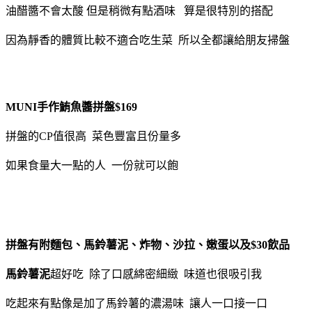
油醋醬不會太酸 但是稍微有點酒味 算是很特別的搭配
因為靜香的體質比較不適合吃生菜 所以全都讓給朋友掃盤
MUNI手作鮪魚醬拼盤$169
拼盤的CP值很高 菜色豐富且份量多
如果食量大一點的人 一份就可以飽
拼盤有附麵包、馬鈴薯泥、炸物、沙拉、嫩蛋以及$30飲品
馬鈴薯泥
超好吃 除了口感綿密細緻 味道也很吸引我
吃起來有點像是加了馬鈴薯的濃湯味 讓人一口接一口