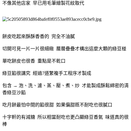
不像其他店家 早已用毛筆繪製花紋取代
餅皮吃起來酥酥香香的 完全不油膩
切開可見一片一片很細緻 層層疊疊才構出這麼大顆的綠豆椪
單吃餅皮也很香 重點是不乾口
綠豆餡很講究 經過7道繁複手工程序才製成
包含 → 泡、洗、濾、蒸、壓、煮、炒 才能製成酥鬆綿密的清
香綠豆沙餡
吃月餅最怕中間的餡很甜 如果偏甜既不耐吃也很膩口
十字軒的有減糖 所以相當耐吃也更凸顯綠豆香氣 味道真的很
棒