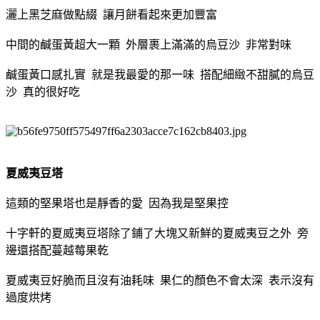
灑上黑芝麻做點綴 讓月餅看起來更加豐富
中間的鹹蛋黃超大一顆 外層裹上滿滿的烏豆沙 非常對味
鹹蛋黃口感扎實 就是我最愛的那一味 搭配細緻不甜膩的烏豆
沙 真的很好吃
夏威夷豆塔
這類的堅果塔也是靜香的愛 因為我是堅果控
十字軒的夏威夷豆塔除了鋪了大塊又新鮮的夏威夷豆之外 旁
邊還搭配蔓越莓果乾
夏威夷豆好脆而且沒有油耗味 果仁的顏色不會太深 表示沒有
過度烘烤