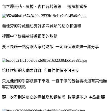
包含爆米花、蛋捲、杏仁瓦片等等......選擇相當多
櫃檯旁的冷藏櫃也有許多冷藏類的點心和蛋糕
裡面中了好幾款靜香很愛的甜點
要不是晚一點有跟人家約吃飯 一定買個跟姊妹一起分享
恰逢附近的大廟要拜拜 店員們忙得不可開交
只見他們的手都沒停下來過 一直不停的包著壽桃還有其他顧
客訂製的糕點
頭一次看到這麼高的壽桃塔和麵線塔 數量還不少 有點壯觀