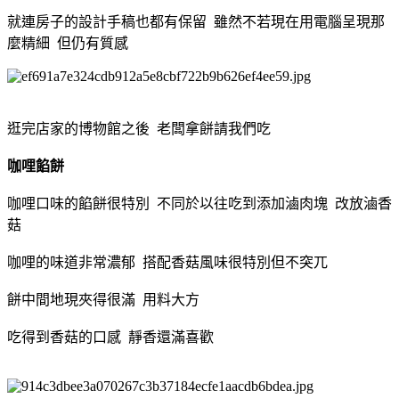
就連房子的設計手稿也都有保留 雖然不若現在用電腦呈現那
麼精細 但仍有質感
逛完店家的博物館之後 老闆拿餅請我們吃
咖哩餡餅
咖哩口味的餡餅很特別 不同於以往吃到添加滷肉塊 改放滷香
菇
咖哩的味道非常濃郁 搭配香菇風味很特別但不突兀
餅中間地現夾得很滿 用料大方
吃得到香菇的口感 靜香還滿喜歡