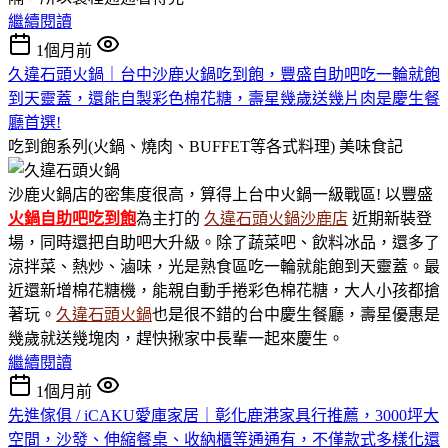
繼續閱讀
1個月前
久違石頭火鍋｜台中沙鹿火鍋吃到飽，豐盛自助吧吃一輪就飽
到天靈蓋，還能自製彩色棉花糖，壽星幾歲送幾片肉是慶生餐
廳首選!
吃到飽系列(火鍋、燒肉、BUFFET等各式料理)
美味食記
沙鹿火鍋店的密集度很高，算得上台中火鍋一級戰區! 以豐盛
火鍋
自助吧吃到飽
為主打的
久違石頭火鍋沙鹿店
近期新裝登
場，同時還把自助吧大升級。除了蔬菜吧、飲料冰品，還多了
涼拌菜、熱炒、滷味，光是熟食區吃一輪就能飽到天靈蓋。最
近還新增棉花糖機，能親自動手捲彩色棉花糖，大人小孩都搶
著玩。
久違石頭火鍋
也是很不錯的台中慶生餐廳，壽星優惠是
幾歲就送幾塊肉，趕快揪家中長輩一起來慶生。
繼續閱讀
1個月前
先進傢俱 / iCAKU愛庫家居｜彰化鹿港家具行推薦，3000坪大
空間，沙發、伸縮餐桌、收納櫃等通通有，不僅款式多樣化還