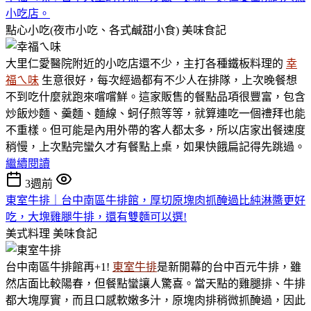
小吃店。
點心小吃(夜市小吃、各式鹹甜小食)
美味食記
大里仁愛醫院附近的小吃店還不少，主打各種鐵板料理的
幸
福ㄟ味
生意很好，每次經過都有不少人在排隊，上次晚餐想
不到吃什麼就跑來嚐嚐鮮。這家販售的餐點品項很豐富，包含
炒飯炒麵、羹麵、麵線、蚵仔煎等等，就算連吃一個禮拜也能
不重樣。但可能是內用外帶的客人都太多，所以店家出餐速度
稍慢，上次點完蠻久才有餐點上桌，如果快餓扁記得先跳過。
繼續閱讀
3週前
東室牛排｜台中南區牛排館，厚切原塊肉抓醃過比純淋醬更好
吃，大塊雞腿牛排，還有雙麵可以選!
美式料理
美味食記
台中南區牛排館再+1!
東室牛排
是新開幕的台中百元牛排，雖
然店面比較陽春，但餐點蠻讓人驚喜。當天點的雞腿排、牛排
都大塊厚實，而且口感軟嫩多汁，原塊肉排稍微抓醃過，因此