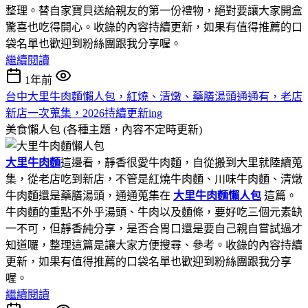
整理。替自家寶貝送給親友的第一份禮物，絕對要讓大家開盒
驚喜也吃得開心。收錄的內容持續更新，如果有值得推薦的口
袋名單也歡迎到粉絲團跟我分享喔。
繼續閱讀
1年前
台中大里牛肉麵懶人包，紅燒、清燉、藥膳湯頭通通有，老店
新店一次蒐集，2026持續更新ing
美食懶人包 (各種主題，內容不定時更新)
大里牛肉麵
這邊看，靜香很愛牛肉麵，自從搬到大里就陸續蒐
集，從老店吃到新店，不管是紅燒牛肉麵、川味牛肉麵、清燉
牛肉麵還是藥膳湯頭，通通蒐集在
大里牛肉麵懶人包
這篇。
牛肉麵的重點不外乎湯頭、牛肉以及麵條，要好吃三個元素缺
一不可，但靜香純分享，是否合胃口還是要自己親自嘗試過才
知道囉，整理這篇是讓大家方便搜尋、參考。收錄的內容持續
更新，如果有值得推薦的口袋名單也歡迎到粉絲團跟我分享
喔。
繼續閱讀