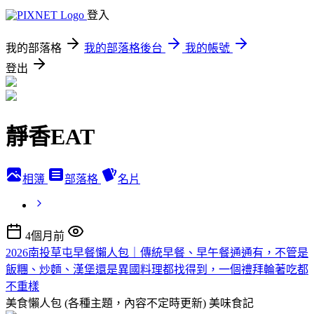
登入
我的部落格
我的部落格後台
我的帳號
登出
靜香EAT
相簿
部落格
名片
4個月前
2026南投草屯早餐懶人包｜傳統早餐、早午餐通通有，不管是
飯糰、炒麵、漢堡還是異國料理都找得到，一個禮拜輪著吃都
不重樣
美食懶人包 (各種主題，內容不定時更新)
美味食記