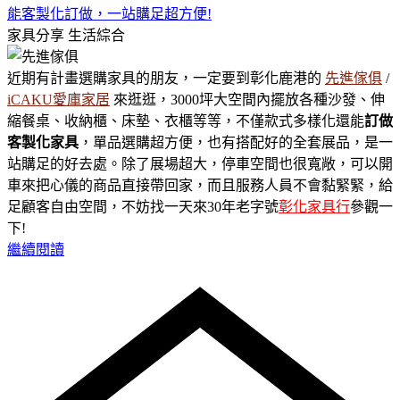
能客製化訂做，一站購足超方便!
家具分享
生活綜合
近期有計畫選購家具的朋友，一定要到彰化鹿港的
先進傢俱
/
iCAKU愛庫家居
來逛逛，3000坪大空間內擺放各種沙發、伸
縮餐桌、收納櫃、床墊、衣櫃等等，不僅款式多樣化還能
訂做
客製化家具
，單品選購超方便，也有搭配好的全套展品，是一
站購足的好去處。除了展場超大，停車空間也很寬敞，可以開
車來把心儀的商品直接帶回家，而且服務人員不會黏緊緊，給
足顧客自由空間，不妨找一天來30年老字號
彰化家具行
參觀一
下!
繼續閱讀