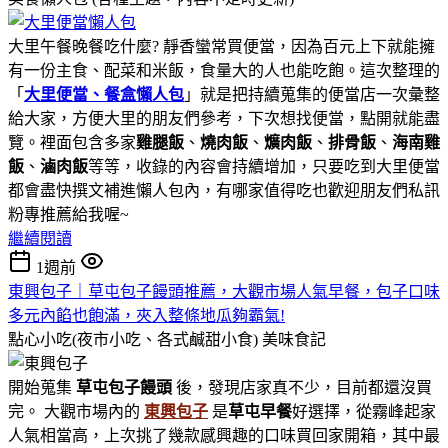
大里午餐晚餐吃什麼? 靜香蠻常買便當，因為百元上下就能擁
有一份主食、配菜和米飯，食量大的人也能吃飽。這次整理的
「
大里便當、餐盒懶人包
」就是把持續蒐集的便當店一次彙整
給大家，方便大里的朋友們參考，下次想找便當，點開就能盡
覽。裡面包含多家
雞腿飯
、
燒肉飯
、
爌肉飯
、
排骨飯
、
海南雞
飯
、
滷肉飯
等等，收錄的內容會持續增加，只要吃到大里便當
都會盡快撰文補進懶人包內，有哪家值得吃也歡迎朋友們私訊
粉專推薦給我喔~
繼續閱讀
1週前
東興包子｜草屯包子饅頭推薦，大觀市場人氣早餐，包子口味
多元內餡也飽滿，夾入整條地瓜夠霸氣!
點心小吃(夜市小吃、各式鹹甜小食)
美味食記
開始蒐集
草屯包子饅頭
後，發現店家真不少，目前都還沒買
完。 大觀市場內的
東興包子
是
草屯早餐
好選擇，從霧峰起家
人氣相當高，上次挑了幾款感興趣的口味買回家開箱，其中最