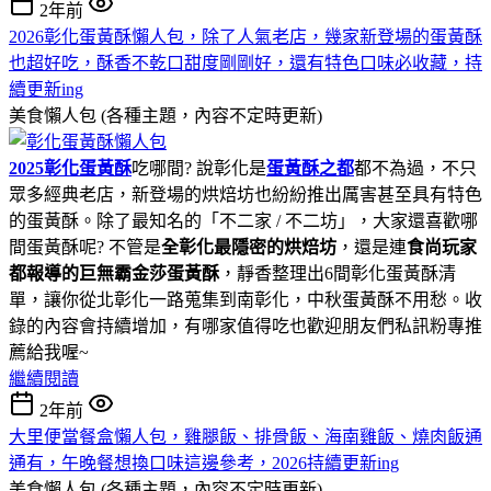
2年前
2026彰化蛋黃酥懶人包，除了人氣老店，幾家新登場的蛋黃酥
也超好吃，酥香不乾口甜度剛剛好，還有特色口味必收藏，持
續更新ing
美食懶人包 (各種主題，內容不定時更新)
2025彰化蛋黃酥
吃哪間? 說彰化是
蛋黃酥之都
都不為過，不只
眾多經典老店，新登場的烘焙坊也紛紛推出厲害甚至具有特色
的蛋黃酥。除了最知名的「不二家 / 不二坊」，大家還喜歡哪
間蛋黃酥呢? 不管是
全彰化最隱密的烘焙坊
，還是連
食尚玩家
都報導的巨無霸金莎蛋黃酥
，靜香整理出6間彰化蛋黃酥清
單，讓你從北彰化一路蒐集到南彰化，中秋蛋黃酥不用愁。收
錄的內容會持續增加，有哪家值得吃也歡迎朋友們私訊粉專推
薦給我喔~
繼續閱讀
2年前
大里便當餐盒懶人包，雞腿飯、排骨飯、海南雞飯、燒肉飯通
通有，午晚餐想換口味這邊參考，2026持續更新ing
美食懶人包 (各種主題，內容不定時更新)