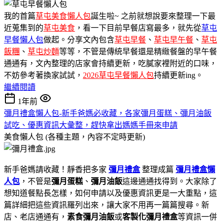
我的首篇
草屯美食懶人包
誕生啦~ 之前就想說要來整理一下最
近蒐集到的
草屯美食
，看一下目前早餐店寫最多，就先從
草屯
早餐懶人包
做起。分享文內包含
草屯早餐
、
草屯早午餐
、
草屯
飯糰
、
草屯炒麵
等等，不管是傳統早餐還是精緻餐盤的早午餐
通通有，文內整理的店家會持續更新，吃膩家裡附近的口味，
不妨參考著換家試試，
2026草屯早餐懶人包
持續更新ing。
繼續閱讀
1年前
彌月禮盒懶人包-新手爸媽必收藏，各家彌月蛋糕、彌月油飯
試吃、優惠資訊大彙整，趕快拿出媽媽手冊來申請
美食懶人包 (各種主題，內容不定時更新)
新手爸媽請收藏！靜香把多家
彌月禮盒
整理成篇
彌月禮盒懶
人包
，不管是
彌月蛋糕
、
彌月油飯
這邊通通找得到。大家除了
想知道餐點長怎樣，如何申請以及優惠資訊更是一大重點，這
篇詳細把這些資訊羅列出來，讓大家不用再一篇篇搜尋。新
店、老店通通有，
素食彌月油飯
或
客製化彌月禮盒
等資訊一併