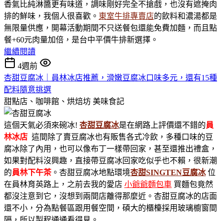
香氣比純淋醬更有味道，調味剛好完全不搶戲，也沒有遮掩肉
排的鮮味，我個人很喜歡。
東室牛排專賣店
的飲料和濃湯都是
無限量供應，開幕活動期間不只送餐包還能免費加麵，而且點
餐+60元肉量加倍，是台中平價牛排新選擇。
繼續閱讀
4週前
杏甜豆腐冰｜員林冰店推薦，滑嫩豆腐冰口味多元，還有15種
配料隨意挑選
甜點店、咖啡館、烘焙坊
美味食記
這個天氣必須來碗冰!
杏甜豆腐冰
是在網路上評價還不錯的
員
林冰店
這間除了賣豆腐冰也有販售各式冷飲，多種口味的豆
腐冰除了內用，也可以像布丁一樣帶回家，甚至還推出禮盒，
如果對配料沒興趣，直接帶豆腐冰回家吃似乎也不賴，很新潮
的
員林下午茶
。杏甜豆腐冰地點環境
杏甜SINGTEN豆腐冰
位
在員林育英路上，之前去我的愛店
小爺爺麵包車
買麵包竟然
都沒注意到它，沒想到兩間店離得那麼近。杏甜豆腐冰的店面
還不小，分為點餐區跟用餐空間，碩大的櫃檯採用玻璃櫥窗間
隔，所以製程通通看得見。