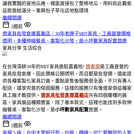
讓我驚豔的是地瓜捲，裡面直接包了整條地瓜，用料如此霸氣
這款我給滿分。東興包子草屯店地點環境
繼續閱讀
2週前
億家具批發倉庫嘉義店｜30年老牌子MIT家具，工廠直營價格
透明，多種伸縮餐桌、客製化沙發，是小坪數家具配置首選
家具分享
生活綜合
在台灣深耕30年的MIT家具進駐嘉義啦!
億家俱
是工廠直營的
家具批發倉庫，因此價格公開透明，而且都是批發價，還能提
供各種客製化家具訂做。重點是售後服務很全面，不只有專人
配送，還享完善的保固服務，這樣的服務只有像億家俱這種家
具工廠才敢提供。
億家具批發倉庫嘉義店
共有四個層樓的展
區，家具展品種類豐富，除了基本款式，這裡也能找到多款伸
縮餐桌、客製化沙發，是
小坪數家具
配置
首選。
繼續閱讀
2週前
幸福ㄟ味｜台中大里蚵仔煎、炒飯、麵線，近仁愛醫院的人氣