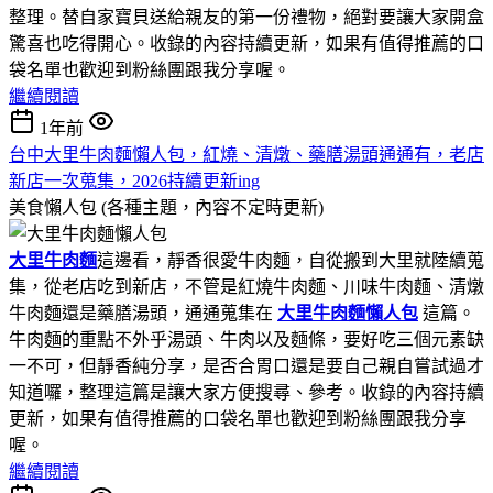
整理。替自家寶貝送給親友的第一份禮物，絕對要讓大家開盒
驚喜也吃得開心。收錄的內容持續更新，如果有值得推薦的口
袋名單也歡迎到粉絲團跟我分享喔。
繼續閱讀
1年前
台中大里牛肉麵懶人包，紅燒、清燉、藥膳湯頭通通有，老店
新店一次蒐集，2026持續更新ing
美食懶人包 (各種主題，內容不定時更新)
大里牛肉麵
這邊看，靜香很愛牛肉麵，自從搬到大里就陸續蒐
集，從老店吃到新店，不管是紅燒牛肉麵、川味牛肉麵、清燉
牛肉麵還是藥膳湯頭，通通蒐集在
大里牛肉麵懶人包
這篇。
牛肉麵的重點不外乎湯頭、牛肉以及麵條，要好吃三個元素缺
一不可，但靜香純分享，是否合胃口還是要自己親自嘗試過才
知道囉，整理這篇是讓大家方便搜尋、參考。收錄的內容持續
更新，如果有值得推薦的口袋名單也歡迎到粉絲團跟我分享
喔。
繼續閱讀