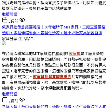
讓我驚豔的是地瓜捲，裡面直接包了整條地瓜，用料如此霸氣
這款我給滿分。東興包子草屯店地點環境
繼續閱讀
2週前
億家具批發倉庫嘉義店｜30年老牌子MIT家具，工廠直營價格
透明，多種伸縮餐桌、客製化沙發，是小坪數家具配置首選
家具分享
生活綜合
在台灣深耕30年的MIT家具進駐嘉義啦!
億家俱
是工廠直營的
家具批發倉庫，因此價格公開透明，而且都是批發價，還能提
供各種客製化家具訂做。重點是售後服務很全面，不只有專人
配送，還享完善的保固服務，這樣的服務只有像億家俱這種家
具工廠才敢提供。
億家具批發倉庫嘉義店
共有四個層樓的展
區，家具展品種類豐富，除了基本款式，這裡也能找到多款伸
縮餐桌、客製化沙發，是
小坪數家具
配置
首選。
繼續閱讀
2週前
幸福ㄟ味｜台中大里蚵仔煎、炒飯、麵線，近仁愛醫院的人氣