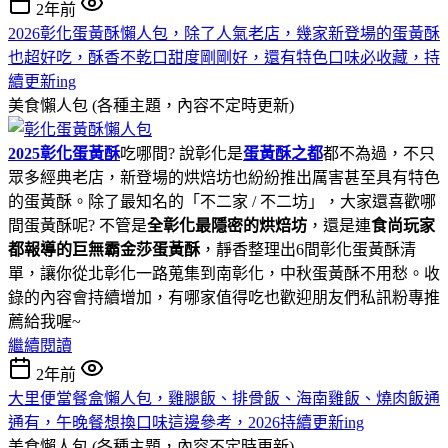
2年前
2026彰化蛋黃酥懶人包，除了人氣老店，幾家新登場的蛋黃酥
也超好吃，酥香不乾口甜度剛剛好，還有特色口味必收藏，持
續更新ing
美食懶人包 (各種主題，內容不定時更新)
2025彰化蛋黃酥
吃哪間? 說彰化是
蛋黃酥之都
都不為過，不只
眾多經典老店，新登場的烘焙坊也紛紛推出厲害甚至具有特色
的蛋黃酥。除了最知名的「不二家 / 不二坊」，大家還喜歡哪
間蛋黃酥呢? 不管是
全彰化最隱密的烘焙坊
，還是連
食尚玩家
都報導的巨無霸金莎蛋黃酥
，靜香整理出6間彰化蛋黃酥清
單，讓你從北彰化一路蒐集到南彰化，中秋蛋黃酥不用愁。收
錄的內容會持續增加，有哪家值得吃也歡迎朋友們私訊粉專推
薦給我喔~
繼續閱讀
2年前
大里便當餐盒懶人包，雞腿飯、排骨飯、海南雞飯、燒肉飯通
通有，午晚餐想換口味這邊參考，2026持續更新ing
美食懶人包 (各種主題，內容不定時更新)