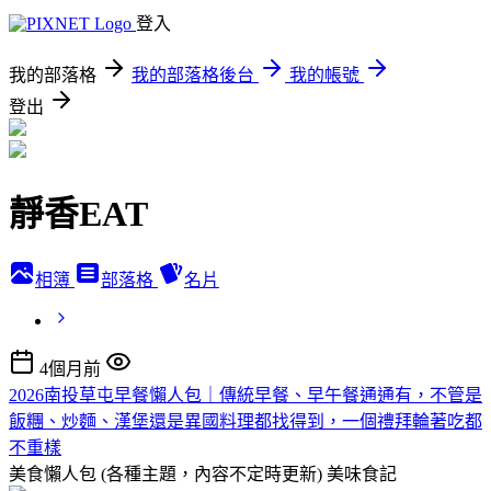
登入
我的部落格
我的部落格後台
我的帳號
登出
靜香EAT
相簿
部落格
名片
4個月前
2026南投草屯早餐懶人包｜傳統早餐、早午餐通通有，不管是
飯糰、炒麵、漢堡還是異國料理都找得到，一個禮拜輪著吃都
不重樣
美食懶人包 (各種主題，內容不定時更新)
美味食記