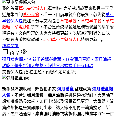
我的首篇
草屯美食懶人包
誕生啦~ 之前就想說要來整理一下最
近蒐集到的
草屯美食
，看一下目前早餐店寫最多，就先從
草屯
早餐懶人包
做起。分享文內包含
草屯早餐
、
草屯早午餐
、
草屯
飯糰
、
草屯炒麵
等等，不管是傳統早餐還是精緻餐盤的早午餐
通通有，文內整理的店家會持續更新，吃膩家裡附近的口味，
不妨參考著換家試試，
2026草屯早餐懶人包
持續更新ing。
繼續閱讀
1年前
彌月禮盒懶人包-新手爸媽必收藏，各家彌月蛋糕、彌月油飯
試吃、優惠資訊大彙整，趕快拿出媽媽手冊來申請
美食懶人包 (各種主題，內容不定時更新)
新手爸媽請收藏！靜香把多家
彌月禮盒
整理成篇
彌月禮盒懶
人包
，不管是
彌月蛋糕
、
彌月油飯
這邊通通找得到。大家除了
想知道餐點長怎樣，如何申請以及優惠資訊更是一大重點，這
篇詳細把這些資訊羅列出來，讓大家不用再一篇篇搜尋。新
店、老店通通有，
素食彌月油飯
或
客製化彌月禮盒
等資訊一併