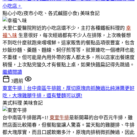
小吃店。
點心小吃(夜市小吃、各式鹹甜小食)
美味食記
大里仁愛醫院附近的小吃店還不少，主打各種鐵板料理的
幸
福ㄟ味
生意很好，每次經過都有不少人在排隊，上次晚餐想
不到吃什麼就跑來嚐嚐鮮。這家販售的餐點品項很豐富，包含
炒飯炒麵、羹麵、麵線、蚵仔煎等等，就算連吃一個禮拜也能
不重樣。但可能是內用外帶的客人都太多，所以店家出餐速度
稍慢，上次點完蠻久才有餐點上桌，如果快餓扁記得先跳過。
繼續閱讀
3週前
東室牛排｜台中南區牛排館，厚切原塊肉抓醃過比純淋醬更好
吃，大塊雞腿牛排，還有雙麵可以選!
美式料理
美味食記
台中南區牛排館再+1!
東室牛排
是新開幕的台中百元牛排，雖
然店面比較陽春，但餐點蠻讓人驚喜。當天點的雞腿排、牛排
都大塊厚實，而且口感軟嫩多汁，原塊肉排稍微抓醃過，因此