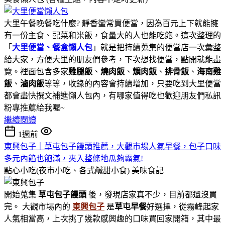
大里午餐晚餐吃什麼? 靜香蠻常買便當，因為百元上下就能擁
有一份主食、配菜和米飯，食量大的人也能吃飽。這次整理的
「
大里便當、餐盒懶人包
」就是把持續蒐集的便當店一次彙整
給大家，方便大里的朋友們參考，下次想找便當，點開就能盡
覽。裡面包含多家
雞腿飯
、
燒肉飯
、
爌肉飯
、
排骨飯
、
海南雞
飯
、
滷肉飯
等等，收錄的內容會持續增加，只要吃到大里便當
都會盡快撰文補進懶人包內，有哪家值得吃也歡迎朋友們私訊
粉專推薦給我喔~
繼續閱讀
1週前
東興包子｜草屯包子饅頭推薦，大觀市場人氣早餐，包子口味
多元內餡也飽滿，夾入整條地瓜夠霸氣!
點心小吃(夜市小吃、各式鹹甜小食)
美味食記
開始蒐集
草屯包子饅頭
後，發現店家真不少，目前都還沒買
完。 大觀市場內的
東興包子
是
草屯早餐
好選擇，從霧峰起家
人氣相當高，上次挑了幾款感興趣的口味買回家開箱，其中最