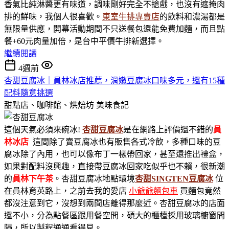
香氣比純淋醬更有味道，調味剛好完全不搶戲，也沒有遮掩肉
排的鮮味，我個人很喜歡。
東室牛排專賣店
的飲料和濃湯都是
無限量供應，開幕活動期間不只送餐包還能免費加麵，而且點
餐+60元肉量加倍，是台中平價牛排新選擇。
繼續閱讀
4週前
杏甜豆腐冰｜員林冰店推薦，滑嫩豆腐冰口味多元，還有15種
配料隨意挑選
甜點店、咖啡館、烘焙坊
美味食記
這個天氣必須來碗冰!
杏甜豆腐冰
是在網路上評價還不錯的
員
林冰店
這間除了賣豆腐冰也有販售各式冷飲，多種口味的豆
腐冰除了內用，也可以像布丁一樣帶回家，甚至還推出禮盒，
如果對配料沒興趣，直接帶豆腐冰回家吃似乎也不賴，很新潮
的
員林下午茶
。杏甜豆腐冰地點環境
杏甜SINGTEN豆腐冰
位
在員林育英路上，之前去我的愛店
小爺爺麵包車
買麵包竟然
都沒注意到它，沒想到兩間店離得那麼近。杏甜豆腐冰的店面
還不小，分為點餐區跟用餐空間，碩大的櫃檯採用玻璃櫥窗間
隔，所以製程通通看得見。