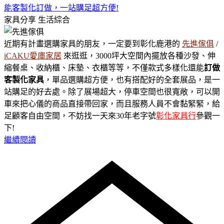
能客製化訂做，一站購足超方便!
家具分享
生活綜合
近期有計畫選購家具的朋友，一定要到彰化鹿港的
先進傢俱
/
iCAKU愛庫家居
來逛逛，3000坪大空間內擺放各種沙發、伸
縮餐桌、收納櫃、床墊、衣櫃等等，不僅款式多樣化還能
訂做
客製化家具
，單品選購超方便，也有搭配好的全套展品，是一
站購足的好去處。除了展場超大，停車空間也很寬敞，可以開
車來把心儀的商品直接帶回家，而且服務人員不會黏緊緊，給
足顧客自由空間，不妨找一天來30年老字號
彰化家具行
參觀一
下!
繼續閱讀