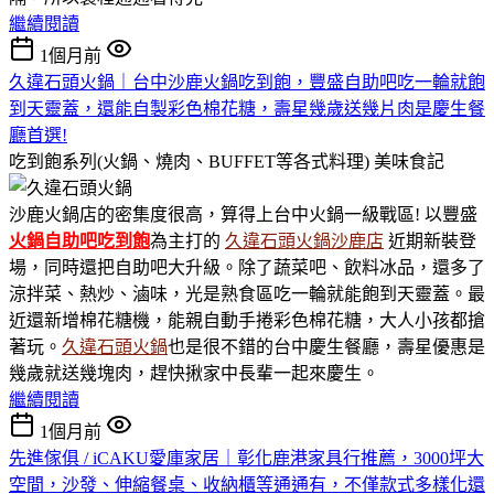
繼續閱讀
1個月前
久違石頭火鍋｜台中沙鹿火鍋吃到飽，豐盛自助吧吃一輪就飽
到天靈蓋，還能自製彩色棉花糖，壽星幾歲送幾片肉是慶生餐
廳首選!
吃到飽系列(火鍋、燒肉、BUFFET等各式料理)
美味食記
沙鹿火鍋店的密集度很高，算得上台中火鍋一級戰區! 以豐盛
火鍋
自助吧吃到飽
為主打的
久違石頭火鍋沙鹿店
近期新裝登
場，同時還把自助吧大升級。除了蔬菜吧、飲料冰品，還多了
涼拌菜、熱炒、滷味，光是熟食區吃一輪就能飽到天靈蓋。最
近還新增棉花糖機，能親自動手捲彩色棉花糖，大人小孩都搶
著玩。
久違石頭火鍋
也是很不錯的台中慶生餐廳，壽星優惠是
幾歲就送幾塊肉，趕快揪家中長輩一起來慶生。
繼續閱讀
1個月前
先進傢俱 / iCAKU愛庫家居｜彰化鹿港家具行推薦，3000坪大
空間，沙發、伸縮餐桌、收納櫃等通通有，不僅款式多樣化還