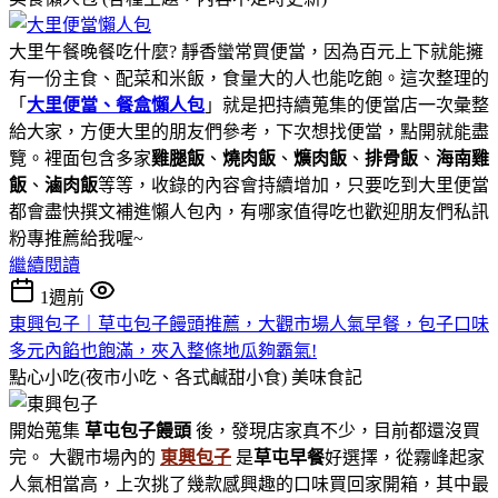
大里午餐晚餐吃什麼? 靜香蠻常買便當，因為百元上下就能擁
有一份主食、配菜和米飯，食量大的人也能吃飽。這次整理的
「
大里便當、餐盒懶人包
」就是把持續蒐集的便當店一次彙整
給大家，方便大里的朋友們參考，下次想找便當，點開就能盡
覽。裡面包含多家
雞腿飯
、
燒肉飯
、
爌肉飯
、
排骨飯
、
海南雞
飯
、
滷肉飯
等等，收錄的內容會持續增加，只要吃到大里便當
都會盡快撰文補進懶人包內，有哪家值得吃也歡迎朋友們私訊
粉專推薦給我喔~
繼續閱讀
1週前
東興包子｜草屯包子饅頭推薦，大觀市場人氣早餐，包子口味
多元內餡也飽滿，夾入整條地瓜夠霸氣!
點心小吃(夜市小吃、各式鹹甜小食)
美味食記
開始蒐集
草屯包子饅頭
後，發現店家真不少，目前都還沒買
完。 大觀市場內的
東興包子
是
草屯早餐
好選擇，從霧峰起家
人氣相當高，上次挑了幾款感興趣的口味買回家開箱，其中最