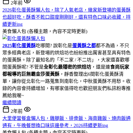
2年前
2026彰化蛋黃酥懶人包，除了人氣老店，幾家新登場的蛋黃酥
也超好吃，酥香不乾口甜度剛剛好，還有特色口味必收藏，持
續更新ing
美食懶人包 (各種主題，內容不定時更新)
2025彰化蛋黃酥
吃哪間? 說彰化是
蛋黃酥之都
都不為過，不只
眾多經典老店，新登場的烘焙坊也紛紛推出厲害甚至具有特色
的蛋黃酥。除了最知名的「不二家 / 不二坊」，大家還喜歡哪
間蛋黃酥呢? 不管是
全彰化最隱密的烘焙坊
，還是連
食尚玩家
都報導的巨無霸金莎蛋黃酥
，靜香整理出6間彰化蛋黃酥清
單，讓你從北彰化一路蒐集到南彰化，中秋蛋黃酥不用愁。收
錄的內容會持續增加，有哪家值得吃也歡迎朋友們私訊粉專推
薦給我喔~
繼續閱讀
2年前
大里便當餐盒懶人包，雞腿飯、排骨飯、海南雞飯、燒肉飯通
通有，午晚餐想換口味這邊參考，2026持續更新ing
美食懶人包 (各種主題，內容不定時更新)