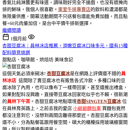
香氣比純淋醬更有味道，調味剛好完全不搶戲，也沒有遮掩肉
排的鮮味，我個人很喜歡。
東室牛排專賣店
的飲料和濃湯都是
無限量供應，開幕活動期間不只送餐包還能免費加麵，而且點
餐+60元肉量加倍，是台中平價牛排新選擇。
繼續閱讀
1個月前
杏甜豆腐冰｜員林冰店推薦，滑嫩豆腐冰口味多元，還有15種
配料隨意挑選
甜點店、咖啡館、烘焙坊
美味食記
這個天氣必須來碗冰!
杏甜豆腐冰
是在網路上評價還不錯的
員
林冰店
這間除了賣豆腐冰也有販售各式冷飲，多種口味的豆
腐冰除了內用，也可以像布丁一樣帶回家，甚至還推出禮盒，
如果對配料沒興趣，直接帶豆腐冰回家吃似乎也不賴，很新潮
的
員林下午茶
。杏甜豆腐冰地點環境
杏甜SINGTEN豆腐冰
位
在員林育英路上，之前去我的愛店
小爺爺麵包車
買麵包竟然
都沒注意到它，沒想到兩間店離得那麼近。杏甜豆腐冰的店面
還不小，分為點餐區跟用餐空間，碩大的櫃檯採用玻璃櫥窗間
隔，所以製程通通看得見。