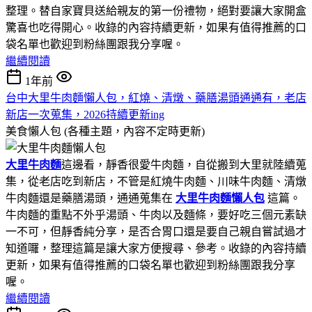
整理。替自家寶貝送給親友的第一份禮物，絕對要讓大家開盒
驚喜也吃得開心。收錄的內容持續更新，如果有值得推薦的口
袋名單也歡迎到粉絲團跟我分享喔。
繼續閱讀
1年前
台中大里牛肉麵懶人包，紅燒、清燉、藥膳湯頭通通有，老店
新店一次蒐集，2026持續更新ing
美食懶人包 (各種主題，內容不定時更新)
大里牛肉麵
這邊看，靜香很愛牛肉麵，自從搬到大里就陸續蒐
集，從老店吃到新店，不管是紅燒牛肉麵、川味牛肉麵、清燉
牛肉麵還是藥膳湯頭，通通蒐集在
大里牛肉麵懶人包
這篇。
牛肉麵的重點不外乎湯頭、牛肉以及麵條，要好吃三個元素缺
一不可，但靜香純分享，是否合胃口還是要自己親自嘗試過才
知道囉，整理這篇是讓大家方便搜尋、參考。收錄的內容持續
更新，如果有值得推薦的口袋名單也歡迎到粉絲團跟我分享
喔。
繼續閱讀