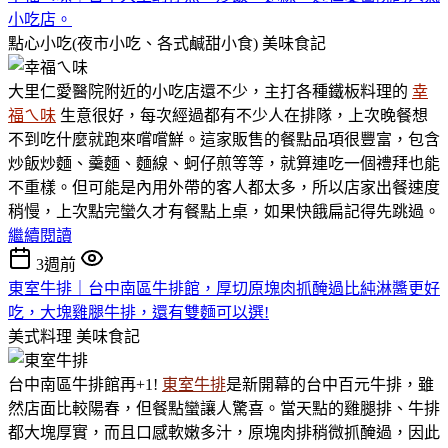
小吃店。
點心小吃(夜市小吃、各式鹹甜小食)
美味食記
大里仁愛醫院附近的小吃店還不少，主打各種鐵板料理的
幸
福ㄟ味
生意很好，每次經過都有不少人在排隊，上次晚餐想
不到吃什麼就跑來嚐嚐鮮。這家販售的餐點品項很豐富，包含
炒飯炒麵、羹麵、麵線、蚵仔煎等等，就算連吃一個禮拜也能
不重樣。但可能是內用外帶的客人都太多，所以店家出餐速度
稍慢，上次點完蠻久才有餐點上桌，如果快餓扁記得先跳過。
繼續閱讀
3週前
東室牛排｜台中南區牛排館，厚切原塊肉抓醃過比純淋醬更好
吃，大塊雞腿牛排，還有雙麵可以選!
美式料理
美味食記
台中南區牛排館再+1!
東室牛排
是新開幕的台中百元牛排，雖
然店面比較陽春，但餐點蠻讓人驚喜。當天點的雞腿排、牛排
都大塊厚實，而且口感軟嫩多汁，原塊肉排稍微抓醃過，因此