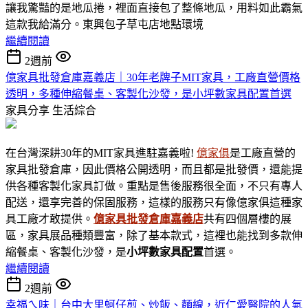
讓我驚豔的是地瓜捲，裡面直接包了整條地瓜，用料如此霸氣
這款我給滿分。東興包子草屯店地點環境
繼續閱讀
2週前
億家具批發倉庫嘉義店｜30年老牌子MIT家具，工廠直營價格
透明，多種伸縮餐桌、客製化沙發，是小坪數家具配置首選
家具分享
生活綜合
在台灣深耕30年的MIT家具進駐嘉義啦!
億家俱
是工廠直營的
家具批發倉庫，因此價格公開透明，而且都是批發價，還能提
供各種客製化家具訂做。重點是售後服務很全面，不只有專人
配送，還享完善的保固服務，這樣的服務只有像億家俱這種家
具工廠才敢提供。
億家具批發倉庫嘉義店
共有四個層樓的展
區，家具展品種類豐富，除了基本款式，這裡也能找到多款伸
縮餐桌、客製化沙發，是
小坪數家具
配置
首選。
繼續閱讀
2週前
幸福ㄟ味｜台中大里蚵仔煎、炒飯、麵線，近仁愛醫院的人氣