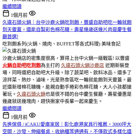
繼續閱讀
1個月前
久違石頭火鍋｜台中沙鹿火鍋吃到飽，豐盛自助吧吃一輪就飽
到天靈蓋，還能自製彩色棉花糖，壽星幾歲送幾片肉是慶生餐
廳首選!
吃到飽系列(火鍋、燒肉、BUFFET等各式料理)
美味食記
沙鹿火鍋店的密集度很高，算得上台中火鍋一級戰區! 以豐盛
火鍋
自助吧吃到飽
為主打的
久違石頭火鍋沙鹿店
近期新裝登
場，同時還把自助吧大升級。除了蔬菜吧、飲料冰品，還多了
涼拌菜、熱炒、滷味，光是熟食區吃一輪就能飽到天靈蓋。最
近還新增棉花糖機，能親自動手捲彩色棉花糖，大人小孩都搶
著玩。
久違石頭火鍋
也是很不錯的台中慶生餐廳，壽星優惠是
幾歲就送幾塊肉，趕快揪家中長輩一起來慶生。
繼續閱讀
1個月前
先進傢俱 / iCAKU愛庫家居｜彰化鹿港家具行推薦，3000坪大
空間，沙發、伸縮餐桌、收納櫃等通通有，不僅款式多樣化還