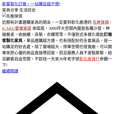
能客製化訂做，一站購足超方便!
家具分享
生活綜合
近期有計畫選購家具的朋友，一定要到彰化鹿港的
先進傢俱
/
iCAKU愛庫家居
來逛逛，3000坪大空間內擺放各種沙發、伸
縮餐桌、收納櫃、床墊、衣櫃等等，不僅款式多樣化還能
訂做
客製化家具
，單品選購超方便，也有搭配好的全套展品，是一
站購足的好去處。除了展場超大，停車空間也很寬敞，可以開
車來把心儀的商品直接帶回家，而且服務人員不會黏緊緊，給
足顧客自由空間，不妨找一天來30年老字號
彰化家具行
參觀一
下!
繼續閱讀