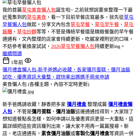
我的首篇
草屯美食懶人包
誕生啦~ 之前就想說要來整理一下最
近蒐集到的
草屯美食
，看一下目前早餐店寫最多，就先從
草屯
早餐懶人包
做起。分享文內包含
草屯早餐
、
草屯早午餐
、
草屯
飯糰
、
草屯炒麵
等等，不管是傳統早餐還是精緻餐盤的早午餐
通通有，文內整理的店家會持續更新，吃膩家裡附近的口味，
不妨參考著換家試試，
2026草屯早餐懶人包
持續更新ing。
繼續閱讀
1年前
彌月禮盒懶人包-新手爸媽必收藏，各家彌月蛋糕、彌月油飯
試吃、優惠資訊大彙整，趕快拿出媽媽手冊來申請
美食懶人包 (各種主題，內容不定時更新)
新手爸媽請收藏！靜香把多家
彌月禮盒
整理成篇
彌月禮盒懶
人包
，不管是
彌月蛋糕
、
彌月油飯
這邊通通找得到。大家除了
想知道餐點長怎樣，如何申請以及優惠資訊更是一大重點，這
篇詳細把這些資訊羅列出來，讓大家不用再一篇篇搜尋。新
店、老店通通有，
素食彌月油飯
或
客製化彌月禮盒
等資訊一併