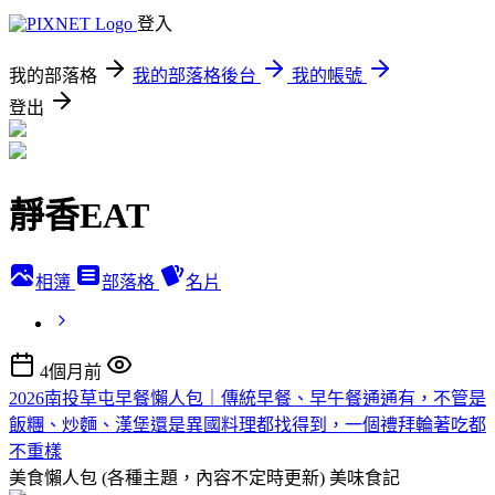
登入
我的部落格
我的部落格後台
我的帳號
登出
靜香EAT
相簿
部落格
名片
4個月前
2026南投草屯早餐懶人包｜傳統早餐、早午餐通通有，不管是
飯糰、炒麵、漢堡還是異國料理都找得到，一個禮拜輪著吃都
不重樣
美食懶人包 (各種主題，內容不定時更新)
美味食記