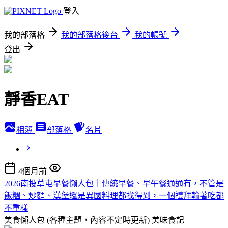
登入
我的部落格
我的部落格後台
我的帳號
登出
靜香EAT
相簿
部落格
名片
4個月前
2026南投草屯早餐懶人包｜傳統早餐、早午餐通通有，不管是
飯糰、炒麵、漢堡還是異國料理都找得到，一個禮拜輪著吃都
不重樣
美食懶人包 (各種主題，內容不定時更新)
美味食記