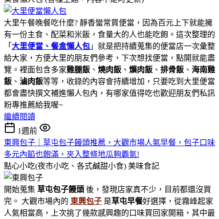
大里午餐晚餐吃什麼? 靜香蠻常買便當，因為百元上下就能擁
有一份主食、配菜和米飯，食量大的人也能吃飽。這次整理的
「
大里便當、餐盒懶人包
」就是把持續蒐集的便當店一次彙整
給大家，方便大里的朋友們參考，下次想找便當，點開就能盡
覽。裡面包含多家
雞腿飯
、
燒肉飯
、
爌肉飯
、
排骨飯
、
海南雞
飯
、
滷肉飯
等等，收錄的內容會持續增加，只要吃到大里便當
都會盡快撰文補進懶人包內，有哪家值得吃也歡迎朋友們私訊
粉專推薦給我喔~
繼續閱讀
1週前
東興包子｜草屯包子饅頭推薦，大觀市場人氣早餐，包子口味
多元內餡也飽滿，夾入整條地瓜夠霸氣!
點心小吃(夜市小吃、各式鹹甜小食)
美味食記
開始蒐集
草屯包子饅頭
後，發現店家真不少，目前都還沒買
完。 大觀市場內的
東興包子
是
草屯早餐
好選擇，從霧峰起家
人氣相當高，上次挑了幾款感興趣的口味買回家開箱，其中最