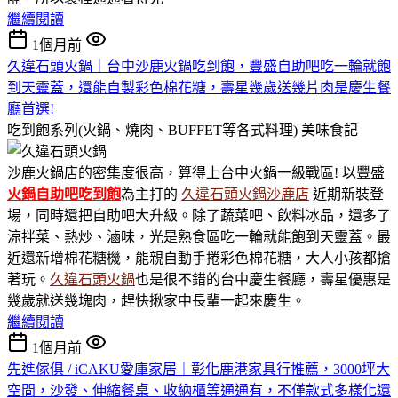
繼續閱讀
1個月前
久違石頭火鍋｜台中沙鹿火鍋吃到飽，豐盛自助吧吃一輪就飽
到天靈蓋，還能自製彩色棉花糖，壽星幾歲送幾片肉是慶生餐
廳首選!
吃到飽系列(火鍋、燒肉、BUFFET等各式料理)
美味食記
沙鹿火鍋店的密集度很高，算得上台中火鍋一級戰區! 以豐盛
火鍋
自助吧吃到飽
為主打的
久違石頭火鍋沙鹿店
近期新裝登
場，同時還把自助吧大升級。除了蔬菜吧、飲料冰品，還多了
涼拌菜、熱炒、滷味，光是熟食區吃一輪就能飽到天靈蓋。最
近還新增棉花糖機，能親自動手捲彩色棉花糖，大人小孩都搶
著玩。
久違石頭火鍋
也是很不錯的台中慶生餐廳，壽星優惠是
幾歲就送幾塊肉，趕快揪家中長輩一起來慶生。
繼續閱讀
1個月前
先進傢俱 / iCAKU愛庫家居｜彰化鹿港家具行推薦，3000坪大
空間，沙發、伸縮餐桌、收納櫃等通通有，不僅款式多樣化還