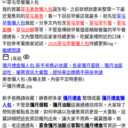
我的首篇
草屯美食懶人包
誕生啦~ 之前就想說要來整理一下最
近蒐集到的
草屯美食
，看一下目前早餐店寫最多，就先從
草屯
早餐懶人包
做起。分享文內包含
草屯早餐
、
草屯早午餐
、
草屯
飯糰
、
草屯炒麵
等等，不管是傳統早餐還是精緻餐盤的早午餐
通通有，文內整理的店家會持續更新，吃膩家裡附近的口味，
不妨參考著換家試試，
2026草屯早餐懶人包
持續更新ing。
繼續閱讀
1年前
彌月禮盒懶人包-新手爸媽必收藏，各家彌月蛋糕、彌月油飯
試吃、優惠資訊大彙整，趕快拿出媽媽手冊來申請
美食懶人包 (各種主題，內容不定時更新)
新手爸媽請收藏！靜香把多家
彌月禮盒
整理成篇
彌月禮盒懶
人包
，不管是
彌月蛋糕
、
彌月油飯
這邊通通找得到。大家除了
想知道餐點長怎樣，如何申請以及優惠資訊更是一大重點，這
篇詳細把這些資訊羅列出來，讓大家不用再一篇篇搜尋。新
店、老店通通有，
素食彌月油飯
或
客製化彌月禮盒
等資訊一併