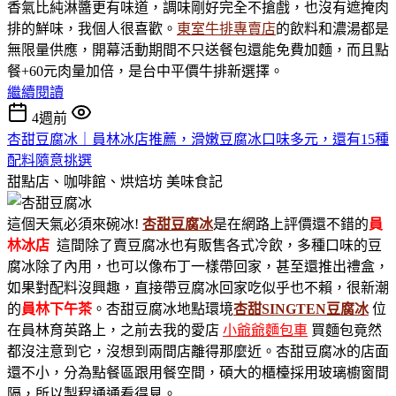
香氣比純淋醬更有味道，調味剛好完全不搶戲，也沒有遮掩肉
排的鮮味，我個人很喜歡。
東室牛排專賣店
的飲料和濃湯都是
無限量供應，開幕活動期間不只送餐包還能免費加麵，而且點
餐+60元肉量加倍，是台中平價牛排新選擇。
繼續閱讀
4週前
杏甜豆腐冰｜員林冰店推薦，滑嫩豆腐冰口味多元，還有15種
配料隨意挑選
甜點店、咖啡館、烘焙坊
美味食記
這個天氣必須來碗冰!
杏甜豆腐冰
是在網路上評價還不錯的
員
林冰店
這間除了賣豆腐冰也有販售各式冷飲，多種口味的豆
腐冰除了內用，也可以像布丁一樣帶回家，甚至還推出禮盒，
如果對配料沒興趣，直接帶豆腐冰回家吃似乎也不賴，很新潮
的
員林下午茶
。杏甜豆腐冰地點環境
杏甜SINGTEN豆腐冰
位
在員林育英路上，之前去我的愛店
小爺爺麵包車
買麵包竟然
都沒注意到它，沒想到兩間店離得那麼近。杏甜豆腐冰的店面
還不小，分為點餐區跟用餐空間，碩大的櫃檯採用玻璃櫥窗間
隔，所以製程通通看得見。