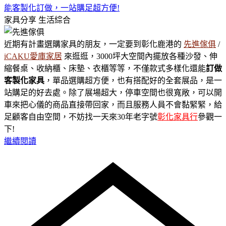
能客製化訂做，一站購足超方便!
家具分享
生活綜合
近期有計畫選購家具的朋友，一定要到彰化鹿港的
先進傢俱
/
iCAKU愛庫家居
來逛逛，3000坪大空間內擺放各種沙發、伸
縮餐桌、收納櫃、床墊、衣櫃等等，不僅款式多樣化還能
訂做
客製化家具
，單品選購超方便，也有搭配好的全套展品，是一
站購足的好去處。除了展場超大，停車空間也很寬敞，可以開
車來把心儀的商品直接帶回家，而且服務人員不會黏緊緊，給
足顧客自由空間，不妨找一天來30年老字號
彰化家具行
參觀一
下!
繼續閱讀