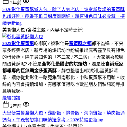
2年前
2026彰化蛋黃酥懶人包，除了人氣老店，幾家新登場的蛋黃酥
也超好吃，酥香不乾口甜度剛剛好，還有特色口味必收藏，持
續更新ing
美食懶人包 (各種主題，內容不定時更新)
2025彰化蛋黃酥
吃哪間? 說彰化是
蛋黃酥之都
都不為過，不只
眾多經典老店，新登場的烘焙坊也紛紛推出厲害甚至具有特色
的蛋黃酥。除了最知名的「不二家 / 不二坊」，大家還喜歡哪
間蛋黃酥呢? 不管是
全彰化最隱密的烘焙坊
，還是連
食尚玩家
都報導的巨無霸金莎蛋黃酥
，靜香整理出6間彰化蛋黃酥清
單，讓你從北彰化一路蒐集到南彰化，中秋蛋黃酥不用愁。收
錄的內容會持續增加，有哪家值得吃也歡迎朋友們私訊粉專推
薦給我喔~
繼續閱讀
2年前
大里便當餐盒懶人包，雞腿飯、排骨飯、海南雞飯、燒肉飯通
通有，午晚餐想換口味這邊參考，2026持續更新ing
美食懶人包 (各種主題，內容不定時更新)