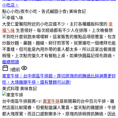
小吃店。
點心小吃(夜市小吃、各式鹹甜小食)
美味食記
大里仁愛醫院附近的小吃店還不少，主打各種鐵板料理的
幸
福ㄟ味
生意很好，每次經過都有不少人在排隊，上次晚餐想
不到吃什麼就跑來嚐嚐鮮。這家販售的餐點品項很豐富，包含
炒飯炒麵、羹麵、麵線、蚵仔煎等等，就算連吃一個禮拜也能
不重樣。但可能是內用外帶的客人都太多，所以店家出餐速度
稍慢，上次點完蠻久才有餐點上桌，如果快餓扁記得先跳過。
繼續閱讀
3週前
東室牛排｜台中南區牛排館，厚切原塊肉抓醃過比純淋醬更好
吃，大塊雞腿牛排，還有雙麵可以選!
美式料理
美味食記
台中南區牛排館再+1!
東室牛排
是新開幕的台中百元牛排，雖
然店面比較陽春，但餐點蠻讓人驚喜。當天點的雞腿排、牛排
都大塊厚實，而且口感軟嫩多汁，原塊肉排稍微抓醃過，因此