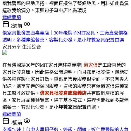
讓我驚豔的是地瓜捲，裡面直接包了整條地瓜，用料如此霸氣
這款我給滿分。東興包子草屯店地點環境
繼續閱讀
2週前
億家具批發倉庫嘉義店｜30年老牌子MIT家具，工廠直營價格
透明，多種伸縮餐桌、客製化沙發，是小坪數家具配置首選
家具分享
生活綜合
在台灣深耕30年的MIT家具進駐嘉義啦!
億家俱
是工廠直營的
家具批發倉庫，因此價格公開透明，而且都是批發價，還能提
供各種客製化家具訂做。重點是售後服務很全面，不只有專人
配送，還享完善的保固服務，這樣的服務只有像億家俱這種家
具工廠才敢提供。
億家具批發倉庫嘉義店
共有四個層樓的展
區，家具展品種類豐富，除了基本款式，這裡也能找到多款伸
縮餐桌、客製化沙發，是
小坪數家具
配置
首選。
繼續閱讀
2週前
幸福ㄟ味｜台中大里蚵仔煎、炒飯、麵線，近仁愛醫院的人氣