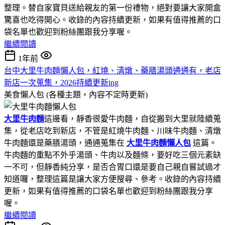
整理。替自家寶貝送給親友的第一份禮物，絕對要讓大家開盒
驚喜也吃得開心。收錄的內容持續更新，如果有值得推薦的口
袋名單也歡迎到粉絲團跟我分享喔。
繼續閱讀
1年前
台中大里牛肉麵懶人包，紅燒、清燉、藥膳湯頭通通有，老店
新店一次蒐集，2026持續更新ing
美食懶人包 (各種主題，內容不定時更新)
大里牛肉麵
這邊看，靜香很愛牛肉麵，自從搬到大里就陸續蒐
集，從老店吃到新店，不管是紅燒牛肉麵、川味牛肉麵、清燉
牛肉麵還是藥膳湯頭，通通蒐集在
大里牛肉麵懶人包
這篇。
牛肉麵的重點不外乎湯頭、牛肉以及麵條，要好吃三個元素缺
一不可，但靜香純分享，是否合胃口還是要自己親自嘗試過才
知道囉，整理這篇是讓大家方便搜尋、參考。收錄的內容持續
更新，如果有值得推薦的口袋名單也歡迎到粉絲團跟我分享
喔。
繼續閱讀