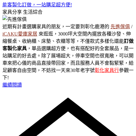
能客製化訂做，一站購足超方便!
家具分享
生活綜合
近期有計畫選購家具的朋友，一定要到彰化鹿港的
先進傢俱
/
iCAKU愛庫家居
來逛逛，3000坪大空間內擺放各種沙發、伸
縮餐桌、收納櫃、床墊、衣櫃等等，不僅款式多樣化還能
訂做
客製化家具
，單品選購超方便，也有搭配好的全套展品，是一
站購足的好去處。除了展場超大，停車空間也很寬敞，可以開
車來把心儀的商品直接帶回家，而且服務人員不會黏緊緊，給
足顧客自由空間，不妨找一天來30年老字號
彰化家具行
參觀一
下!
繼續閱讀