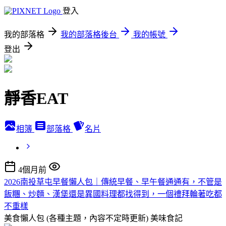
登入
我的部落格
我的部落格後台
我的帳號
登出
靜香EAT
相簿
部落格
名片
4個月前
2026南投草屯早餐懶人包｜傳統早餐、早午餐通通有，不管是
飯糰、炒麵、漢堡還是異國料理都找得到，一個禮拜輪著吃都
不重樣
美食懶人包 (各種主題，內容不定時更新)
美味食記