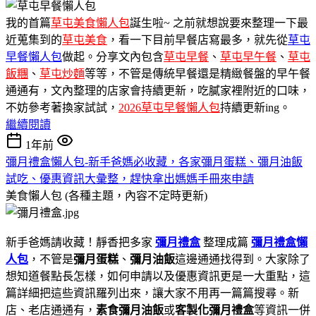
我的首篇
草屯美食懶人包
誕生啦~ 之前就想說要來整理一下最
近蒐集到的
草屯美食
，看一下目前早餐店寫最多，就先從
草屯
早餐懶人包
做起。分享文內包含
草屯早餐
、
草屯早午餐
、
草屯
飯糰
、
草屯炒麵
等等，不管是傳統早餐還是精緻餐盤的早午餐
通通有，文內整理的店家會持續更新，吃膩家裡附近的口味，
不妨參考著換家試試，
2026草屯早餐懶人包
持續更新ing。
繼續閱讀
1年前
彌月禮盒懶人包-新手爸媽必收藏，各家彌月蛋糕、彌月油飯
試吃、優惠資訊大彙整，趕快拿出媽媽手冊來申請
美食懶人包 (各種主題，內容不定時更新)
新手爸媽請收藏！靜香把多家
彌月禮盒
整理成篇
彌月禮盒懶
人包
，不管是
彌月蛋糕
、
彌月油飯
這邊通通找得到。大家除了
想知道餐點長怎樣，如何申請以及優惠資訊更是一大重點，這
篇詳細把這些資訊羅列出來，讓大家不用再一篇篇搜尋。新
店、老店通通有，
素食彌月油飯
或
客製化彌月禮盒
等資訊一併