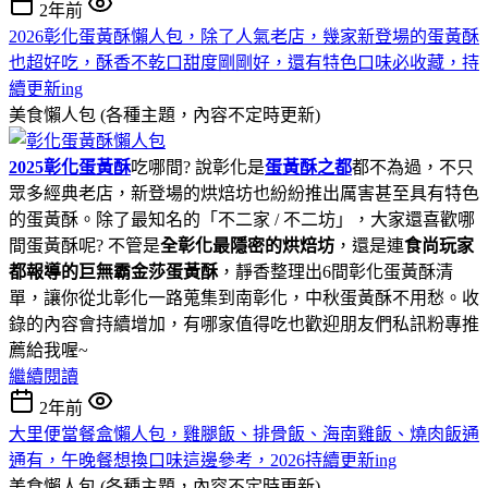
2年前
2026彰化蛋黃酥懶人包，除了人氣老店，幾家新登場的蛋黃酥
也超好吃，酥香不乾口甜度剛剛好，還有特色口味必收藏，持
續更新ing
美食懶人包 (各種主題，內容不定時更新)
2025彰化蛋黃酥
吃哪間? 說彰化是
蛋黃酥之都
都不為過，不只
眾多經典老店，新登場的烘焙坊也紛紛推出厲害甚至具有特色
的蛋黃酥。除了最知名的「不二家 / 不二坊」，大家還喜歡哪
間蛋黃酥呢? 不管是
全彰化最隱密的烘焙坊
，還是連
食尚玩家
都報導的巨無霸金莎蛋黃酥
，靜香整理出6間彰化蛋黃酥清
單，讓你從北彰化一路蒐集到南彰化，中秋蛋黃酥不用愁。收
錄的內容會持續增加，有哪家值得吃也歡迎朋友們私訊粉專推
薦給我喔~
繼續閱讀
2年前
大里便當餐盒懶人包，雞腿飯、排骨飯、海南雞飯、燒肉飯通
通有，午晚餐想換口味這邊參考，2026持續更新ing
美食懶人包 (各種主題，內容不定時更新)