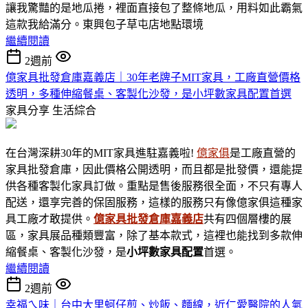
讓我驚豔的是地瓜捲，裡面直接包了整條地瓜，用料如此霸氣
這款我給滿分。東興包子草屯店地點環境
繼續閱讀
2週前
億家具批發倉庫嘉義店｜30年老牌子MIT家具，工廠直營價格
透明，多種伸縮餐桌、客製化沙發，是小坪數家具配置首選
家具分享
生活綜合
在台灣深耕30年的MIT家具進駐嘉義啦!
億家俱
是工廠直營的
家具批發倉庫，因此價格公開透明，而且都是批發價，還能提
供各種客製化家具訂做。重點是售後服務很全面，不只有專人
配送，還享完善的保固服務，這樣的服務只有像億家俱這種家
具工廠才敢提供。
億家具批發倉庫嘉義店
共有四個層樓的展
區，家具展品種類豐富，除了基本款式，這裡也能找到多款伸
縮餐桌、客製化沙發，是
小坪數家具
配置
首選。
繼續閱讀
2週前
幸福ㄟ味｜台中大里蚵仔煎、炒飯、麵線，近仁愛醫院的人氣