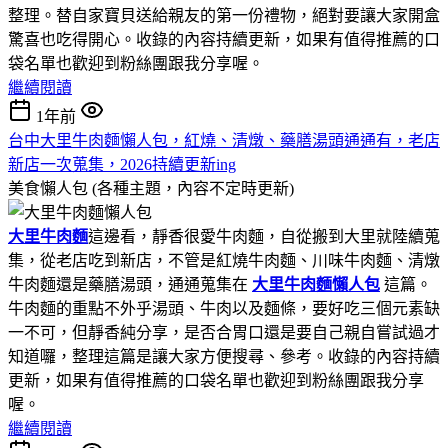
整理。替自家寶貝送給親友的第一份禮物，絕對要讓大家開盒
驚喜也吃得開心。收錄的內容持續更新，如果有值得推薦的口
袋名單也歡迎到粉絲團跟我分享喔。
繼續閱讀
1年前
台中大里牛肉麵懶人包，紅燒、清燉、藥膳湯頭通通有，老店
新店一次蒐集，2026持續更新ing
美食懶人包 (各種主題，內容不定時更新)
大里牛肉麵
這邊看，靜香很愛牛肉麵，自從搬到大里就陸續蒐
集，從老店吃到新店，不管是紅燒牛肉麵、川味牛肉麵、清燉
牛肉麵還是藥膳湯頭，通通蒐集在
大里牛肉麵懶人包
這篇。
牛肉麵的重點不外乎湯頭、牛肉以及麵條，要好吃三個元素缺
一不可，但靜香純分享，是否合胃口還是要自己親自嘗試過才
知道囉，整理這篇是讓大家方便搜尋、參考。收錄的內容持續
更新，如果有值得推薦的口袋名單也歡迎到粉絲團跟我分享
喔。
繼續閱讀