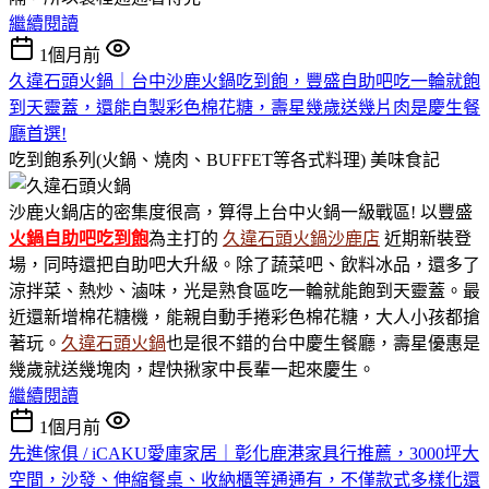
繼續閱讀
1個月前
久違石頭火鍋｜台中沙鹿火鍋吃到飽，豐盛自助吧吃一輪就飽
到天靈蓋，還能自製彩色棉花糖，壽星幾歲送幾片肉是慶生餐
廳首選!
吃到飽系列(火鍋、燒肉、BUFFET等各式料理)
美味食記
沙鹿火鍋店的密集度很高，算得上台中火鍋一級戰區! 以豐盛
火鍋
自助吧吃到飽
為主打的
久違石頭火鍋沙鹿店
近期新裝登
場，同時還把自助吧大升級。除了蔬菜吧、飲料冰品，還多了
涼拌菜、熱炒、滷味，光是熟食區吃一輪就能飽到天靈蓋。最
近還新增棉花糖機，能親自動手捲彩色棉花糖，大人小孩都搶
著玩。
久違石頭火鍋
也是很不錯的台中慶生餐廳，壽星優惠是
幾歲就送幾塊肉，趕快揪家中長輩一起來慶生。
繼續閱讀
1個月前
先進傢俱 / iCAKU愛庫家居｜彰化鹿港家具行推薦，3000坪大
空間，沙發、伸縮餐桌、收納櫃等通通有，不僅款式多樣化還