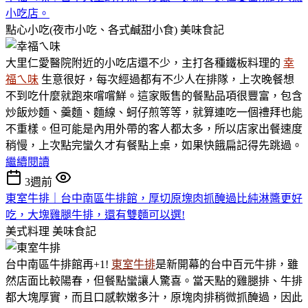
小吃店。
點心小吃(夜市小吃、各式鹹甜小食)
美味食記
大里仁愛醫院附近的小吃店還不少，主打各種鐵板料理的
幸
福ㄟ味
生意很好，每次經過都有不少人在排隊，上次晚餐想
不到吃什麼就跑來嚐嚐鮮。這家販售的餐點品項很豐富，包含
炒飯炒麵、羹麵、麵線、蚵仔煎等等，就算連吃一個禮拜也能
不重樣。但可能是內用外帶的客人都太多，所以店家出餐速度
稍慢，上次點完蠻久才有餐點上桌，如果快餓扁記得先跳過。
繼續閱讀
3週前
東室牛排｜台中南區牛排館，厚切原塊肉抓醃過比純淋醬更好
吃，大塊雞腿牛排，還有雙麵可以選!
美式料理
美味食記
台中南區牛排館再+1!
東室牛排
是新開幕的台中百元牛排，雖
然店面比較陽春，但餐點蠻讓人驚喜。當天點的雞腿排、牛排
都大塊厚實，而且口感軟嫩多汁，原塊肉排稍微抓醃過，因此