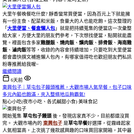
大里午餐晚餐吃什麼? 靜香蠻常買便當，因為百元上下就能擁
有一份主食、配菜和米飯，食量大的人也能吃飽。這次整理的
「
大里便當、餐盒懶人包
」就是把持續蒐集的便當店一次彙整
給大家，方便大里的朋友們參考，下次想找便當，點開就能盡
覽。裡面包含多家
雞腿飯
、
燒肉飯
、
爌肉飯
、
排骨飯
、
海南雞
飯
、
滷肉飯
等等，收錄的內容會持續增加，只要吃到大里便當
都會盡快撰文補進懶人包內，有哪家值得吃也歡迎朋友們私訊
粉專推薦給我喔~
繼續閱讀
6天前
東興包子｜草屯包子饅頭推薦，大觀市場人氣早餐，包子口味
多元內餡也飽滿，夾入整條地瓜夠霸氣!
點心小吃(夜市小吃、各式鹹甜小食)
美味食記
開始蒐集
草屯包子饅頭
後，發現店家真不少，目前都還沒買
完。 大觀市場內的
東興包子
是
草屯早餐
好選擇，從霧峰起家
人氣相當高，上次挑了幾款感興趣的口味買回家開箱，其中最