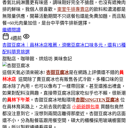
香氣比純淋醬更有味道，調味剛好完全不搶戲，也沒有遮掩肉
排的鮮味，我個人很喜歡。
東室牛排專賣店
的飲料和濃湯都是
無限量供應，開幕活動期間不只送餐包還能免費加麵，而且點
餐+60元肉量加倍，是台中平價牛排新選擇。
繼續閱讀
4週前
杏甜豆腐冰｜員林冰店推薦，滑嫩豆腐冰口味多元，還有15種
配料隨意挑選
甜點店、咖啡館、烘焙坊
美味食記
這個天氣必須來碗冰!
杏甜豆腐冰
是在網路上評價還不錯的
員
林冰店
這間除了賣豆腐冰也有販售各式冷飲，多種口味的豆
腐冰除了內用，也可以像布丁一樣帶回家，甚至還推出禮盒，
如果對配料沒興趣，直接帶豆腐冰回家吃似乎也不賴，很新潮
的
員林下午茶
。杏甜豆腐冰地點環境
杏甜SINGTEN豆腐冰
位
在員林育英路上，之前去我的愛店
小爺爺麵包車
買麵包竟然
都沒注意到它，沒想到兩間店離得那麼近。杏甜豆腐冰的店面
還不小，分為點餐區跟用餐空間，碩大的櫃檯採用玻璃櫥窗間
隔，所以製程通通看得見。