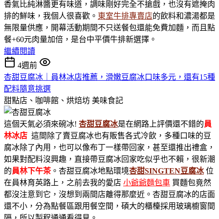
香氣比純淋醬更有味道，調味剛好完全不搶戲，也沒有遮掩肉
排的鮮味，我個人很喜歡。
東室牛排專賣店
的飲料和濃湯都是
無限量供應，開幕活動期間不只送餐包還能免費加麵，而且點
餐+60元肉量加倍，是台中平價牛排新選擇。
繼續閱讀
4週前
杏甜豆腐冰｜員林冰店推薦，滑嫩豆腐冰口味多元，還有15種
配料隨意挑選
甜點店、咖啡館、烘焙坊
美味食記
這個天氣必須來碗冰!
杏甜豆腐冰
是在網路上評價還不錯的
員
林冰店
這間除了賣豆腐冰也有販售各式冷飲，多種口味的豆
腐冰除了內用，也可以像布丁一樣帶回家，甚至還推出禮盒，
如果對配料沒興趣，直接帶豆腐冰回家吃似乎也不賴，很新潮
的
員林下午茶
。杏甜豆腐冰地點環境
杏甜SINGTEN豆腐冰
位
在員林育英路上，之前去我的愛店
小爺爺麵包車
買麵包竟然
都沒注意到它，沒想到兩間店離得那麼近。杏甜豆腐冰的店面
還不小，分為點餐區跟用餐空間，碩大的櫃檯採用玻璃櫥窗間
隔，所以製程通通看得見。