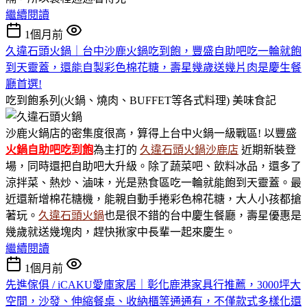
繼續閱讀
1個月前
久違石頭火鍋｜台中沙鹿火鍋吃到飽，豐盛自助吧吃一輪就飽
到天靈蓋，還能自製彩色棉花糖，壽星幾歲送幾片肉是慶生餐
廳首選!
吃到飽系列(火鍋、燒肉、BUFFET等各式料理)
美味食記
沙鹿火鍋店的密集度很高，算得上台中火鍋一級戰區! 以豐盛
火鍋
自助吧吃到飽
為主打的
久違石頭火鍋沙鹿店
近期新裝登
場，同時還把自助吧大升級。除了蔬菜吧、飲料冰品，還多了
涼拌菜、熱炒、滷味，光是熟食區吃一輪就能飽到天靈蓋。最
近還新增棉花糖機，能親自動手捲彩色棉花糖，大人小孩都搶
著玩。
久違石頭火鍋
也是很不錯的台中慶生餐廳，壽星優惠是
幾歲就送幾塊肉，趕快揪家中長輩一起來慶生。
繼續閱讀
1個月前
先進傢俱 / iCAKU愛庫家居｜彰化鹿港家具行推薦，3000坪大
空間，沙發、伸縮餐桌、收納櫃等通通有，不僅款式多樣化還