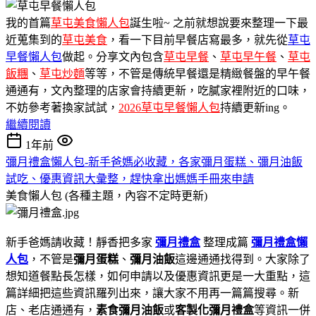
我的首篇
草屯美食懶人包
誕生啦~ 之前就想說要來整理一下最
近蒐集到的
草屯美食
，看一下目前早餐店寫最多，就先從
草屯
早餐懶人包
做起。分享文內包含
草屯早餐
、
草屯早午餐
、
草屯
飯糰
、
草屯炒麵
等等，不管是傳統早餐還是精緻餐盤的早午餐
通通有，文內整理的店家會持續更新，吃膩家裡附近的口味，
不妨參考著換家試試，
2026草屯早餐懶人包
持續更新ing。
繼續閱讀
1年前
彌月禮盒懶人包-新手爸媽必收藏，各家彌月蛋糕、彌月油飯
試吃、優惠資訊大彙整，趕快拿出媽媽手冊來申請
美食懶人包 (各種主題，內容不定時更新)
新手爸媽請收藏！靜香把多家
彌月禮盒
整理成篇
彌月禮盒懶
人包
，不管是
彌月蛋糕
、
彌月油飯
這邊通通找得到。大家除了
想知道餐點長怎樣，如何申請以及優惠資訊更是一大重點，這
篇詳細把這些資訊羅列出來，讓大家不用再一篇篇搜尋。新
店、老店通通有，
素食彌月油飯
或
客製化彌月禮盒
等資訊一併