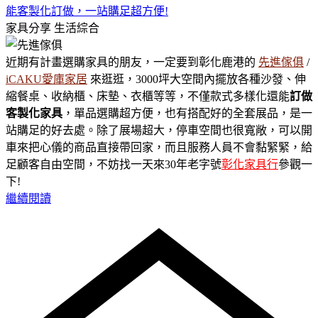
能客製化訂做，一站購足超方便!
家具分享
生活綜合
近期有計畫選購家具的朋友，一定要到彰化鹿港的
先進傢俱
/
iCAKU愛庫家居
來逛逛，3000坪大空間內擺放各種沙發、伸
縮餐桌、收納櫃、床墊、衣櫃等等，不僅款式多樣化還能
訂做
客製化家具
，單品選購超方便，也有搭配好的全套展品，是一
站購足的好去處。除了展場超大，停車空間也很寬敞，可以開
車來把心儀的商品直接帶回家，而且服務人員不會黏緊緊，給
足顧客自由空間，不妨找一天來30年老字號
彰化家具行
參觀一
下!
繼續閱讀