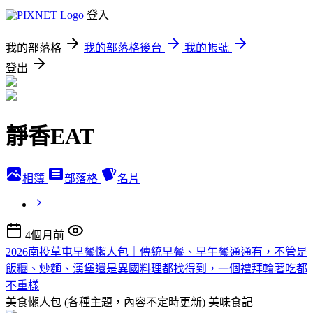
登入
我的部落格
我的部落格後台
我的帳號
登出
靜香EAT
相簿
部落格
名片
4個月前
2026南投草屯早餐懶人包｜傳統早餐、早午餐通通有，不管是
飯糰、炒麵、漢堡還是異國料理都找得到，一個禮拜輪著吃都
不重樣
美食懶人包 (各種主題，內容不定時更新)
美味食記