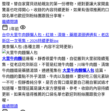
整理。替自家寶貝送給親友的第一份禮物，絕對要讓大家開盒
驚喜也吃得開心。收錄的內容持續更新，如果有值得推薦的口
袋名單也歡迎到粉絲團跟我分享喔。
繼續閱讀
1年前
台中大里牛肉麵懶人包，紅燒、清燉、藥膳湯頭通通有，老店
新店一次蒐集，2026持續更新ing
美食懶人包 (各種主題，內容不定時更新)
大里牛肉麵
這邊看，靜香很愛牛肉麵，自從搬到大里就陸續蒐
集，從老店吃到新店，不管是紅燒牛肉麵、川味牛肉麵、清燉
牛肉麵還是藥膳湯頭，通通蒐集在
大里牛肉麵懶人包
這篇。
牛肉麵的重點不外乎湯頭、牛肉以及麵條，要好吃三個元素缺
一不可，但靜香純分享，是否合胃口還是要自己親自嘗試過才
知道囉，整理這篇是讓大家方便搜尋、參考。收錄的內容持續
更新，如果有值得推薦的口袋名單也歡迎到粉絲團跟我分享
喔。
繼續閱讀