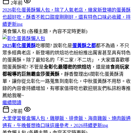
2年前
2026彰化蛋黃酥懶人包，除了人氣老店，幾家新登場的蛋黃酥
也超好吃，酥香不乾口甜度剛剛好，還有特色口味必收藏，持
續更新ing
美食懶人包 (各種主題，內容不定時更新)
2025彰化蛋黃酥
吃哪間? 說彰化是
蛋黃酥之都
都不為過，不只
眾多經典老店，新登場的烘焙坊也紛紛推出厲害甚至具有特色
的蛋黃酥。除了最知名的「不二家 / 不二坊」，大家還喜歡哪
間蛋黃酥呢? 不管是
全彰化最隱密的烘焙坊
，還是連
食尚玩家
都報導的巨無霸金莎蛋黃酥
，靜香整理出6間彰化蛋黃酥清
單，讓你從北彰化一路蒐集到南彰化，中秋蛋黃酥不用愁。收
錄的內容會持續增加，有哪家值得吃也歡迎朋友們私訊粉專推
薦給我喔~
繼續閱讀
2年前
大里便當餐盒懶人包，雞腿飯、排骨飯、海南雞飯、燒肉飯通
通有，午晚餐想換口味這邊參考，2026持續更新ing
美食懶人包 (各種主題，內容不定時更新)