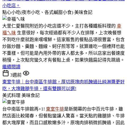
小吃店。
點心小吃(夜市小吃、各式鹹甜小食)
美味食記
大里仁愛醫院附近的小吃店還不少，主打各種鐵板料理的
幸
福ㄟ味
生意很好，每次經過都有不少人在排隊，上次晚餐想
不到吃什麼就跑來嚐嚐鮮。這家販售的餐點品項很豐富，包含
炒飯炒麵、羹麵、麵線、蚵仔煎等等，就算連吃一個禮拜也能
不重樣。但可能是內用外帶的客人都太多，所以店家出餐速度
稍慢，上次點完蠻久才有餐點上桌，如果快餓扁記得先跳過。
繼續閱讀
3週前
東室牛排｜台中南區牛排館，厚切原塊肉抓醃過比純淋醬更好
吃，大塊雞腿牛排，還有雙麵可以選!
美式料理
美味食記
台中南區牛排館再+1!
東室牛排
是新開幕的台中百元牛排，雖
然店面比較陽春，但餐點蠻讓人驚喜。當天點的雞腿排、牛排
都大塊厚實，而且口感軟嫩多汁，原塊肉排稍微抓醃過，因此