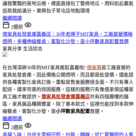
讓我驚豔的是地瓜捲，裡面直接包了整條地瓜，用料如此霸氣
這款我給滿分。東興包子草屯店地點環境
繼續閱讀
2週前
億家具批發倉庫嘉義店｜30年老牌子MIT家具，工廠直營價格
透明，多種伸縮餐桌、客製化沙發，是小坪數家具配置首選
家具分享
生活綜合
在台灣深耕30年的MIT家具進駐嘉義啦!
億家俱
是工廠直營的
家具批發倉庫，因此價格公開透明，而且都是批發價，還能提
供各種客製化家具訂做。重點是售後服務很全面，不只有專人
配送，還享完善的保固服務，這樣的服務只有像億家俱這種家
具工廠才敢提供。
億家具批發倉庫嘉義店
共有四個層樓的展
區，家具展品種類豐富，除了基本款式，這裡也能找到多款伸
縮餐桌、客製化沙發，是
小坪數家具
配置
首選。
繼續閱讀
2週前
幸福ㄟ味｜台中大里蚵仔煎、炒飯、麵線，近仁愛醫院的人氣