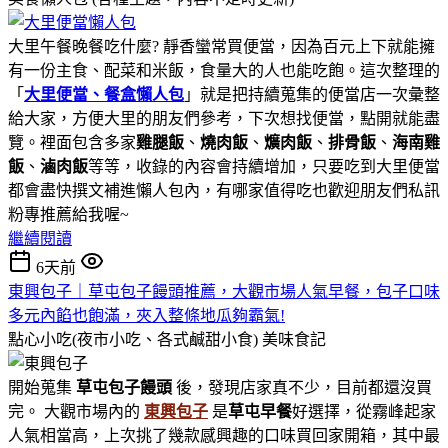
大里午餐晚餐吃什麼? 靜香蠻常買便當，因為百元上下就能擁
有一份主食、配菜和米飯，食量大的人也能吃飽。這次整理的
「
大里便當、餐盒懶人包
」就是把持續蒐集的便當店一次彙整
給大家，方便大里的朋友們參考，下次想找便當，點開就能盡
覽。裡面包含多家
雞腿飯
、
燒肉飯
、
爌肉飯
、
排骨飯
、
海南雞
飯
、
滷肉飯
等等，收錄的內容會持續增加，只要吃到大里便當
都會盡快撰文補進懶人包內，有哪家值得吃也歡迎朋友們私訊
粉專推薦給我喔~
繼續閱讀
6天前
東興包子｜草屯包子饅頭推薦，大觀市場人氣早餐，包子口味
多元內餡也飽滿，夾入整條地瓜夠霸氣!
點心小吃(夜市小吃、各式鹹甜小食)
美味食記
開始蒐集
草屯包子饅頭
後，發現店家真不少，目前都還沒買
完。 大觀市場內的
東興包子
是
草屯早餐
好選擇，從霧峰起家
人氣相當高，上次挑了幾款感興趣的口味買回家開箱，其中最