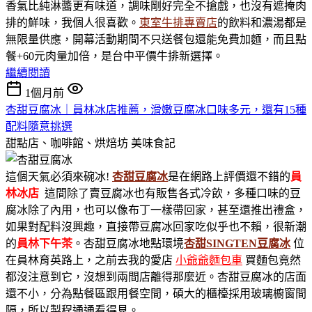
香氣比純淋醬更有味道，調味剛好完全不搶戲，也沒有遮掩肉
排的鮮味，我個人很喜歡。
東室牛排專賣店
的飲料和濃湯都是
無限量供應，開幕活動期間不只送餐包還能免費加麵，而且點
餐+60元肉量加倍，是台中平價牛排新選擇。
繼續閱讀
1個月前
杏甜豆腐冰｜員林冰店推薦，滑嫩豆腐冰口味多元，還有15種
配料隨意挑選
甜點店、咖啡館、烘焙坊
美味食記
這個天氣必須來碗冰!
杏甜豆腐冰
是在網路上評價還不錯的
員
林冰店
這間除了賣豆腐冰也有販售各式冷飲，多種口味的豆
腐冰除了內用，也可以像布丁一樣帶回家，甚至還推出禮盒，
如果對配料沒興趣，直接帶豆腐冰回家吃似乎也不賴，很新潮
的
員林下午茶
。杏甜豆腐冰地點環境
杏甜SINGTEN豆腐冰
位
在員林育英路上，之前去我的愛店
小爺爺麵包車
買麵包竟然
都沒注意到它，沒想到兩間店離得那麼近。杏甜豆腐冰的店面
還不小，分為點餐區跟用餐空間，碩大的櫃檯採用玻璃櫥窗間
隔，所以製程通通看得見。