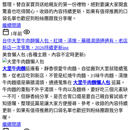
整理。替自家寶貝送給親友的第一份禮物，絕對要讓大家開盒
驚喜也吃得開心。收錄的內容持續更新，如果有值得推薦的口
袋名單也歡迎到粉絲團跟我分享喔。
繼續閱讀
1年前
台中大里牛肉麵懶人包，紅燒、清燉、藥膳湯頭通通有，老店
新店一次蒐集，2026持續更新ing
美食懶人包 (各種主題，內容不定時更新)
大里牛肉麵
這邊看，靜香很愛牛肉麵，自從搬到大里就陸續蒐
集，從老店吃到新店，不管是紅燒牛肉麵、川味牛肉麵、清燉
牛肉麵還是藥膳湯頭，通通蒐集在
大里牛肉麵懶人包
這篇。
牛肉麵的重點不外乎湯頭、牛肉以及麵條，要好吃三個元素缺
一不可，但靜香純分享，是否合胃口還是要自己親自嘗試過才
知道囉，整理這篇是讓大家方便搜尋、參考。收錄的內容持續
更新，如果有值得推薦的口袋名單也歡迎到粉絲團跟我分享
喔。
繼續閱讀