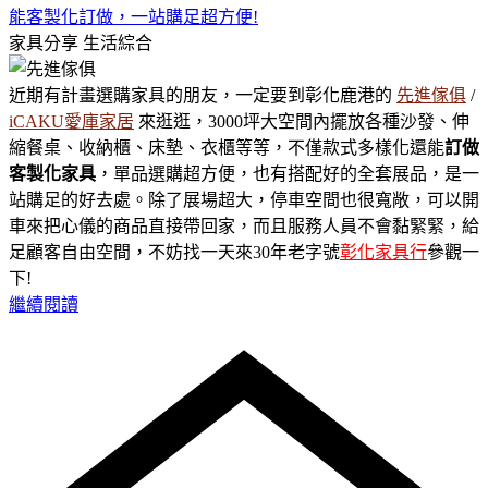
能客製化訂做，一站購足超方便!
家具分享
生活綜合
近期有計畫選購家具的朋友，一定要到彰化鹿港的
先進傢俱
/
iCAKU愛庫家居
來逛逛，3000坪大空間內擺放各種沙發、伸
縮餐桌、收納櫃、床墊、衣櫃等等，不僅款式多樣化還能
訂做
客製化家具
，單品選購超方便，也有搭配好的全套展品，是一
站購足的好去處。除了展場超大，停車空間也很寬敞，可以開
車來把心儀的商品直接帶回家，而且服務人員不會黏緊緊，給
足顧客自由空間，不妨找一天來30年老字號
彰化家具行
參觀一
下!
繼續閱讀