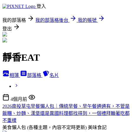
登入
我的部落格
我的部落格後台
我的帳號
登出
靜香EAT
相簿
部落格
名片
4個月前
2026南投草屯早餐懶人包｜傳統早餐、早午餐通通有，不管是
飯糰、炒麵、漢堡還是異國料理都找得到，一個禮拜輪著吃都
不重樣
美食懶人包 (各種主題，內容不定時更新)
美味食記