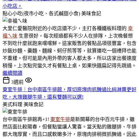
小吃店。
點心小吃(夜市小吃、各式鹹甜小食)
美味食記
大里仁愛醫院附近的小吃店還不少，主打各種鐵板料理的
幸
福ㄟ味
生意很好，每次經過都有不少人在排隊，上次晚餐想
不到吃什麼就跑來嚐嚐鮮。這家販售的餐點品項很豐富，包含
炒飯炒麵、羹麵、麵線、蚵仔煎等等，就算連吃一個禮拜也能
不重樣。但可能是內用外帶的客人都太多，所以店家出餐速度
稍慢，上次點完蠻久才有餐點上桌，如果快餓扁記得先跳過。
繼續閱讀
3週前
東室牛排｜台中南區牛排館，厚切原塊肉抓醃過比純淋醬更好
吃，大塊雞腿牛排，還有雙麵可以選!
美式料理
美味食記
台中南區牛排館再+1!
東室牛排
是新開幕的台中百元牛排，雖
然店面比較陽春，但餐點蠻讓人驚喜。當天點的雞腿排、牛排
都大塊厚實，而且口感軟嫩多汁，原塊肉排稍微抓醃過，因此