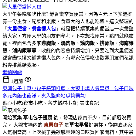
大里午餐晚餐吃什麼? 靜香蠻常買便當，因為百元上下就能擁
有一份主食、配菜和米飯，食量大的人也能吃飽。這次整理的
「
大里便當、餐盒懶人包
」就是把持續蒐集的便當店一次彙整
給大家，方便大里的朋友們參考，下次想找便當，點開就能盡
覽。裡面包含多家
雞腿飯
、
燒肉飯
、
爌肉飯
、
排骨飯
、
海南雞
飯
、
滷肉飯
等等，收錄的內容會持續增加，只要吃到大里便當
都會盡快撰文補進懶人包內，有哪家值得吃也歡迎朋友們私訊
粉專推薦給我喔~
繼續閱讀
1週前
東興包子｜草屯包子饅頭推薦，大觀市場人氣早餐，包子口味
多元內餡也飽滿，夾入整條地瓜夠霸氣!
點心小吃(夜市小吃、各式鹹甜小食)
美味食記
開始蒐集
草屯包子饅頭
後，發現店家真不少，目前都還沒買
完。 大觀市場內的
東興包子
是
草屯早餐
好選擇，從霧峰起家
人氣相當高，上次挑了幾款感興趣的口味買回家開箱，其中最