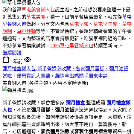
我的首篇
草屯美食懶人包
誕生啦~ 之前就想說要來整理一下最
近蒐集到的
草屯美食
，看一下目前早餐店寫最多，就先從
草屯
早餐懶人包
做起。分享文內包含
草屯早餐
、
草屯早午餐
、
草屯
飯糰
、
草屯炒麵
等等，不管是傳統早餐還是精緻餐盤的早午餐
通通有，文內整理的店家會持續更新，吃膩家裡附近的口味，
不妨參考著換家試試，
2026草屯早餐懶人包
持續更新ing。
繼續閱讀
1年前
彌月禮盒懶人包-新手爸媽必收藏，各家彌月蛋糕、彌月油飯
試吃、優惠資訊大彙整，趕快拿出媽媽手冊來申請
美食懶人包 (各種主題，內容不定時更新)
新手爸媽請收藏！靜香把多家
彌月禮盒
整理成篇
彌月禮盒懶
人包
，不管是
彌月蛋糕
、
彌月油飯
這邊通通找得到。大家除了
想知道餐點長怎樣，如何申請以及優惠資訊更是一大重點，這
篇詳細把這些資訊羅列出來，讓大家不用再一篇篇搜尋。新
店、老店通通有，
素食彌月油飯
或
客製化彌月禮盒
等資訊一併