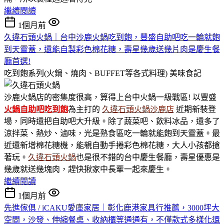
繼續閱讀
1個月前
久違石頭火鍋｜台中沙鹿火鍋吃到飽，豐盛自助吧吃一輪就飽
到天靈蓋，還能自製彩色棉花糖，壽星幾歲送幾片肉是慶生餐
廳首選!
吃到飽系列(火鍋、燒肉、BUFFET等各式料理)
美味食記
沙鹿火鍋店的密集度很高，算得上台中火鍋一級戰區! 以豐盛
火鍋
自助吧吃到飽
為主打的
久違石頭火鍋沙鹿店
近期新裝登
場，同時還把自助吧大升級。除了蔬菜吧、飲料冰品，還多了
涼拌菜、熱炒、滷味，光是熟食區吃一輪就能飽到天靈蓋。最
近還新增棉花糖機，能親自動手捲彩色棉花糖，大人小孩都搶
著玩。
久違石頭火鍋
也是很不錯的台中慶生餐廳，壽星優惠是
幾歲就送幾塊肉，趕快揪家中長輩一起來慶生。
繼續閱讀
1個月前
先進傢俱 / iCAKU愛庫家居｜彰化鹿港家具行推薦，3000坪大
空間，沙發、伸縮餐桌、收納櫃等通通有，不僅款式多樣化還