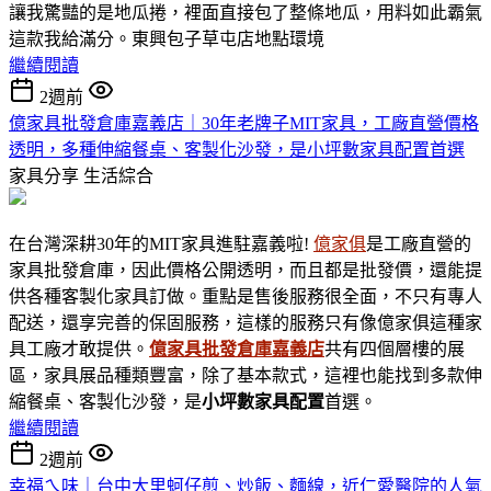
讓我驚豔的是地瓜捲，裡面直接包了整條地瓜，用料如此霸氣
這款我給滿分。東興包子草屯店地點環境
繼續閱讀
2週前
億家具批發倉庫嘉義店｜30年老牌子MIT家具，工廠直營價格
透明，多種伸縮餐桌、客製化沙發，是小坪數家具配置首選
家具分享
生活綜合
在台灣深耕30年的MIT家具進駐嘉義啦!
億家俱
是工廠直營的
家具批發倉庫，因此價格公開透明，而且都是批發價，還能提
供各種客製化家具訂做。重點是售後服務很全面，不只有專人
配送，還享完善的保固服務，這樣的服務只有像億家俱這種家
具工廠才敢提供。
億家具批發倉庫嘉義店
共有四個層樓的展
區，家具展品種類豐富，除了基本款式，這裡也能找到多款伸
縮餐桌、客製化沙發，是
小坪數家具
配置
首選。
繼續閱讀
2週前
幸福ㄟ味｜台中大里蚵仔煎、炒飯、麵線，近仁愛醫院的人氣