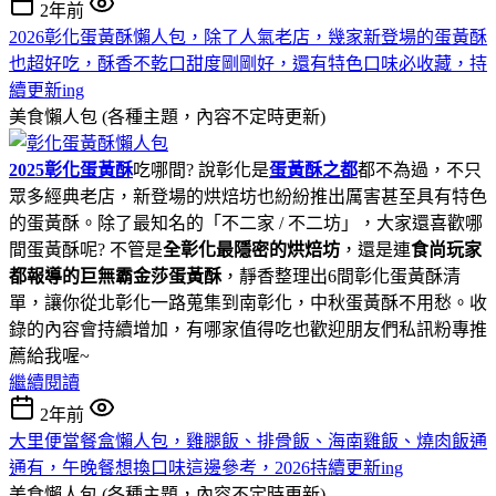
2年前
2026彰化蛋黃酥懶人包，除了人氣老店，幾家新登場的蛋黃酥
也超好吃，酥香不乾口甜度剛剛好，還有特色口味必收藏，持
續更新ing
美食懶人包 (各種主題，內容不定時更新)
2025彰化蛋黃酥
吃哪間? 說彰化是
蛋黃酥之都
都不為過，不只
眾多經典老店，新登場的烘焙坊也紛紛推出厲害甚至具有特色
的蛋黃酥。除了最知名的「不二家 / 不二坊」，大家還喜歡哪
間蛋黃酥呢? 不管是
全彰化最隱密的烘焙坊
，還是連
食尚玩家
都報導的巨無霸金莎蛋黃酥
，靜香整理出6間彰化蛋黃酥清
單，讓你從北彰化一路蒐集到南彰化，中秋蛋黃酥不用愁。收
錄的內容會持續增加，有哪家值得吃也歡迎朋友們私訊粉專推
薦給我喔~
繼續閱讀
2年前
大里便當餐盒懶人包，雞腿飯、排骨飯、海南雞飯、燒肉飯通
通有，午晚餐想換口味這邊參考，2026持續更新ing
美食懶人包 (各種主題，內容不定時更新)