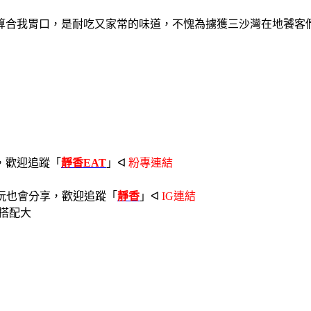
算合我胃口，是耐吃又家常的味道，不愧為擄獲三沙灣在地饕客
，歡迎追蹤「
靜香EAT
」ᐊ
粉專連結
玩也會分享，歡迎追蹤「
靜香
」ᐊ
IG連結