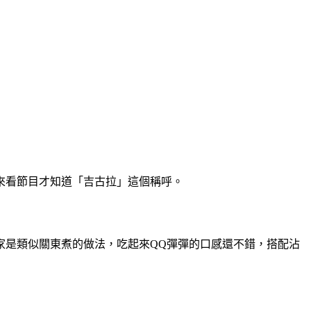
來看節目才知道「吉古拉」這個稱呼。
家是類似關東煮的做法，吃起來QQ彈彈的口感還不錯，搭配沾