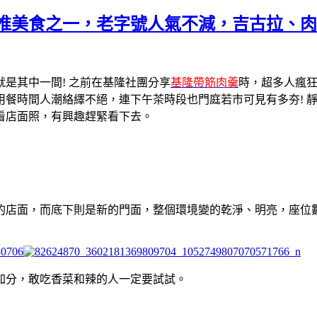
狂推美食之一，老字號人氣不減，吉古拉、
就是其中一間! 之前在基隆社團分享
基隆帶筋肉羹
時，超多人瘋
用餐時間人潮絡繹不絕，連下午茶時段也門庭若市可見有多夯! 
看店面照，有興趣趕緊看下去。
的店面，而底下則是新的門面，整個環境變的乾淨、明亮，座位
加分，敢吃香菜和辣的人一定要試試。