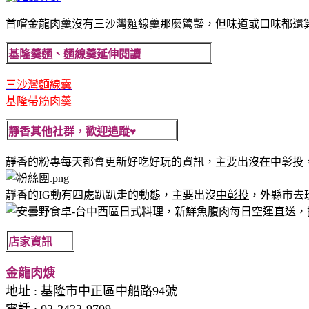
首嚐金龍肉羹沒有三沙灣麵線羹那麼驚豔，但味道或口味都還
基隆羹麵、麵線羹延伸閱讀
三沙灣麵線羹
基隆帶筋肉羹
靜香其他社群，歡迎追蹤♥
靜香的粉專每天都會更新好吃好玩的資訊，主要出沒在中彰投
靜香的IG動有四處趴趴走的動態，主要出沒
中彰投
，外縣市去
店家資訊
金龍肉焿
地址 :
基隆市中正區中船路94號
電話 :
02-2422-9709