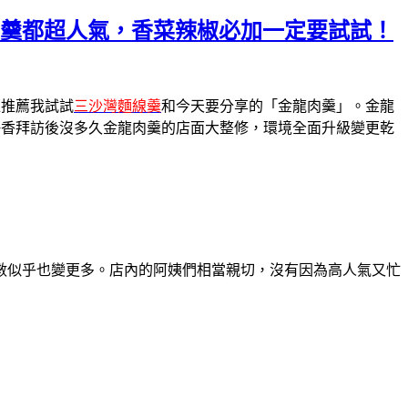
肉羹都超人氣，香菜辣椒必加一定要試試！
狂推薦我試試
三沙灣麵線羹
和今天要分享的
「金龍肉羹」。
金龍
靜香拜訪後沒多久金龍肉羹的店面大整修，環境全面升級變更乾
數似乎也變更多。店內的阿姨們相當親切，沒有因為高人氣又忙