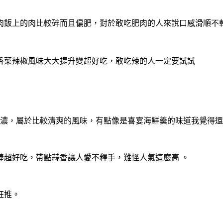
魯肉飯上的肉比較碎而且偏肥，對於敢吃肥肉的人來說口感滑順不
香菜辣椒風味大大提升變超好吃，敢吃辣的人一定要試試
有很濃，屬於比較清爽的風味，有點像是喜宴海鮮羹的味道我覺得
棒超好吃，帶點蒜香讓人愛不釋手，難怪人氣這麼高 。
狂推。