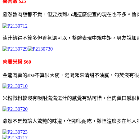
魯肉飯 $25
雖然魯肉飯都不貴，但要找到25塊這麼便宜的現在也不多。
滷汁給得不算多但香氣還可以，整體表現中規中矩，男友說加
肉羹米粉 $60
金龍肉羹的size不算很大碗，湯喝起來清甜不油膩，勾芡沒
米粉微粗較沒有吸附滿滿湯汁的感覺有點可惜，但肉羹口感很
雖然不是超讓人驚艷的味道，但卻很耐吃，難怪這麼多在地人