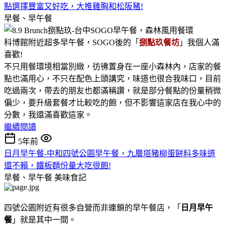
點選擇豐富又好吃，大推雞胸和松阪豬!
早餐、早午餐
科博館附近超多早午餐，SOGO後的「
捌點玖餐坊
」我個人滿
喜歡!
不只用餐環境相當別緻，彷彿置身在一座小森林內，店家的餐
點也滿用心，不只在配色上頭講究，味道也很合我味口，目前
吃過兩次，帶去的朋友也都滿稱讚，就是部分餐點的份量稍微
偏少，要升級套餐才比較吃的飽，但不影響這家店在我心中的
分數，我還滿喜歡這家。
繼續閱讀
5年前
日月早午餐-中和四號公園早午餐，九層塔豬柳蛋餅料多味道
還不賴，鐵板麵份量大吃很飽!
早餐、早午餐
美味食記
四號公園附近有很多自營而非連鎖的早午餐店，「
日月早午
餐
」就是其中一間。