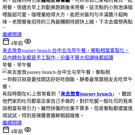
到。這邊同時也是
寵物友善餐廳
，可以帶自己家裡的寶貝一起
用餐，很適合早上到勤美跑跳後來用餐。這次點的小狗泡澡咖
哩飯超可愛，咖哩量給得大方，能把米飯均勻半滿醬汁超夠
味，老闆餐後招待的三角飯糰期待趕快上線，下次去還想再點
~
繼續閱讀
4年前
來去旅食journey brunch-台中北屯早午餐，餐點相當客製化，
店內麵包全都是手工製作，份量不算大但調味都超讚
早餐、早午餐
一到假日就是要找間店好好吃個飯，靜香最常跟朋友去吃早午
餐。
有段時間在IG上很常看到「
來去旅食journey brunch
」，聽說
他們家的吐司都是店家自己手做的，對於吃膩一般吐司的我來
說相當有吸引力。雖然拼盤的份量不算多，但是餐點都還蠻值
得試試，特別是辣醬香腸鮮蝦超級推。
繼續閱讀
4年前