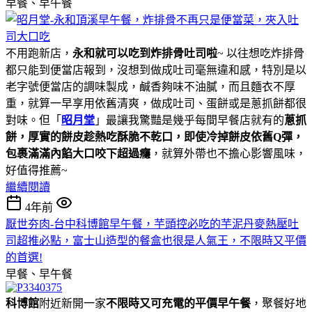
早餐、早午餐
不用跑新店，
永和就可以吃到炸排骨吐司啦
~ 以往想吃炸排骨
都只能到便當店報到，沒想到做成吐司毫無違和感，特別是以
老字號便當店的調味製成，鹹香夠味不油膩，而且麵衣不厚
重，就算一早享用依舊清爽，做成吐司、蛋餅或是蔥抓餅都很
對味。但「
昭月堂
」最讓我驚豔是幾乎每間早餐店就有的
蔥抓
餅，厚實的餅皮趁熱吃酥脆不乾口，即使冷掉餅皮依舊Q彈，
包裹滿滿內餡大口咬下超過癮
，就算外帶也不擔心影響風味，
好值得推薦~
繼續閱讀
4年前
厭世夯肉-台中科博館早午餐，芋頭控必吃的芋泥丹麥熱壓吐
司超推必點，富士山造型的餐盒也很是人氣王，不限時又平價
的首選!
早餐、早午餐
科博館
附近新開一家
不限時又可充電的平價早午餐
，聚餐好地