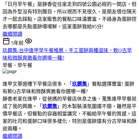
「日月早午餐」是靜香從住家走到四號公園必經的一間店，但
因為外型沒有特別醒目，所以視而不見很久，是朋友借住隔天
才一起去踩點。店家販售的餐點口味滿豐富，不過身為蛋餅控
去哪都是先點蛋餅嚐嚐鮮，這家蛋餅我給85分!
繼續閱讀
5年前
玖饌集-台中逢甲早午餐推薦，手工蛋餅兩種滋味，軟Q古早
味和微酥爽脆看你選哪一種?
早餐、早午餐
逢甲文華道樓下早餐店很多，「
玖饌集
」餐點選擇豐富! 蛋餅
有軟Q古早味和微酥爽脆看你選哪一種?
靜香老家在逢甲，從爸媽的早餐店休息之後，蒐集逢甲早餐就
成了我的興趣。「
玖饌集
」的木製裝潢氛圍還不錯，雖然是平
價早餐店，但餐點的容器相當講究，不輸給早午餐的質感。這
家的吐司和蛋餅口味很多樣化，特別是蛋餅還有分古早味和酥
皮兩種。
繼續閱讀