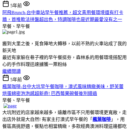
5年前
阿飛Brunch-台中車站早午餐推薦，超文青用餐環境還有打卡
牆，首推軟法拼盤超出色，特調咖啡也是近期最愛沒有之一
早餐、早午餐
搬到大里之後，覓食陣地大轉移，以前不熟的火車站成了我的
新天地
最近有家躲在巷子裡的早午餐挺夯，森林系的用餐環境搭配用
心的手作料理迅速擄獲一票粉絲
繼續閱讀
5年前
楓葉咖啡-台中大坑早午餐咖啡，澳式風味精緻美味，舒芙蕾
烘蛋綿密泡泡感超新奇! 巴西莓果碗餐後別錯過
早餐、早午餐
大坑附近的店家越來越多，遠離市區不只用餐環境更寬敞，走
出店外就是大自然! 有家主打澳式早午餐的「
楓葉咖啡
」，用
餐區高挑舒適，餐點也相當精緻，多款經典澳洲料理這邊都吃