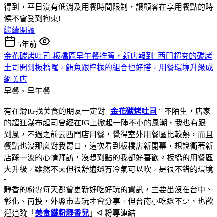
得到，平日沒有低消及用餐時間限制，讓顧客在享用餐點的時
候不會受到拘束!
繼續閱讀
5年前
金花碳烤吐司-板橋區早午餐推薦，新店報到! 西門超夯的碳烤
土司開到板橋囉，鮪魚跟檸檬的組合也好搭，用餐環境升級成
網美店
早餐、早午餐
有在滑IG找美食的朋友一定對 "
金花碳烤吐司
" 不陌生，店家
的超狂瀑布起司曾經在IG上掀起一陣不小的風潮，我也有跟
到風，不過之前去西門店用餐，覺得室外用餐區比較熱，而且
餐點也沒那麼對我胃口，這次看到板橋店新開幕，想說衝著新
店踩一波的心情拜訪，沒想到點的我都好喜歡。板橋的用餐區
大升級，雖然不大但很舒適還有冷氣可以吹，是很不錯的環境
-
靜香的粉專每天都會更新好吃好玩的資訊，主要出沒在台中、
彰化、南投，外縣市去玩才會分享，但台南小吃還不少，也歡
迎追蹤「
美食鐵粉靜香兒
」ᐊ 粉專連結