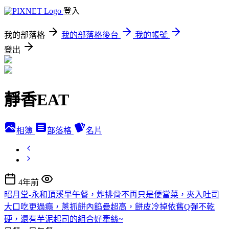
登入
我的部落格
我的部落格後台
我的帳號
登出
靜香EAT
相簿
部落格
名片
4年前
昭月堂-永和頂溪早午餐，炸排骨不再只是便當菜，夾入吐司
大口吃更過癮，蔥抓餅內餡疊超高，餅皮冷掉依舊Q彈不乾
硬，還有芋泥起司的組合好牽絲~