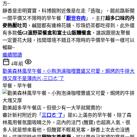
方~
靜香是忠明寶寶，科博館附近像是在走「造咖」，館前路新開
一間平價又不限時的早午餐「
厭世夯肉
」，主打
超多口味的丹
麥熱壓吐司
，鹹甜都有連棉花糖、珍珠奶茶都吃得到，此外還
有多款
低GI溫野菜餐盒和富士山飯糰餐盒
，誰說跟朋友聚餐
一定要花大錢，找間環境不錯且不限時的平價早午餐一樣可以
暢聊~
繼續閱讀
4年前
勤美森林風早午餐，小狗泡澡咖哩豐盛又可愛，焗烤的牛排大
塊又厚不是薄肉片-三口ㄜˋ了
早餐、早午餐
勤美超多早午餐店，但很少有一大早就開賣的!
審計新村附近的「
三口ㄜˋ了
」是IG上滿夯的早午餐，除了森
林風用餐氛圍吸睛之外，店內的法鬥 (醜寶) 也超高人氣，很
多人就是想來看他，但醜寶不輕易見客，靜香上次去也沒遇