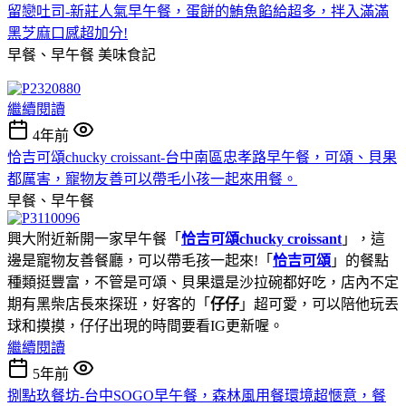
留戀吐司-新莊人氣早午餐，蛋餅的鮪魚餡給超多，拌入滿滿
黑芝麻口感超加分!
早餐、早午餐
美味食記
繼續閱讀
4年前
恰吉可頌chucky croissant-台中南區忠孝路早午餐，可頌、貝果
都厲害，寵物友善可以帶毛小孩一起來用餐。
早餐、早午餐
興大附近新開一家早午餐「
恰吉可頌chucky croissant
」，這
邊是寵物友善餐廳，可以帶毛孩一起來!「
恰吉可頌
」的餐點
種類挺豐富，不管是可頌、貝果還是沙拉碗都好吃，店內不定
期有黑柴店長來探班，好客的「
仔仔
」超可愛，可以陪他玩丟
球和摸摸，仔仔出現的時間要看IG更新喔。
繼續閱讀
5年前
捌點玖餐坊-台中SOGO早午餐，森林風用餐環境超愜意，餐